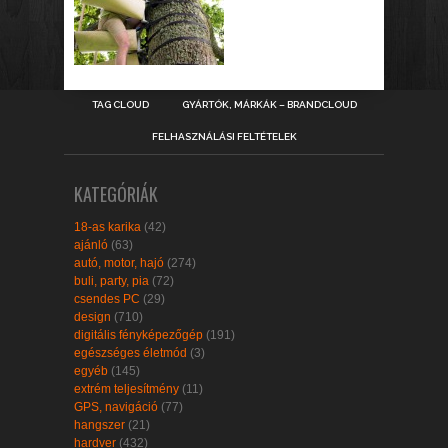
TAG CLOUD
GYÁRTÓK, MÁRKÁK – BRANDCLOUD
FELHASZNÁLÁSI FELTÉTELEK
KATEGÓRIÁK
18-as karika
(42)
ajánló
(63)
autó, motor, hajó
(274)
buli, party, pia
(72)
csendes PC
(29)
design
(710)
digitális fényképezőgép
(191)
egészséges életmód
(3)
egyéb
(145)
extrém teljesítmény
(11)
GPS, navigáció
(77)
hangszer
(21)
hardver
(432)