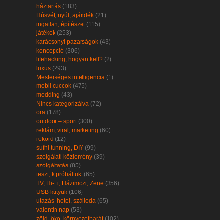
háztartás
(183)
Húsvét, nyúl, ajándék
(21)
ingatlan, építészet
(115)
játékok
(253)
karácsonyi pazarságok
(43)
koncepció
(306)
lifehacking, hogyan kell?
(2)
luxus
(293)
Mesterséges intelligencia
(1)
mobil cuccok
(475)
modding
(43)
Nincs kategorizálva
(72)
óra
(178)
outdoor – sport
(300)
reklám, viral, marketing
(60)
rekord
(12)
sufni tunning, DIY
(99)
szolgálati közlemény
(39)
szolgáltatás
(85)
teszt, kipróbáltuk!
(65)
TV, Hi-Fi, Házimozi, Zene
(356)
USB kütyük
(106)
utazás, hotel, szálloda
(65)
valentin nap
(53)
zöld, öko, környezetbarát
(102)