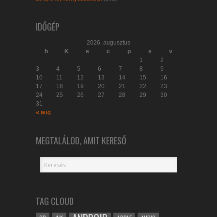
IDŐGÉP
2026. augusztus
h
K
s
c
p
s
v
1
2
3
4
5
6
7
8
9
10
11
12
13
14
15
16
17
18
19
20
21
22
23
24
25
26
27
28
29
30
31
« aug
MEGTALÁLOD, AMIT KERESŐ
TAG CLOUD