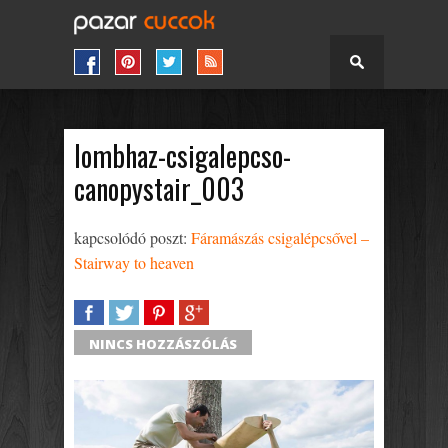
lombhaz-csigalepcso-
canopystair_003
kapcsolódó poszt:
Fáramászás csigalépcsővel –
Stairway to heaven
SHARE
TWEET
SHARE
SHARE
NINCS HOZZÁSZÓLÁS