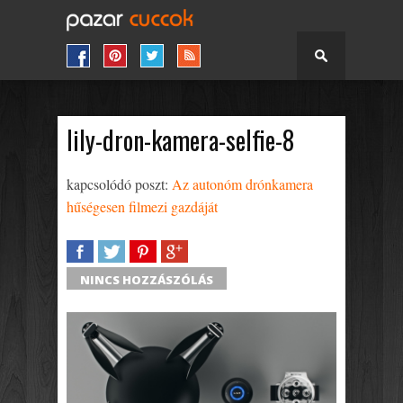
lily-dron-kamera-selfie-8
kapcsolódó poszt:
Az autonóm drónkamera
hűségesen filmezi gazdáját
SHARE
TWEET
SHARE
SHARE
NINCS HOZZÁSZÓLÁS