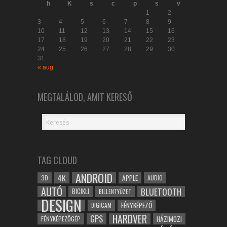
h
K
s
c
p
s
v
1
2
3
4
5
6
7
8
9
10
11
12
13
14
15
16
17
18
19
20
21
22
23
24
25
26
27
28
29
30
31
« aug
MEGTALÁLOD, AMIT KERESŐ
TAG CLOUD
ANDROID
4K
APPLE
3D
AUDIO
AUTÓ
BLUETOOTH
BICIKLI
BILLENTYŰZET
DESIGN
FÉNYKÉPEZŐ
DIGICAM
HARDVER
GPS
FÉNYKÉPEZŐGÉP
HÁZIMOZI