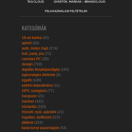
TAG CLOUD
GYÁRTÓK, MÁRKÁK – BRANDCLOUD
FELHASZNÁLÁSI FELTÉTELEK
KATEGÓRIÁK
18-as karika
(42)
ajánló
(63)
autó, motor, hajó
(274)
buli, party, pia
(72)
csendes PC
(29)
design
(710)
digitális fényképezőgép
(191)
egészséges életmód
(3)
egyéb
(145)
extrém teljesítmény
(11)
GPS, navigáció
(77)
hangszer
(21)
hardver
(432)
háztartás
(183)
Húsvét, nyúl, ajándék
(21)
ingatlan, építészet
(115)
játékok
(253)
karácsonyi pazarságok
(43)