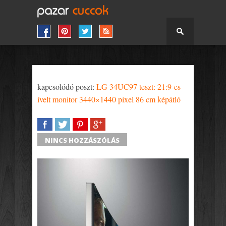
kapcsolódó poszt:
LG 34UC97 teszt: 21:9-es
ívelt monitor 3440×1440 pixel 86 cm képátló
SHARE
TWEET
SHARE
SHARE
NINCS HOZZÁSZÓLÁS