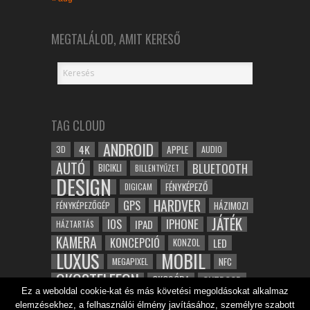
MEGTALÁLOD, AMIT KERESŐ
TAG CLOUD
ANDROID
4K
APPLE
3D
AUDIO
AUTÓ
BLUETOOTH
BICIKLI
BILLENTYŰZET
DESIGN
FÉNYKÉPEZŐ
DIGICAM
HARDVER
GPS
FÉNYKÉPEZŐGÉP
HÁZIMOZI
JÁTÉK
IOS
IPHONE
IPAD
HÁZTARTÁS
KAMERA
KONCEPCIÓ
LED
KONZOL
LUXUS
MOBIL
NFC
MEGAPIXEL
OKOSTELEFON
OKOSÓRA
OUTDOOR
Ez a weboldal cookie-kat és más követési megoldásokat alkalmaz
TABLET
SAMSUNG
SPORT
ROBOT
elemzésekhez, a felhasználói élmény javításához, személyre szabott