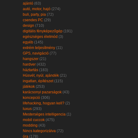
ajánló
(63)
autó, motor, hajó
(274)
buli, party, pia
(72)
csendes PC
(29)
design
(710)
digitális fényképezőgép
(191)
egészséges életmód
(3)
egyéb
(145)
extrém teljesítmény
(11)
GPS, navigáció
(77)
hangszer
(21)
hardver
(432)
háztartás
(183)
Húsvét, nyúl, ajándék
(21)
ingatlan, építészet
(115)
játékok
(253)
karácsonyi pazarságok
(43)
koncepció
(306)
lifehacking, hogyan kell?
(2)
luxus
(293)
Mesterséges intelligencia
(1)
mobil cuccok
(475)
modding
(43)
Nincs kategorizálva
(72)
óra
(178)