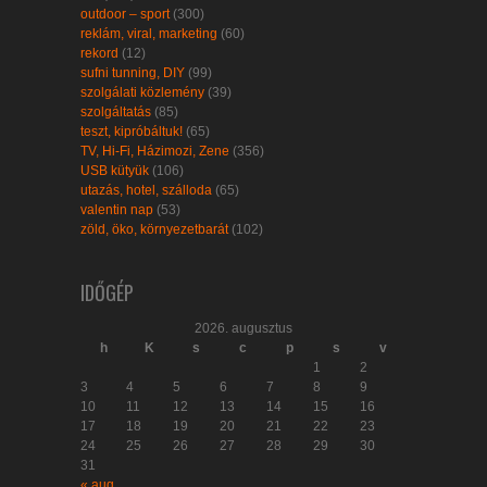
outdoor – sport
(300)
reklám, viral, marketing
(60)
rekord
(12)
sufni tunning, DIY
(99)
szolgálati közlemény
(39)
szolgáltatás
(85)
teszt, kipróbáltuk!
(65)
TV, Hi-Fi, Házimozi, Zene
(356)
USB kütyük
(106)
utazás, hotel, szálloda
(65)
valentin nap
(53)
zöld, öko, környezetbarát
(102)
IDŐGÉP
2026. augusztus
h
K
s
c
p
s
v
1
2
3
4
5
6
7
8
9
10
11
12
13
14
15
16
17
18
19
20
21
22
23
24
25
26
27
28
29
30
31
« aug