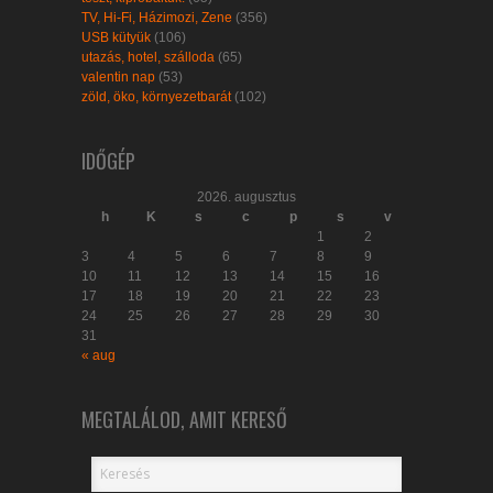
TV, Hi-Fi, Házimozi, Zene
(356)
USB kütyük
(106)
utazás, hotel, szálloda
(65)
valentin nap
(53)
zöld, öko, környezetbarát
(102)
IDŐGÉP
2026. augusztus
h
K
s
c
p
s
v
1
2
3
4
5
6
7
8
9
10
11
12
13
14
15
16
17
18
19
20
21
22
23
24
25
26
27
28
29
30
31
« aug
MEGTALÁLOD, AMIT KERESŐ