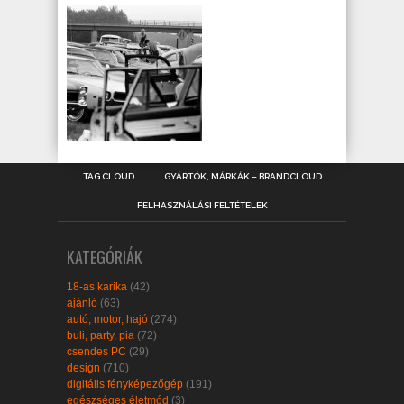
TAG CLOUD
GYÁRTÓK, MÁRKÁK – BRANDCLOUD
FELHASZNÁLÁSI FELTÉTELEK
KATEGÓRIÁK
18-as karika
(42)
ajánló
(63)
autó, motor, hajó
(274)
buli, party, pia
(72)
csendes PC
(29)
design
(710)
digitális fényképezőgép
(191)
egészséges életmód
(3)