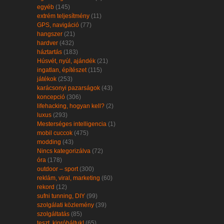
egyéb
(145)
extrém teljesítmény
(11)
GPS, navigáció
(77)
hangszer
(21)
hardver
(432)
háztartás
(183)
Húsvét, nyúl, ajándék
(21)
ingatlan, építészet
(115)
játékok
(253)
karácsonyi pazarságok
(43)
koncepció
(306)
lifehacking, hogyan kell?
(2)
luxus
(293)
Mesterséges intelligencia
(1)
mobil cuccok
(475)
modding
(43)
Nincs kategorizálva
(72)
óra
(178)
outdoor – sport
(300)
reklám, viral, marketing
(60)
rekord
(12)
sufni tunning, DIY
(99)
szolgálati közlemény
(39)
szolgáltatás
(85)
teszt, kipróbáltuk!
(65)