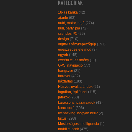
KATEGÓRIÁK
18-as karika
(42)
ajánló
(63)
autó, motor, hajó
(274)
buli, party, pia
(72)
csendes PC
(29)
design
(710)
digitális fényképezőgép
(191)
egészséges életmód
(3)
egyéb
(145)
extrém teljesítmény
(11)
GPS, navigáció
(77)
hangszer
(21)
hardver
(432)
háztartás
(183)
Húsvét, nyúl, ajándék
(21)
ingatlan, építészet
(115)
játékok
(253)
karácsonyi pazarságok
(43)
koncepció
(306)
lifehacking, hogyan kell?
(2)
luxus
(293)
Mesterséges intelligencia
(1)
mobil cuccok
(475)