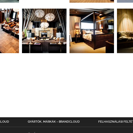
CLOUD
GYÁRTÓK, MÁRKÁK – BRANDCLOUD
FELHASZNÁLÁSI FELTÉ