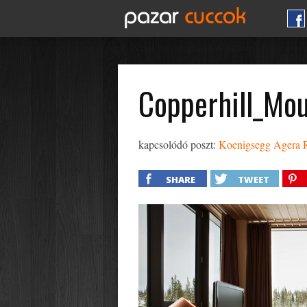
Copperhill_Mo
kapcsolódó poszt:
Koenigsegg Agera R
SHARE
TWEET