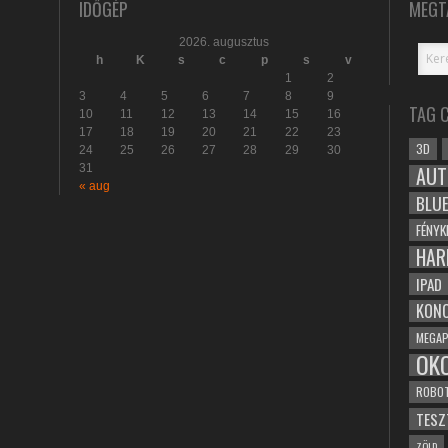
IDŐGÉP
MEGT
2026. augusztus
h
K
s
c
p
s
v
1
2
3
4
5
6
7
8
9
TAG 
10
11
12
13
14
15
16
17
18
19
20
21
22
23
3D
24
25
26
27
28
29
30
31
AUT
« aug
BLU
FÉNYK
HAR
IPAD
KONC
MEGAP
OK
ROBO
TESZ
ZÖLD