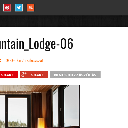
untain_Lodge-06
 – 300+ km/h síboxszal
SHARE
SHARE
NINCS HOZZÁSZÓLÁS