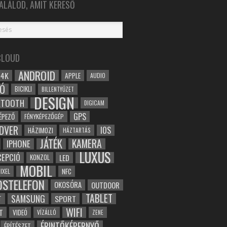
ALÁLOD, AMIT KERESŐ
CLOUD
ANDROID
4K
APPLE
AUDIO
Ó
BICIKLI
BILLENTYŰZET
DESIGN
ETOOTH
DIGICAM
GPS
ÉPEZŐ
FÉNYKÉPEZŐGÉP
DVER
IOS
HÁZIMOZI
HÁZTARTÁS
JÁTÉK
KAMERA
IPHONE
LUXUS
EPCIÓ
LED
KONZOL
MOBIL
NFC
IXEL
OSTELEFON
OKOSÓRA
OUTDOOR
TABLET
SAMSUNG
SPORT
T
WIFI
T
VIDEÓ
VÍZÁLLÓ
ZENE
ÉRINTŐKÉPERNYŐ
ÉPÍTÉSZET