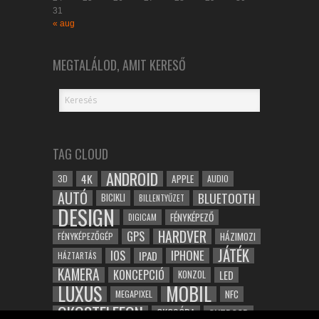
31
« aug
MEGTALÁLOD, AMIT KERESŐ
TAG CLOUD
ANDROID
4K
APPLE
3D
AUDIO
AUTÓ
BLUETOOTH
BICIKLI
BILLENTYŰZET
DESIGN
FÉNYKÉPEZŐ
DIGICAM
HARDVER
GPS
FÉNYKÉPEZŐGÉP
HÁZIMOZI
JÁTÉK
IOS
IPHONE
IPAD
HÁZTARTÁS
KAMERA
KONCEPCIÓ
LED
KONZOL
LUXUS
MOBIL
NFC
MEGAPIXEL
OKOSTELEFON
OKOSÓRA
OUTDOOR