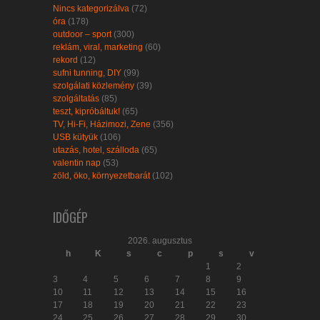
Nincs kategorizálva
(72)
óra
(178)
outdoor – sport
(300)
reklám, viral, marketing
(60)
rekord
(12)
sufni tunning, DIY
(99)
szolgálati közlemény
(39)
szolgáltatás
(85)
teszt, kipróbáltuk!
(65)
TV, Hi-Fi, Házimozi, Zene
(356)
USB kütyük
(106)
utazás, hotel, szálloda
(65)
valentin nap
(53)
zöld, öko, környezetbarát
(102)
IDŐGÉP
2026. augusztus
h
K
s
c
p
s
v
1
2
3
4
5
6
7
8
9
10
11
12
13
14
15
16
17
18
19
20
21
22
23
24
25
26
27
28
29
30