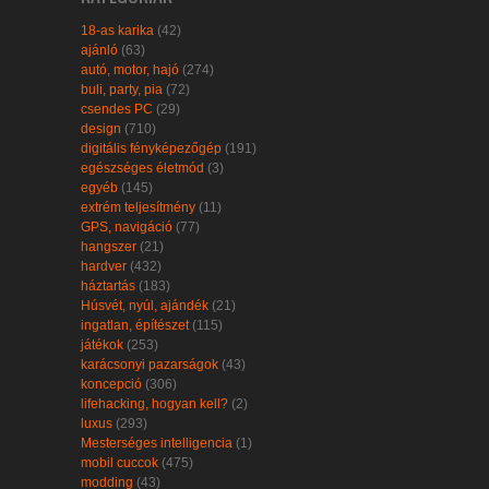
18-as karika
(42)
ajánló
(63)
autó, motor, hajó
(274)
buli, party, pia
(72)
csendes PC
(29)
design
(710)
digitális fényképezőgép
(191)
egészséges életmód
(3)
egyéb
(145)
extrém teljesítmény
(11)
GPS, navigáció
(77)
hangszer
(21)
hardver
(432)
háztartás
(183)
Húsvét, nyúl, ajándék
(21)
ingatlan, építészet
(115)
játékok
(253)
karácsonyi pazarságok
(43)
koncepció
(306)
lifehacking, hogyan kell?
(2)
luxus
(293)
Mesterséges intelligencia
(1)
mobil cuccok
(475)
modding
(43)