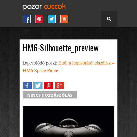
HM6-Silhouette_preview
kapcsolódó poszt:
Ettől a luxusórától elszállsz –
HM6 Space Pirate
SHARE
TWEET
SHARE
SHARE
NINCS HOZZÁSZÓLÁS