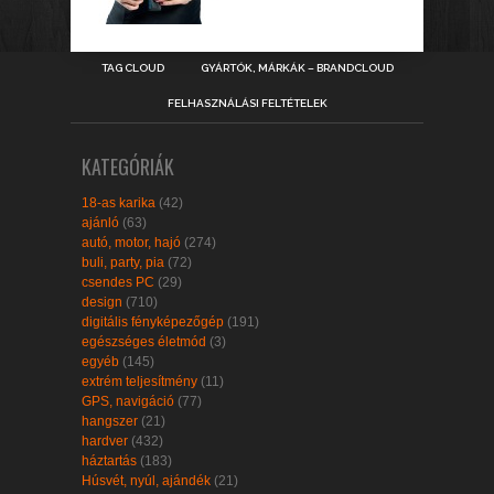
TAG CLOUD
GYÁRTÓK, MÁRKÁK – BRANDCLOUD
FELHASZNÁLÁSI FELTÉTELEK
KATEGÓRIÁK
18-as karika
(42)
ajánló
(63)
autó, motor, hajó
(274)
buli, party, pia
(72)
csendes PC
(29)
design
(710)
digitális fényképezőgép
(191)
egészséges életmód
(3)
egyéb
(145)
extrém teljesítmény
(11)
GPS, navigáció
(77)
hangszer
(21)
hardver
(432)
háztartás
(183)
Húsvét, nyúl, ajándék
(21)