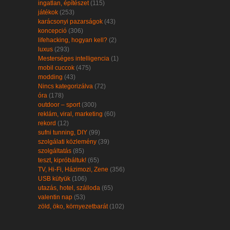
ingatlan, építészet
(115)
játékok
(253)
karácsonyi pazarságok
(43)
koncepció
(306)
lifehacking, hogyan kell?
(2)
luxus
(293)
Mesterséges intelligencia
(1)
mobil cuccok
(475)
modding
(43)
Nincs kategorizálva
(72)
óra
(178)
outdoor – sport
(300)
reklám, viral, marketing
(60)
rekord
(12)
sufni tunning, DIY
(99)
szolgálati közlemény
(39)
szolgáltatás
(85)
teszt, kipróbáltuk!
(65)
TV, Hi-Fi, Házimozi, Zene
(356)
USB kütyük
(106)
utazás, hotel, szálloda
(65)
valentin nap
(53)
zöld, öko, környezetbarát
(102)