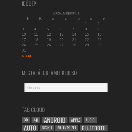
IDŐGÉP
2026. augusztus
h
K
s
c
p
s
v
1
2
3
4
5
6
7
8
9
10
11
12
13
14
15
16
17
18
19
20
21
22
23
24
25
26
27
28
29
30
31
« aug
MEGTALÁLOD, AMIT KERESŐ
TAG CLOUD
ANDROID
4K
APPLE
3D
AUDIO
AUTÓ
BLUETOOTH
BICIKLI
BILLENTYŰZET