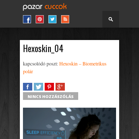
Hexoskin_04
kapcsolódó poszt:
Hexoskin – Biometrikus
polár
SHARE
TWEET
SHARE
SHARE
NINCS HOZZÁSZÓLÁS