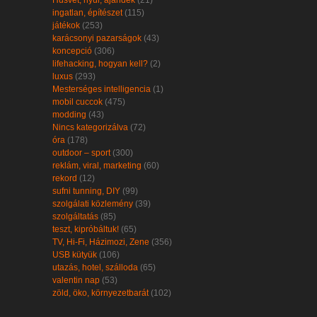
Húsvét, nyúl, ajándék
(21)
ingatlan, építészet
(115)
játékok
(253)
karácsonyi pazarságok
(43)
koncepció
(306)
lifehacking, hogyan kell?
(2)
luxus
(293)
Mesterséges intelligencia
(1)
mobil cuccok
(475)
modding
(43)
Nincs kategorizálva
(72)
óra
(178)
outdoor – sport
(300)
reklám, viral, marketing
(60)
rekord
(12)
sufni tunning, DIY
(99)
szolgálati közlemény
(39)
szolgáltatás
(85)
teszt, kipróbáltuk!
(65)
TV, Hi-Fi, Házimozi, Zene
(356)
USB kütyük
(106)
utazás, hotel, szálloda
(65)
valentin nap
(53)
zöld, öko, környezetbarát
(102)