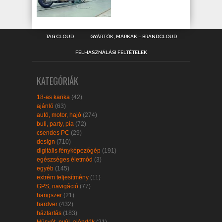
TAG CLOUD
GYÁRTÓK, MÁRKÁK – BRANDCLOUD
FELHASZNÁLÁSI FELTÉTELEK
KATEGÓRIÁK
18-as karika
(42)
ajánló
(63)
autó, motor, hajó
(274)
buli, party, pia
(72)
csendes PC
(29)
design
(710)
digitális fényképezőgép
(191)
egészséges életmód
(3)
egyéb
(145)
extrém teljesítmény
(11)
GPS, navigáció
(77)
hangszer
(21)
hardver
(432)
háztartás
(183)