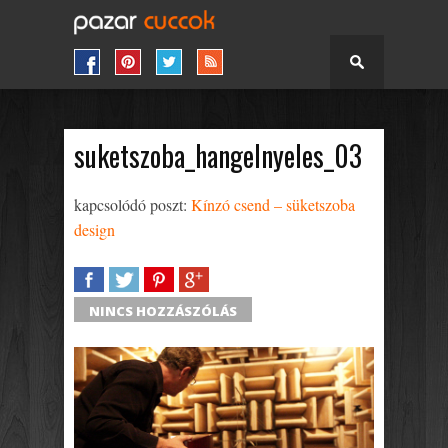
suketszoba_hangelnyeles_03
kapcsolódó poszt:
Kínzó csend – süketszoba
design
SHARE
TWEET
SHARE
SHARE
NINCS HOZZÁSZÓLÁS