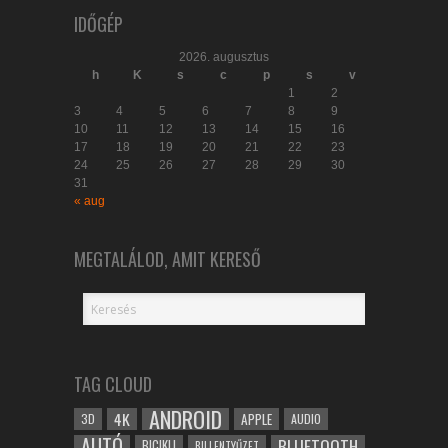
IDŐGÉP
2026. augusztus
h
K
s
c
p
s
v
1
2
3
4
5
6
7
8
9
10
11
12
13
14
15
16
17
18
19
20
21
22
23
24
25
26
27
28
29
30
31
« aug
MEGTALÁLOD, AMIT KERESŐ
TAG CLOUD
ANDROID
4K
APPLE
3D
AUDIO
AUTÓ
BLUETOOTH
BICIKLI
BILLENTYŰZET