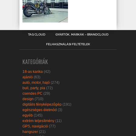
TAG CLOUD
GYÁRTÓK, MÁRKÁK – BRANDCLOUD
FELHASZNÁLÁSI FELTÉTELEK
KATEGÓRIÁK
18-as karika
(42)
ajánló
(63)
autó, motor, hajó
(274)
buli, party, pia
(72)
csendes PC
(29)
design
(710)
digitális fényképezőgép
(191)
egészséges életmód
(3)
egyéb
(145)
extrém teljesítmény
(11)
GPS, navigáció
(77)
hangszer
(21)