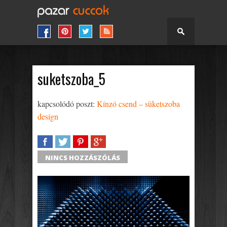
suketszoba_5
kapcsolódó poszt:
Kínzó csend – süketszoba
design
SHARE
TWEET
SHARE
SHARE
NINCS HOZZÁSZÓLÁS