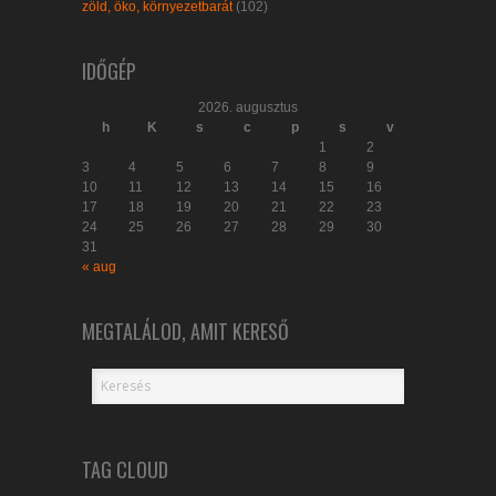
zöld, öko, környezetbarát
(102)
IDŐGÉP
2026. augusztus
h
K
s
c
p
s
v
1
2
3
4
5
6
7
8
9
10
11
12
13
14
15
16
17
18
19
20
21
22
23
24
25
26
27
28
29
30
31
« aug
MEGTALÁLOD, AMIT KERESŐ
TAG CLOUD