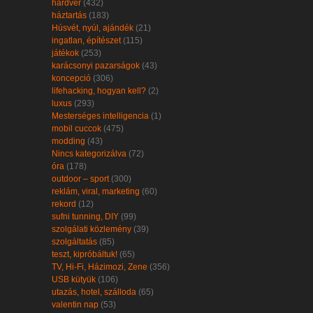
hardver
(432)
háztartás
(183)
Húsvét, nyúl, ajándék
(21)
ingatlan, építészet
(115)
játékok
(253)
karácsonyi pazarságok
(43)
koncepció
(306)
lifehacking, hogyan kell?
(2)
luxus
(293)
Mesterséges intelligencia
(1)
mobil cuccok
(475)
modding
(43)
Nincs kategorizálva
(72)
óra
(178)
outdoor – sport
(300)
reklám, viral, marketing
(60)
rekord
(12)
sufni tunning, DIY
(99)
szolgálati közlemény
(39)
szolgáltatás
(85)
teszt, kipróbáltuk!
(65)
TV, Hi-Fi, Házimozi, Zene
(356)
USB kütyük
(106)
utazás, hotel, szálloda
(65)
valentin nap
(53)