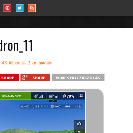
dron_11
 4K felbontás, 2 km hatótáv
SHARE
SHARE
NINCS HOZZÁSZÓLÁS