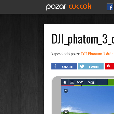
DJI_phatom_3_
kapcsolódó poszt:
DJI Phantom 3 drón:
SHARE
TWEET