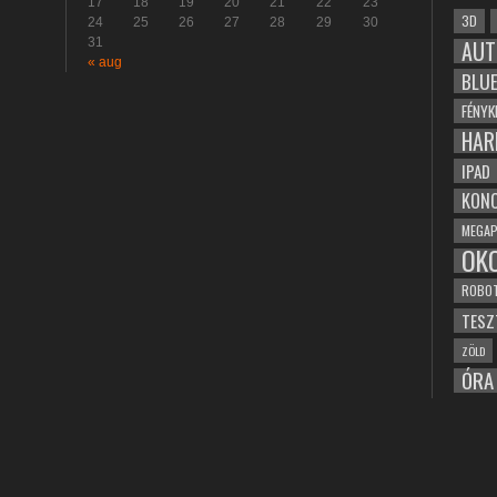
17
18
19
20
21
22
23
3D
24
25
26
27
28
29
30
31
AUT
« aug
BLU
FÉNYK
HAR
IPAD
KONC
MEGAP
OK
ROBO
TESZ
ZÖLD
ÓRA