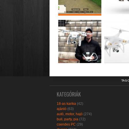
TAG 
KATEGÓRIÁK
18-as karika
(42)
ajánló
(63)
autó, motor, hajó
(274)
buli, party, pia
(72)
csendes PC
(29)