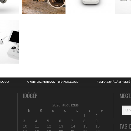
CLOUD
GYÁRTÓK, MÁRKÁK – BRANDCLOUD
FELHASZNÁLÁSI FELTÉ
IDŐGÉP
MEGT
2026. augusztus
h
K
s
c
p
s
v
1
2
3
4
5
6
7
8
9
TAG 
10
11
12
13
14
15
16