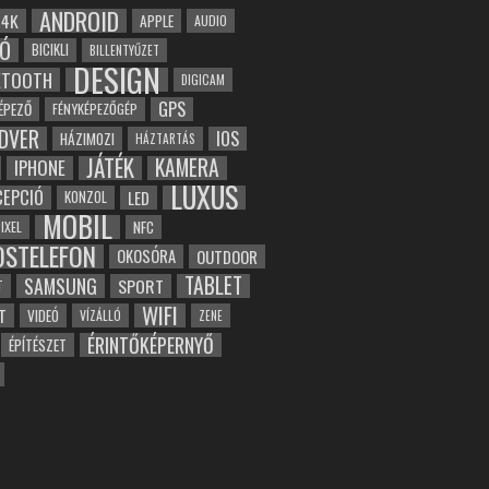
ANDROID
4K
APPLE
AUDIO
Ó
BICIKLI
BILLENTYŰZET
DESIGN
ETOOTH
DIGICAM
GPS
ÉPEZŐ
FÉNYKÉPEZŐGÉP
DVER
IOS
HÁZIMOZI
HÁZTARTÁS
JÁTÉK
KAMERA
IPHONE
LUXUS
EPCIÓ
LED
KONZOL
MOBIL
NFC
IXEL
OSTELEFON
OKOSÓRA
OUTDOOR
TABLET
SAMSUNG
SPORT
T
WIFI
T
VIDEÓ
VÍZÁLLÓ
ZENE
ÉRINTŐKÉPERNYŐ
ÉPÍTÉSZET