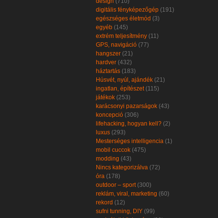
design
(710)
digitális fényképezőgép
(191)
egészséges életmód
(3)
egyéb
(145)
extrém teljesítmény
(11)
GPS, navigáció
(77)
hangszer
(21)
hardver
(432)
háztartás
(183)
Húsvét, nyúl, ajándék
(21)
ingatlan, építészet
(115)
játékok
(253)
karácsonyi pazarságok
(43)
koncepció
(306)
lifehacking, hogyan kell?
(2)
luxus
(293)
Mesterséges intelligencia
(1)
mobil cuccok
(475)
modding
(43)
Nincs kategorizálva
(72)
óra
(178)
outdoor – sport
(300)
reklám, viral, marketing
(60)
rekord
(12)
sufni tunning, DIY
(99)