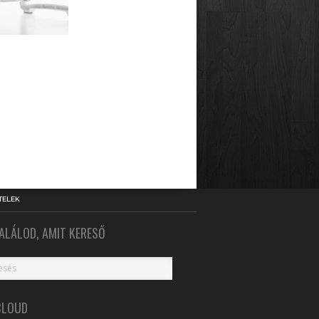
TELEK
ALÁLOD, AMIT KERESŐ
CLOUD