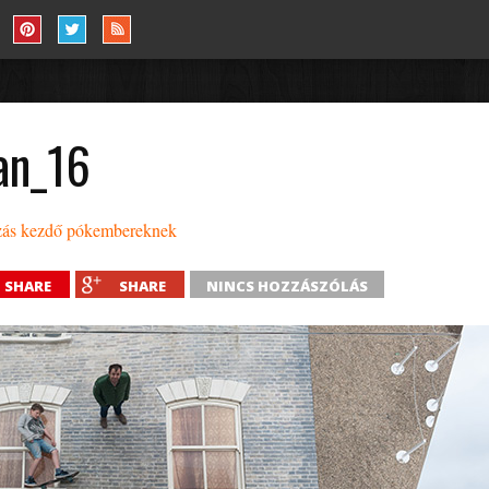
an_16
szás kezdő pókembereknek
SHARE
SHARE
NINCS HOZZÁSZÓLÁS