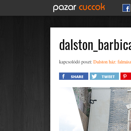
dalston_barbic
kapcsolódó poszt:
Dalston ház: falmá
SHARE
TWEET