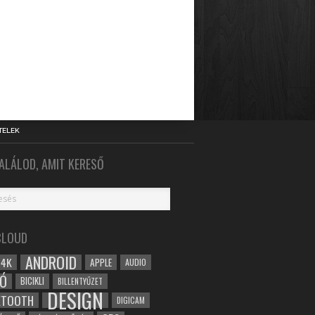
TELEK
ALÁLOD, AMIT KERESŐ
CLOUD
ANDROID
4K
APPLE
AUDIO
Ó
BICIKLI
BILLENTYŰZET
DESIGN
ETOOTH
DIGICAM