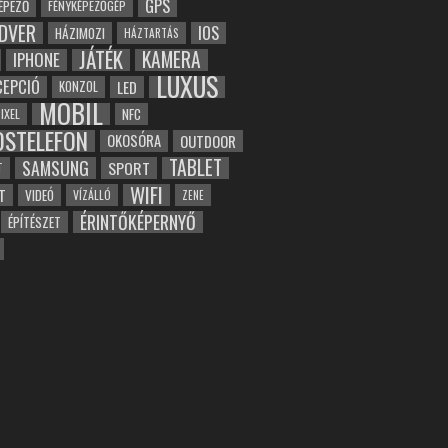
GPS
ÉPEZŐ
FÉNYKÉPEZŐGÉP
DVER
IOS
HÁZIMOZI
HÁZTARTÁS
JÁTÉK
KAMERA
IPHONE
LUXUS
EPCIÓ
LED
KONZOL
MOBIL
NFC
IXEL
OSTELEFON
OKOSÓRA
OUTDOOR
TABLET
SAMSUNG
SPORT
T
WIFI
T
VIDEÓ
VÍZÁLLÓ
ZENE
ÉRINTŐKÉPERNYŐ
ÉPÍTÉSZET