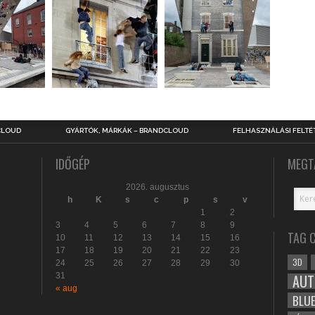
CLOUD
GYÁRTÓK, MÁRKÁK – BRANDCLOUD
FELHASZNÁLÁSI FELTÉ
IDŐGÉP
MEGT
2026. augusztus
h
K
s
c
p
s
v
1
2
3
4
5
6
7
8
9
TAG 
10
11
12
13
14
15
16
17
18
19
20
21
22
23
3D
24
25
26
27
28
29
30
31
AUT
« aug
BLU