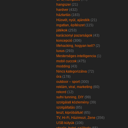
hangszer
(21)
hardver
(432)
háztartás
(183)
Húsvét, nyúl, ajándék
(21)
ingatlan, építészet
(115)
játékok
(253)
karácsonyi pazarságok
(43)
koncepció
(306)
lifehacking, hogyan kell?
(2)
luxus
(293)
Mesterséges intelligencia
(1)
mobil cuccok
(475)
modding
(43)
Nincs kategorizálva
(72)
óra
(178)
outdoor – sport
(300)
reklám, viral, marketing
(60)
rekord
(12)
sufni tunning, DIY
(99)
szolgálati közlemény
(39)
szolgáltatás
(85)
teszt, kipróbáltuk!
(65)
TV, Hi-Fi, Házimozi, Zene
(356)
USB kütyük
(106)
utazás, hotel, szálloda
(65)