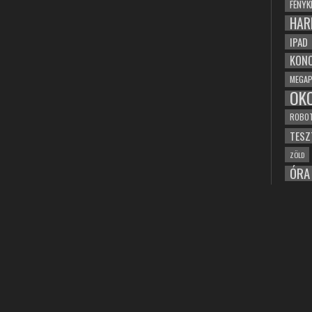
FÉNYK
HAR
IPAD
KONC
MEGAP
OK
ROBO
TESZ
ZÖLD
ÓRA