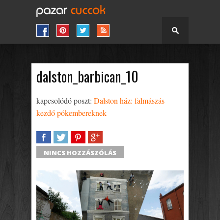
dalston_barbican_10
kapcsolódó poszt:
Dalston ház: falmászás
kezdő pókembereknek
SHARE
TWEET
SHARE
SHARE
NINCS HOZZÁSZÓLÁS