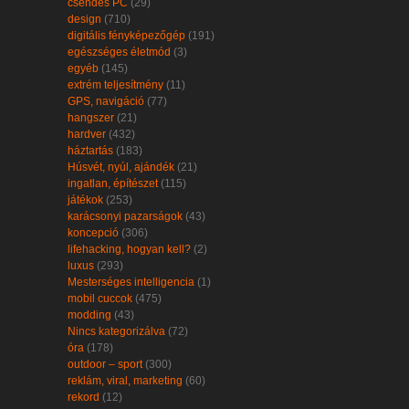
csendes PC
(29)
design
(710)
digitális fényképezőgép
(191)
egészséges életmód
(3)
egyéb
(145)
extrém teljesítmény
(11)
GPS, navigáció
(77)
hangszer
(21)
hardver
(432)
háztartás
(183)
Húsvét, nyúl, ajándék
(21)
ingatlan, építészet
(115)
játékok
(253)
karácsonyi pazarságok
(43)
koncepció
(306)
lifehacking, hogyan kell?
(2)
luxus
(293)
Mesterséges intelligencia
(1)
mobil cuccok
(475)
modding
(43)
Nincs kategorizálva
(72)
óra
(178)
outdoor – sport
(300)
reklám, viral, marketing
(60)
rekord
(12)