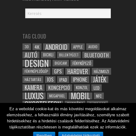
TAG CLOUD
ANDROID
4K
APPLE
3D
AUDIO
AUTÓ
BLUETOOTH
BICIKLI
BILLENTYŰZET
DESIGN
FÉNYKÉPEZŐ
DIGICAM
HARDVER
GPS
FÉNYKÉPEZŐGÉP
HÁZIMOZI
JÁTÉK
IOS
IPHONE
IPAD
HÁZTARTÁS
KAMERA
KONCEPCIÓ
LED
KONZOL
LUXUS
MOBIL
NFC
MEGAPIXEL
OKOSTELEFON
OKOSÓRA
OUTDOOR
Ez a weboldal cookie-kat és más követési megoldásokat alkalmaz
TABLET
SAMSUNG
SPORT
ROBOT
elemzésekhez, a felhasználói élmény javításához, személyre szabott
WIFI
TESZT
VIDEÓ
VÍZÁLLÓ
ZENE
ZÖLD
hirdetésekhez és a hirdetési csalások felderítéséhez. Az Adatvédelmi
ÓRA
tájékoztatóban részletesen is megtalálhatóak ezek az információk.
ÉRINTŐKÉPERNYŐ
ÉPÍTÉSZET
Rendben
Adatvédelmi tájlkoztató