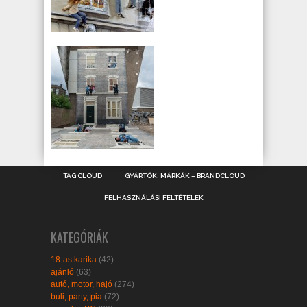
TAG CLOUD
GYÁRTÓK, MÁRKÁK – BRANDCLOUD
FELHASZNÁLÁSI FELTÉTELEK
KATEGÓRIÁK
18-as karika
(42)
ajánló
(63)
autó, motor, hajó
(274)
buli, party, pia
(72)