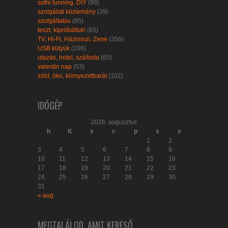
sufni tunning, DIY
(99)
szolgálati közlemény
(39)
szolgáltatás
(85)
teszt, kipróbáltuk!
(65)
TV, Hi-Fi, Házimozi, Zene
(356)
USB kütyük
(106)
utazás, hotel, szálloda
(65)
valentin nap
(53)
zöld, öko, környezetbarát
(102)
IDŐGÉP
2026. augusztus
h
K
s
c
p
s
v
1
2
3
4
5
6
7
8
9
10
11
12
13
14
15
16
17
18
19
20
21
22
23
24
25
26
27
28
29
30
31
« aug
MEGTALÁLOD, AMIT KERESŐ