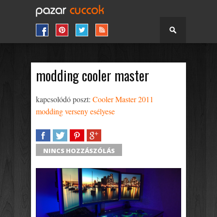
modding cooler master
kapcsolódó poszt:
Cooler Master 2011
modding verseny esélyese
SHARE
TWEET
SHARE
SHARE
NINCS HOZZÁSZÓLÁS