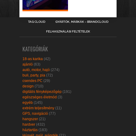
TAG CLOUD
GYÁRTÓK, MÁRKÁK – BRANDCLOUD
FELHASZNÁLÁSI FELTÉTELEK
KATEGÓRIÁK
18-as karika
(42)
ajánló
(63)
autó, motor, hajó
(274)
buli, party, pia
(72)
csendes PC
(29)
design
(710)
digitális fényképezőgép
(191)
egészséges életmód
(3)
egyéb
(145)
extrém teljesítmény
(11)
GPS, navigáció
(77)
hangszer
(21)
hardver
(432)
háztartás
(183)
Húsvét, nyúl, ajándék
(21)