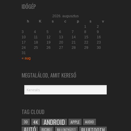
IDŐGÉP
2026. augusztus
h
K
s
c
p
s
v
1
2
3
4
5
6
7
8
9
10
11
12
13
14
15
16
17
18
19
20
21
22
23
24
25
26
27
28
29
30
31
« aug
MEGTALÁLOD, AMIT KERESŐ
TAG CLOUD
ANDROID
4K
APPLE
3D
AUDIO
AUTÓ
BLUETOOTH
BICIKLI
BILLENTYŰZET