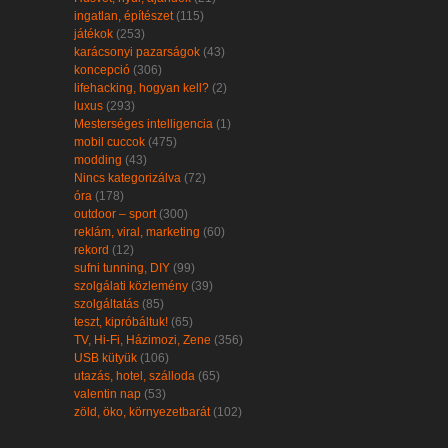
ingatlan, építészet
(115)
játékok
(253)
karácsonyi pazarságok
(43)
koncepció
(306)
lifehacking, hogyan kell?
(2)
luxus
(293)
Mesterséges intelligencia
(1)
mobil cuccok
(475)
modding
(43)
Nincs kategorizálva
(72)
óra
(178)
outdoor – sport
(300)
reklám, viral, marketing
(60)
rekord
(12)
sufni tunning, DIY
(99)
szolgálati közlemény
(39)
szolgáltatás
(85)
teszt, kipróbáltuk!
(65)
TV, Hi-Fi, Házimozi, Zene
(356)
USB kütyük
(106)
utazás, hotel, szálloda
(65)
valentin nap
(53)
zöld, öko, környezetbarát
(102)