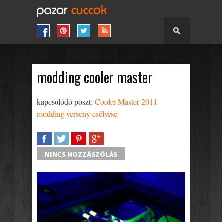
modding cooler master
kapcsolódó poszt:
Cooler Master 2011
modding verseny esélyese
SHARE
TWEET
SHARE
SHARE
NINCS HOZZÁSZÓLÁS