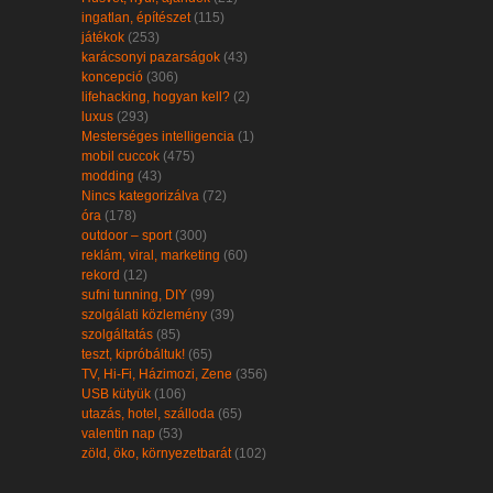
ingatlan, építészet
(115)
játékok
(253)
karácsonyi pazarságok
(43)
koncepció
(306)
lifehacking, hogyan kell?
(2)
luxus
(293)
Mesterséges intelligencia
(1)
mobil cuccok
(475)
modding
(43)
Nincs kategorizálva
(72)
óra
(178)
outdoor – sport
(300)
reklám, viral, marketing
(60)
rekord
(12)
sufni tunning, DIY
(99)
szolgálati közlemény
(39)
szolgáltatás
(85)
teszt, kipróbáltuk!
(65)
TV, Hi-Fi, Házimozi, Zene
(356)
USB kütyük
(106)
utazás, hotel, szálloda
(65)
valentin nap
(53)
zöld, öko, környezetbarát
(102)