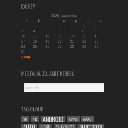
IDŐGÉP
2026. augusztus
h
K
s
c
p
s
v
1
2
3
4
5
6
7
8
9
10
11
12
13
14
15
16
17
18
19
20
21
22
23
24
25
26
27
28
29
30
31
« aug
MEGTALÁLOD, AMIT KERESŐ
TAG CLOUD
ANDROID
4K
APPLE
3D
AUDIO
AUTÓ
BLUETOOTH
BICIKLI
BILLENTYŰZET