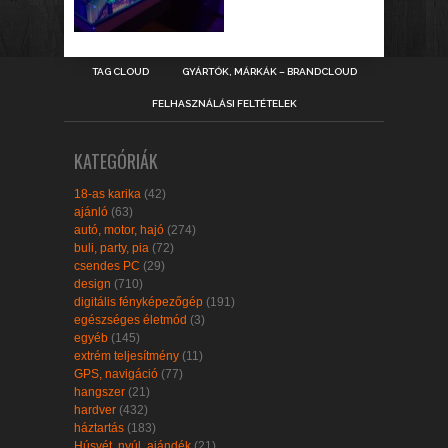
TAG CLOUD
GYÁRTÓK, MÁRKÁK – BRANDCLOUD
FELHASZNÁLÁSI FELTÉTELEK
KATEGÓRIÁK
18-as karika
(42)
ajánló
(63)
autó, motor, hajó
(274)
buli, party, pia
(72)
csendes PC
(29)
design
(710)
digitális fényképezőgép
(191)
egészséges életmód
(3)
egyéb
(145)
extrém teljesítmény
(11)
GPS, navigáció
(77)
hangszer
(21)
hardver
(432)
háztartás
(183)
Húsvét, nyúl, ajándék
(21)