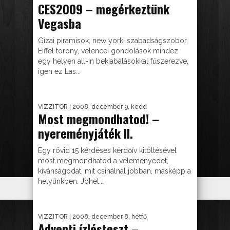
CES2009 – megérkeztünk
Vegasba
Gízai piramisok, new yorki szabadságszobor,
Eiffel torony, velencei gondolások mindez
egy helyen all-in bekiabálásokkal fűszerezve,
igen ez Las...
VIZZITOR
| 2008. december 9. kedd
Most megmondhatod! –
nyereményjáték II.
Egy rövid 15 kérdéses kérdőív kitöltésével
most megmondhatod a véleményedet,
kívánságodat, mit csinálnál jobban, másképp a
helyünkben. Jöhet...
VIZZITOR
| 2008. december 8. hétfő
Adventi ízlésteszt –