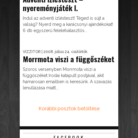
nyereményjáték I.
Indul az adventi ízlésteszt! Téged is sújt a
válság? Nyerd meg a karácsonyi ajándékokat!
6 db egyszerű feleletválasztós...
VIZZITOR
| 2008. július 24. csütörtök
Morrmota viszi a függőszéket
Szoros versenyben Morrmota viszi a
függőszéket Irodai katapult postjával, akit
hamarosan emailben is keresünk. A szavazás
lenullázása miatt...
Korábbi posztok betöltése