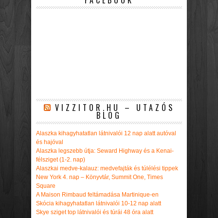
FACEBOOK
VIZZITOR.HU – UTAZÓS
BLOG
Alaszka kihagyhatatlan látnivalói 12 nap alatt autóval
és hajóval
Alaszka legszebb útja: Seward Highway és a Kenai-
félsziget (1-2. nap)
Alaszkai medve-kalauz: medvefajták és túlélési tippek
New York 4. nap – Könyvtár, Summit One, Times
Square
A Maison Rimbaud feltámadása Martinique-en
Skócia kihagyhatatlan látnivalói 10-12 nap alatt
Skye sziget top látnivalói és túrái 48 óra alatt