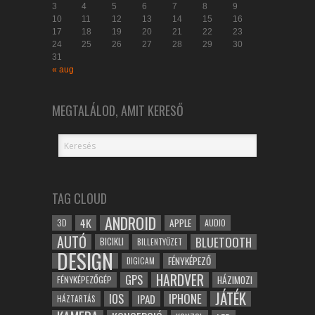
3
4
5
6
7
8
9
10
11
12
13
14
15
16
17
18
19
20
21
22
23
24
25
26
27
28
29
30
31
« aug
MEGTALÁLOD, AMIT KERESŐ
TAG CLOUD
ANDROID
4K
APPLE
3D
AUDIO
AUTÓ
BLUETOOTH
BICIKLI
BILLENTYŰZET
DESIGN
FÉNYKÉPEZŐ
DIGICAM
HARDVER
GPS
FÉNYKÉPEZŐGÉP
HÁZIMOZI
JÁTÉK
IOS
IPHONE
IPAD
HÁZTARTÁS