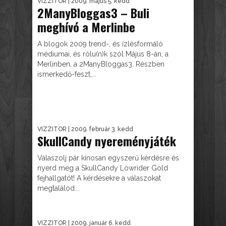
VIZZITOR
| 2009. május 5. kedd
2ManyBloggas3 – Buli
meghívó a Merlinbe
A blogok 2009 trend-, és ízlésformáló
médiumai, és rólu(n)k szól Május 8-án, a
Merlinben, a 2ManyBloggas3. Részben
ismerkedő-feszt,...
VIZZITOR
| 2009. február 3. kedd
SkullCandy nyereményjáték
Válaszolj pár kínosan egyszerű kérdésre és
nyerd meg a SkullCandy Lowrider Gold
fejhallgatót! A kérdésekre a válaszokat
megtalálod...
VIZZITOR
| 2009. január 6. kedd