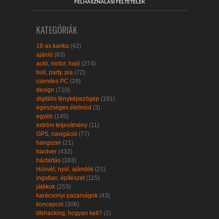
FELHASZNÁLÁSI FELTÉTELEK
KATEGÓRIÁK
18-as karika
(42)
ajánló
(63)
autó, motor, hajó
(274)
buli, party, pia
(72)
csendes PC
(29)
design
(710)
digitális fényképezőgép
(191)
egészséges életmód
(3)
egyéb
(145)
extrém teljesítmény
(11)
GPS, navigáció
(77)
hangszer
(21)
hardver
(432)
háztartás
(183)
Húsvét, nyúl, ajándék
(21)
ingatlan, építészet
(115)
játékok
(253)
karácsonyi pazarságok
(43)
koncepció
(306)
lifehacking, hogyan kell?
(2)