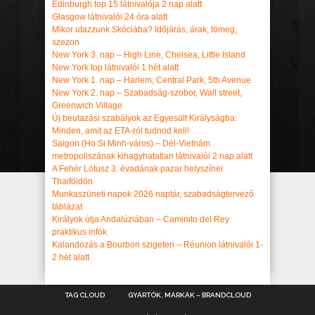
Edinburgh top 15 látnivalója 2 nap alatt
Glasgow látnivalói 24 óra alatt
Mikor utazzunk Skóciába? Időjárás, árak, tömeg,
szezon
New York 3. nap – High Line, Chelsea, Little Island
New York top látnivalói 1 hét alatt
New York 1. nap – Harlem, Central Park, 5th Avenue
New York 2. nap – Szabadság-szobor, Wall street,
Greenwich Village
Új beutazási szabályok az Egyesült Királyságba:
Minden, amit az ETA-ról tudnod kell!
Saigon (Ho Si Minh-város) – Dél-Vietnám
metropoliszának kihagyhatatlan látnivalói 2 nap alatt
A Fehér Lótusz 3. évadának pazar helyszínei
Thaiföldön
Munkaszüneti napok 2026 naptár, szabadságtervező
táblázat
Királyok útja Andalúziában – Caminito del Rey
praktikus infók
Kalandozás a Bourbon szigeten – Réunion látnivalói 1-
2 hét alatt
TAG CLOUD
GYÁRTÓK, MÁRKÁK – BRANDCLOUD