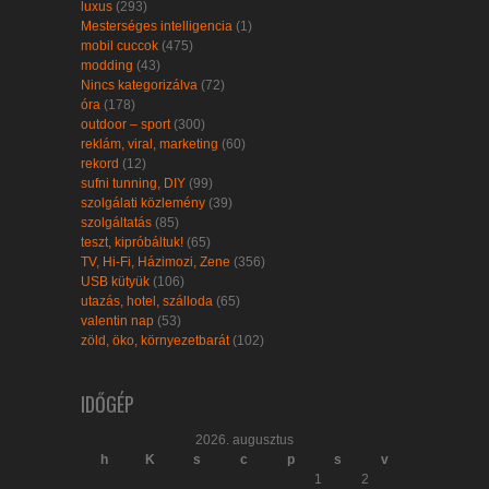
luxus
(293)
Mesterséges intelligencia
(1)
mobil cuccok
(475)
modding
(43)
Nincs kategorizálva
(72)
óra
(178)
outdoor – sport
(300)
reklám, viral, marketing
(60)
rekord
(12)
sufni tunning, DIY
(99)
szolgálati közlemény
(39)
szolgáltatás
(85)
teszt, kipróbáltuk!
(65)
TV, Hi-Fi, Házimozi, Zene
(356)
USB kütyük
(106)
utazás, hotel, szálloda
(65)
valentin nap
(53)
zöld, öko, környezetbarát
(102)
IDŐGÉP
2026. augusztus
h
K
s
c
p
s
v
1
2