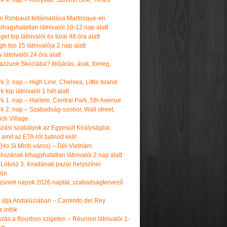
k 4. nap – Könyvtár, Summit One, Times
n Rimbaud feltámadása Martinique-en
ihagyhatatlan látnivalói 10-12 nap alatt
get top látnivalói és túrái 48 óra alatt
h top 15 látnivalója 2 nap alatt
látnivalói 24 óra alatt
tazzunk Skóciába? Időjárás, árak, tömeg,
 3. nap – High Line, Chelsea, Little Island
 top látnivalói 1 hét alatt
k 1. nap – Harlem, Central Park, 5th Avenue
k 2. nap – Szabadság-szobor, Wall street,
ch Village
azási szabályok az Egyesült Királyságba:
amit az ETA-ról tudnod kell!
(Ho Si Minh-város) – Dél-Vietnám
iszának kihagyhatatlan látnivalói 2 nap alatt
 Lótusz 3. évadának pazar helyszínei
dön
üneti napok 2026 naptár, szabadságtervező
k útja Andalúziában – Caminito del Rey
s infók
zás a Bourbon szigeten – Réunion látnivalói 1-