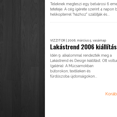
Teleknek megteszi egy belvárosi 6 eme
teteteje. A cég ígérete szerint 4 napon 
helikopterrel "házhoz" szállítják és...
VIZZITOR
| 2006. március 5. vasárnap
Lakástrend 2006 kiállítás
Idén 9. alkalommal rendezték meg a
Lakástrend és Design kiállítást. Ott volt
(galéria). A Műcsarnokban
bútorokon, textileken és
fürdőszoba újdonságokon...
Koráb