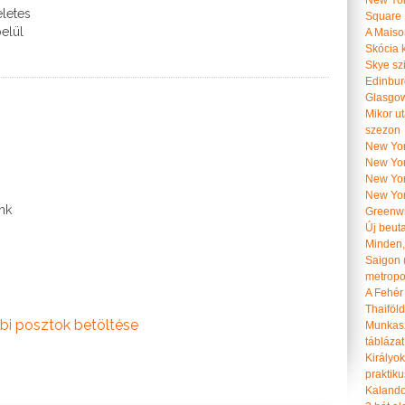
New Yor
letes
Square
belül
A Maiso
Skócia k
Skye szi
Edinburg
Glasgow 
Mikor u
szezon
New York
New York
New Yor
New Yor
unk
Greenwi
Új beut
Minden, 
Saigon 
metropol
A Fehér
Thaiföl
bi posztok betöltése
Munkasz
táblázat
Királyo
praktiku
Kalando