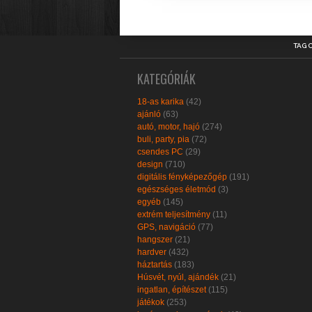
TAG 
KATEGÓRIÁK
18-as karika
(42)
ajánló
(63)
autó, motor, hajó
(274)
buli, party, pia
(72)
csendes PC
(29)
design
(710)
digitális fényképezőgép
(191)
egészséges életmód
(3)
egyéb
(145)
extrém teljesítmény
(11)
GPS, navigáció
(77)
hangszer
(21)
hardver
(432)
háztartás
(183)
Húsvét, nyúl, ajándék
(21)
ingatlan, építészet
(115)
játékok
(253)