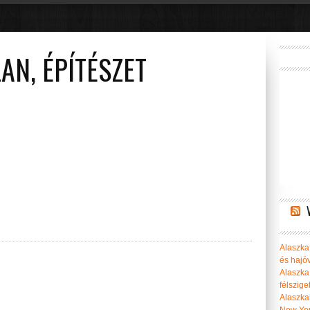
CSENDES-ÓCEÁNBAN ÚSZKÁLÓ,...
AN, ÉPÍTÉSZET
Alaszka 
és hajó
Alaszka
félszige
Alaszka