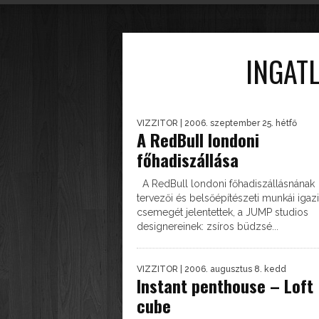
JELENLEGI...
INGATL
VIZZITOR
| 2006. szeptember 25. hétfő
A RedBull londoni
főhadiszállása
A RedBull londoni főhadiszállásnának
tervezői és belsőépítészeti munkái igazi
csemegét jelentettek, a JUMP studios
designereinek: zsíros büdzsé...
VIZZITOR
| 2006. augusztus 8. kedd
Instant penthouse – Loft
cube