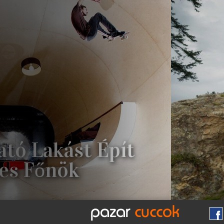
tó Lakást Épít
ies Főnök
A DESZKÁS CIPŐKET ÉS CUCCOKAT
MÁS EGYÉB BOARDOS MÁRKÁK
KÖ
MAGA IS PROFI GÖRDESZKÁS VOLT
ÖB