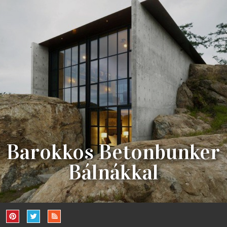
Barokkos Betonbunker
Bálnákkal
PIERRE, A SZIKLA (FRANCIÁUL) AZ USA-KANADA HATÁR
ZELÉBEN FEKVŐ SAN JUAN SZIGETÉRŐL FIGYELI, A VÉD
LÖK MIATT TÓVÁ SZELÍDÜLT, SZINTE FESZÍTETT VÍZTÜ