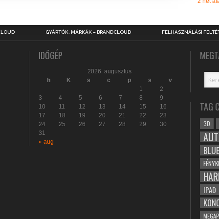
2 hét ala
CLOUD
GYÁRTÓK, MÁRKÁK – BRANDCLOUD
FELHASZNÁLÁSI FELTÉ
IDŐGÉP
MEGT
2026. augusztus
h
K
s
c
p
s
v
1
2
3
4
5
6
7
8
9
TAG 
10
11
12
13
14
15
16
17
18
19
20
21
22
23
3D
24
25
26
27
28
29
30
31
AUT
« aug
BLU
FÉNYK
HAR
IPAD
KONC
MEGAP