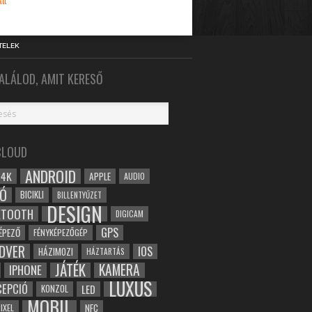
tt
TELEK
ALÁLOD, AMIT KERESŐ
CLOUD
ANDROID
4K
APPLE
AUDIO
Ó
BICIKLI
BILLENTYŰZET
DESIGN
ETOOTH
DIGICAM
GPS
ÉPEZŐ
FÉNYKÉPEZŐGÉP
DVER
IOS
HÁZIMOZI
HÁZTARTÁS
JÁTÉK
KAMERA
IPHONE
LUXUS
EPCIÓ
LED
KONZOL
MOBIL
NFC
IXEL