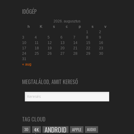
IDŐGÉP
2026. augusztus
h
K
s
c
p
s
v
1
2
3
4
5
6
7
8
9
10
11
12
13
14
15
16
17
18
19
20
21
22
23
24
25
26
27
28
29
30
31
« aug
MEGTALÁLOD, AMIT KERESŐ
TAG CLOUD
ANDROID
4K
APPLE
3D
AUDIO