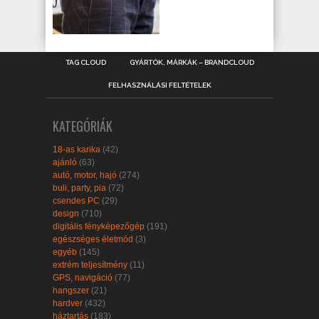
TAG CLOUD
GYÁRTÓK, MÁRKÁK – BRANDCLOUD
FELHASZNÁLÁSI FELTÉTELEK
KATEGÓRIÁK
18-as karika
(42)
ajánló
(63)
autó, motor, hajó
(274)
buli, party, pia
(72)
csendes PC
(29)
design
(710)
digitális fényképezőgép
(191)
egészséges életmód
(3)
egyéb
(145)
extrém teljesítmény
(11)
GPS, navigáció
(77)
hangszer
(21)
hardver
(432)
háztartás
(183)