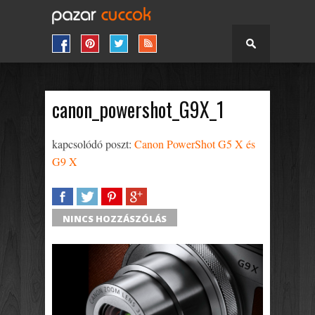
canon_powershot_G9X_1
kapcsolódó poszt:
Canon PowerShot G5 X és
G9 X
SHARE
TWEET
SHARE
SHARE
NINCS HOZZÁSZÓLÁS