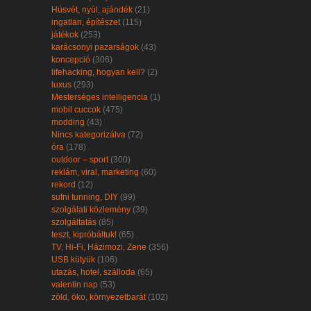
Húsvét, nyúl, ajándék
(21)
ingatlan, építészet
(115)
játékok
(253)
karácsonyi pazarságok
(43)
koncepció
(306)
lifehacking, hogyan kell?
(2)
luxus
(293)
Mesterséges intelligencia
(1)
mobil cuccok
(475)
modding
(43)
Nincs kategorizálva
(72)
óra
(178)
outdoor – sport
(300)
reklám, viral, marketing
(60)
rekord
(12)
sufni tunning, DIY
(99)
szolgálati közlemény
(39)
szolgáltatás
(85)
teszt, kipróbáltuk!
(65)
TV, Hi-Fi, Házimozi, Zene
(356)
USB kütyük
(106)
utazás, hotel, szálloda
(65)
valentin nap
(53)
zöld, öko, környezetbarát
(102)