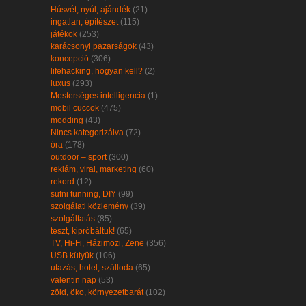
Húsvét, nyúl, ajándék
(21)
ingatlan, építészet
(115)
játékok
(253)
karácsonyi pazarságok
(43)
koncepció
(306)
lifehacking, hogyan kell?
(2)
luxus
(293)
Mesterséges intelligencia
(1)
mobil cuccok
(475)
modding
(43)
Nincs kategorizálva
(72)
óra
(178)
outdoor – sport
(300)
reklám, viral, marketing
(60)
rekord
(12)
sufni tunning, DIY
(99)
szolgálati közlemény
(39)
szolgáltatás
(85)
teszt, kipróbáltuk!
(65)
TV, Hi-Fi, Házimozi, Zene
(356)
USB kütyük
(106)
utazás, hotel, szálloda
(65)
valentin nap
(53)
zöld, öko, környezetbarát
(102)