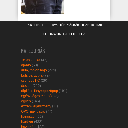
TAG CLOUD
GYÁRTÓK, MÁRKÁK – BRANDCLOUD
FELHASZNÁLÁSI FELTÉTELEK
KATEGÓRIÁK
18-as karika
(42)
ajánló
(63)
autó, motor, hajó
(274)
buli, party, pia
(72)
csendes PC
(29)
design
(710)
digitális fényképezőgép
(191)
egészséges életmód
(3)
egyéb
(145)
extrém teljesítmény
(11)
GPS, navigáció
(77)
hangszer
(21)
hardver
(432)
háztartás
(183)