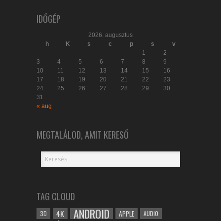
IDŐGÉP
2026. augusztus
h
K
s
c
p
s
v
1
2
3
4
5
6
7
8
9
10
11
12
13
14
15
16
17
18
19
20
21
22
23
24
25
26
27
28
29
30
31
« aug
MEGTALÁLOD, AMIT KERESŐ
TAG CLOUD
ANDROID
4K
APPLE
3D
AUDIO