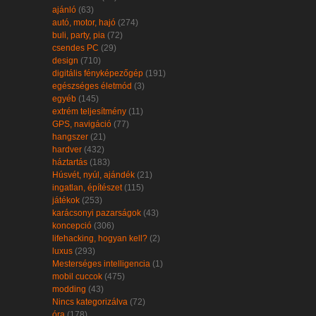
ajánló
(63)
autó, motor, hajó
(274)
buli, party, pia
(72)
csendes PC
(29)
design
(710)
digitális fényképezőgép
(191)
egészséges életmód
(3)
egyéb
(145)
extrém teljesítmény
(11)
GPS, navigáció
(77)
hangszer
(21)
hardver
(432)
háztartás
(183)
Húsvét, nyúl, ajándék
(21)
ingatlan, építészet
(115)
játékok
(253)
karácsonyi pazarságok
(43)
koncepció
(306)
lifehacking, hogyan kell?
(2)
luxus
(293)
Mesterséges intelligencia
(1)
mobil cuccok
(475)
modding
(43)
Nincs kategorizálva
(72)
óra
(178)