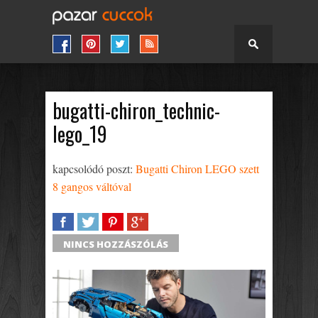
bugatti-chiron_technic-
lego_19
kapcsolódó poszt:
Bugatti Chiron LEGO szett
8 gangos váltóval
SHARE
TWEET
SHARE
SHARE
NINCS HOZZÁSZÓLÁS