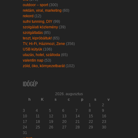
outdoor – sport
(300)
reklám, viral, marketing
(60)
rekord
(12)
sufni tunning, DIY
(99)
szolgálati közlemény
(39)
szolgáltatás
(85)
teszt, kipróbáltuk!
(65)
TV, Hi-Fi, Házimozi, Zene
(356)
USB kütyük
(106)
utazás, hotel, szálloda
(65)
valentin nap
(53)
zöld, öko, környezetbarát
(102)
IDŐGÉP
2026. augusztus
h
K
s
c
p
s
v
1
2
3
4
5
6
7
8
9
10
11
12
13
14
15
16
17
18
19
20
21
22
23
24
25
26
27
28
29
30
31