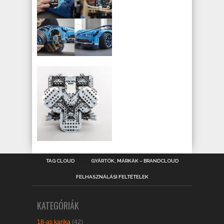
TAG CLOUD
GYÁRTÓK, MÁRKÁK – BRANDCLOUD
FELHASZNÁLÁSI FELTÉTELEK
KATEGÓRIÁK
18-as karika
(42)