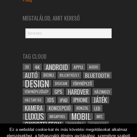
« aug
MEGTALÁLOD, AMIT KERESŐ
TAG CLOUD
ANDROID
4K
APPLE
3D
AUDIO
AUTÓ
BLUETOOTH
BICIKLI
BILLENTYŰZET
DESIGN
FÉNYKÉPEZŐ
DIGICAM
HARDVER
GPS
FÉNYKÉPEZŐGÉP
HÁZIMOZI
JÁTÉK
IOS
IPHONE
IPAD
HÁZTARTÁS
KAMERA
KONCEPCIÓ
LED
KONZOL
LUXUS
MOBIL
NFC
MEGAPIXEL
OKOSTELEFON
OKOSÓRA
OUTDOOR
Ez a weboldal cookie-kat és más követési megoldásokat alkalmaz
TABLET
SAMSUNG
SPORT
ROBOT
elemzésekhez, a felhasználói élmény javításához, személyre szabott