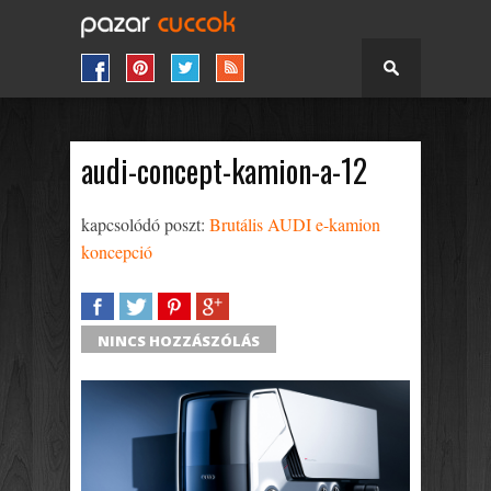
audi-concept-kamion-a-12
kapcsolódó poszt:
Brutális AUDI e-kamion
koncepció
SHARE
TWEET
SHARE
SHARE
NINCS HOZZÁSZÓLÁS