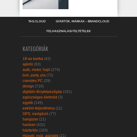
TAG CLOUD
GYÁRTÓK, MÁRKÁK – BRANDCLOUD
FELHASZNÁLÁSI FELTÉTELEK
KATEGÓRIÁK
18-as karika
(42)
ajánló
(63)
autó, motor, hajó
(274)
buli, party, pia
(72)
csendes PC
(29)
design
(710)
digitális fényképezőgép
(191)
egészséges életmód
(3)
egyéb
(145)
extrém teljesítmény
(11)
GPS, navigáció
(77)
hangszer
(21)
hardver
(432)
háztartás
(183)
Húsvét, nyúl, ajándék
(21)