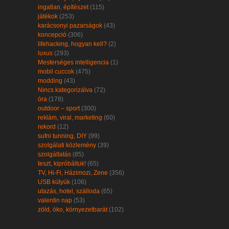
ingatlan, építészet
(115)
játékok
(253)
karácsonyi pazarságok
(43)
koncepció
(306)
lifehacking, hogyan kell?
(2)
luxus
(293)
Mesterséges intelligencia
(1)
mobil cuccok
(475)
modding
(43)
Nincs kategorizálva
(72)
óra
(178)
outdoor – sport
(300)
reklám, viral, marketing
(60)
rekord
(12)
sufni tunning, DIY
(99)
szolgálati közlemény
(39)
szolgáltatás
(85)
teszt, kipróbáltuk!
(65)
TV, Hi-Fi, Házimozi, Zene
(356)
USB kütyük
(106)
utazás, hotel, szálloda
(65)
valentin nap
(53)
zöld, öko, környezetbarát
(102)