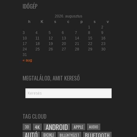
IDŐGÉP
2026. augusztus
h
K
s
c
p
s
v
1
2
3
4
5
6
7
8
9
10
11
12
13
14
15
16
17
18
19
20
21
22
23
24
25
26
27
28
29
30
31
« aug
MEGTALÁLOD, AMIT KERESŐ
TAG CLOUD
ANDROID
4K
APPLE
3D
AUDIO
AUTÓ
BLUETOOTH
BICIKLI
BILLENTYŰZET