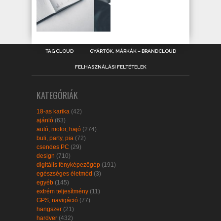
TAG CLOUD
GYÁRTÓK, MÁRKÁK – BRANDCLOUD
FELHASZNÁLÁSI FELTÉTELEK
KATEGÓRIÁK
18-as karika
(42)
ajánló
(63)
autó, motor, hajó
(274)
buli, party, pia
(72)
csendes PC
(29)
design
(710)
digitális fényképezőgép
(191)
egészséges életmód
(3)
egyéb
(145)
extrém teljesítmény
(11)
GPS, navigáció
(77)
hangszer
(21)
hardver
(432)