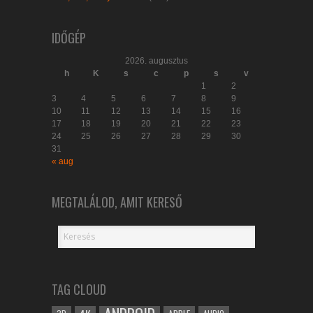
IDŐGÉP
2026. augusztus
h
K
s
c
p
s
v
1
2
3
4
5
6
7
8
9
10
11
12
13
14
15
16
17
18
19
20
21
22
23
24
25
26
27
28
29
30
31
« aug
MEGTALÁLOD, AMIT KERESŐ
TAG CLOUD