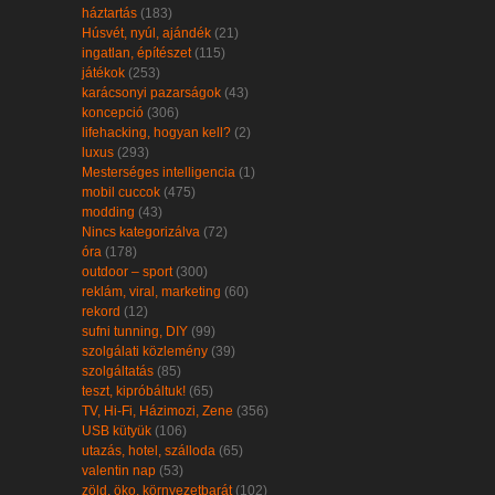
háztartás
(183)
Húsvét, nyúl, ajándék
(21)
ingatlan, építészet
(115)
játékok
(253)
karácsonyi pazarságok
(43)
koncepció
(306)
lifehacking, hogyan kell?
(2)
luxus
(293)
Mesterséges intelligencia
(1)
mobil cuccok
(475)
modding
(43)
Nincs kategorizálva
(72)
óra
(178)
outdoor – sport
(300)
reklám, viral, marketing
(60)
rekord
(12)
sufni tunning, DIY
(99)
szolgálati közlemény
(39)
szolgáltatás
(85)
teszt, kipróbáltuk!
(65)
TV, Hi-Fi, Házimozi, Zene
(356)
USB kütyük
(106)
utazás, hotel, szálloda
(65)
valentin nap
(53)
zöld, öko, környezetbarát
(102)