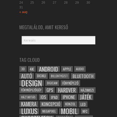
24
25
26
27
28
29
30
31
« aug
MEGTALÁLOD, AMIT KERESŐ
TAG CLOUD
ANDROID
4K
APPLE
3D
AUDIO
AUTÓ
BLUETOOTH
BICIKLI
BILLENTYŰZET
DESIGN
FÉNYKÉPEZŐ
DIGICAM
HARDVER
GPS
FÉNYKÉPEZŐGÉP
HÁZIMOZI
JÁTÉK
IOS
IPHONE
IPAD
HÁZTARTÁS
KAMERA
KONCEPCIÓ
LED
KONZOL
LUXUS
MOBIL
NFC
MEGAPIXEL