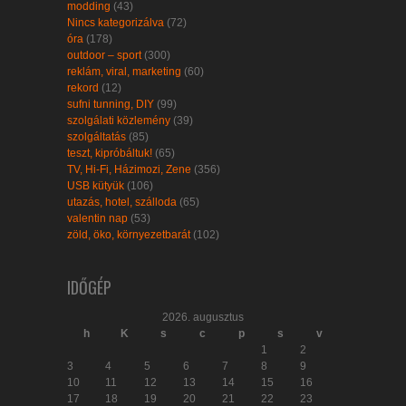
modding
(43)
Nincs kategorizálva
(72)
óra
(178)
outdoor – sport
(300)
reklám, viral, marketing
(60)
rekord
(12)
sufni tunning, DIY
(99)
szolgálati közlemény
(39)
szolgáltatás
(85)
teszt, kipróbáltuk!
(65)
TV, Hi-Fi, Házimozi, Zene
(356)
USB kütyük
(106)
utazás, hotel, szálloda
(65)
valentin nap
(53)
zöld, öko, környezetbarát
(102)
IDŐGÉP
2026. augusztus
h
K
s
c
p
s
v
1
2
3
4
5
6
7
8
9
10
11
12
13
14
15
16
17
18
19
20
21
22
23