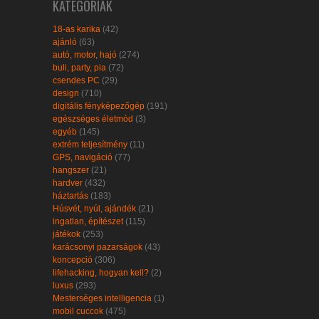
KATEGÓRIÁK
18-as karika
(42)
ajánló
(63)
autó, motor, hajó
(274)
buli, party, pia
(72)
csendes PC
(29)
design
(710)
digitális fényképezőgép
(191)
egészséges életmód
(3)
egyéb
(145)
extrém teljesítmény
(11)
GPS, navigáció
(77)
hangszer
(21)
hardver
(432)
háztartás
(183)
Húsvét, nyúl, ajándék
(21)
ingatlan, építészet
(115)
játékok
(253)
karácsonyi pazarságok
(43)
koncepció
(306)
lifehacking, hogyan kell?
(2)
luxus
(293)
Mesterséges intelligencia
(1)
mobil cuccok
(475)