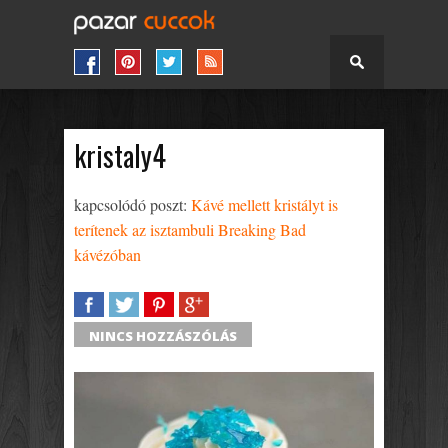
kristaly4
kapcsolódó poszt:
Kávé mellett kristályt is
terítenek az isztambuli Breaking Bad
kávézóban
SHARE
TWEET
SHARE
SHARE
NINCS HOZZÁSZÓLÁS