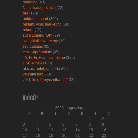
modding
(43)
Nincs kategorizálva
(72)
óra
(178)
outdoor – sport
(300)
reklám, viral, marketing
(60)
rekord
(12)
sufni tunning, DIY
(99)
szolgálati közlemény
(39)
szolgáltatás
(85)
teszt, kipróbáltuk!
(65)
TV, Hi-Fi, Házimozi, Zene
(356)
USB kütyük
(106)
utazás, hotel, szálloda
(65)
valentin nap
(53)
zöld, öko, környezetbarát
(102)
IDŐGÉP
2026. augusztus
h
K
s
c
p
s
v
1
2
3
4
5
6
7
8
9
10
11
12
13
14
15
16
17
18
19
20
21
22
23