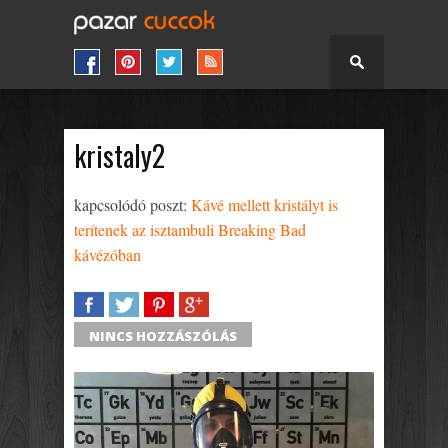
kristaly2
kapcsolódó poszt:
Kávé mellett kristályt is
terítenek az isztambuli Breaking Bad
kávézóban
SHARE
TWEET
SHARE
SHARE
NINCS HOZZÁSZÓLÁS