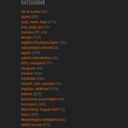
KATEGÓRIÁK
18-as karika
(42)
ajánló
(63)
autó, motor, hajó
(274)
buli, party, pia
(72)
csendes PC
(29)
design
(710)
digitális fényképezőgép
(191)
egészséges életmód
(3)
egyéb
(145)
extrém teljesítmény
(11)
GPS, navigáció
(77)
hangszer
(21)
hardver
(432)
háztartás
(183)
Húsvét, nyúl, ajándék
(21)
ingatlan, építészet
(115)
játékok
(253)
karácsonyi pazarságok
(43)
koncepció
(306)
lifehacking, hogyan kell?
(2)
luxus
(293)
Mesterséges intelligencia
(1)
mobil cuccok
(475)