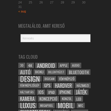
24
25
26
27
28
29
30
31
« aug
MEGTALÁLOD, AMIT KERESŐ
TAG CLOUD
ANDROID
4K
APPLE
3D
AUDIO
AUTÓ
BLUETOOTH
BICIKLI
BILLENTYŰZET
DESIGN
FÉNYKÉPEZŐ
DIGICAM
HARDVER
GPS
FÉNYKÉPEZŐGÉP
HÁZIMOZI
JÁTÉK
IOS
IPHONE
IPAD
HÁZTARTÁS
KAMERA
KONCEPCIÓ
LED
KONZOL
LUXUS
MOBIL
NFC
MEGAPIXEL