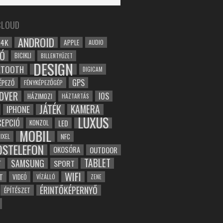
CLOUD
ANDROID
4K
APPLE
AUDIO
Ó
BICIKLI
BILLENTYŰZET
DESIGN
ETOOTH
DIGICAM
GPS
ÉPEZŐ
FÉNYKÉPEZŐGÉP
DVER
IOS
HÁZIMOZI
HÁZTARTÁS
JÁTÉK
KAMERA
IPHONE
LUXUS
EPCIÓ
LED
KONZOL
MOBIL
NFC
IXEL
OSTELEFON
OKOSÓRA
OUTDOOR
TABLET
SAMSUNG
SPORT
T
WIFI
T
VIDEÓ
VÍZÁLLÓ
ZENE
ÉRINTŐKÉPERNYŐ
ÉPÍTÉSZET