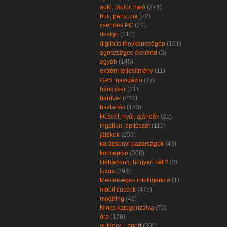
autó, motor, hajó
(274)
buli, party, pia
(72)
csendes PC
(29)
design
(710)
digitális fényképezőgép
(191)
egészséges életmód
(3)
egyéb
(145)
extrém teljesítmény
(11)
GPS, navigáció
(77)
hangszer
(21)
hardver
(432)
háztartás
(183)
Húsvét, nyúl, ajándék
(21)
ingatlan, építészet
(115)
játékok
(253)
karácsonyi pazarságok
(43)
koncepció
(306)
lifehacking, hogyan kell?
(2)
luxus
(293)
Mesterséges intelligencia
(1)
mobil cuccok
(475)
modding
(43)
Nincs kategorizálva
(72)
óra
(178)
outdoor – sport
(300)