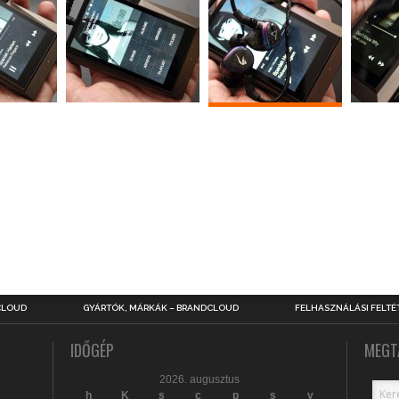
CLOUD
GYÁRTÓK, MÁRKÁK – BRANDCLOUD
FELHASZNÁLÁSI FELTÉ
IDŐGÉP
MEGT
2026. augusztus
h
K
s
c
p
s
v