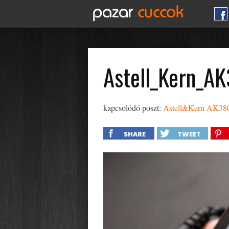
Astell_Kern_A
kapcsolódó poszt:
Astell&Kern AK380 h
SHARE
TWEET