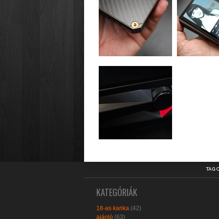
TAG 
KATEGÓRIÁK
18-as karika
(42)
ajánló
(63)