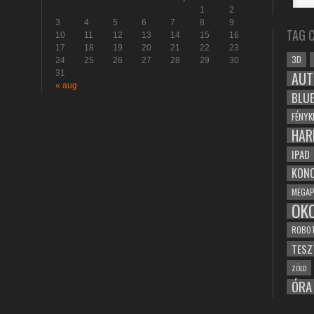
1
2
3
4
5
6
7
8
9
TAG 
10
11
12
13
14
15
16
17
18
19
20
21
22
23
3D
24
25
26
27
28
29
30
31
AUT
« aug
BLU
FÉNYK
HAR
IPAD
KONC
MEGAP
OK
ROBO
TESZ
ZÖLD
ÓRA