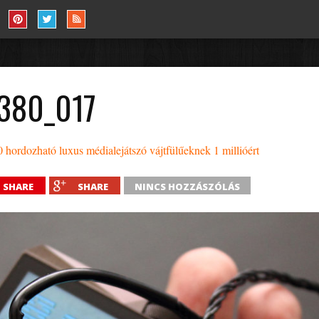
K380_017
ordozható luxus médialejátszó vájtfülűeknek 1 millióért
SHARE
SHARE
NINCS HOZZÁSZÓLÁS