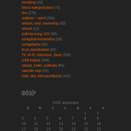
modding
(43)
Nincs kategorizálva
(72)
óra
(178)
outdoor – sport
(300)
reklám, viral, marketing
(60)
rekord
(12)
sufni tunning, DIY
(99)
szolgálati közlemény
(39)
szolgáltatás
(85)
teszt, kipróbáltuk!
(65)
TV, Hi-Fi, Házimozi, Zene
(356)
USB kütyük
(106)
utazás, hotel, szálloda
(65)
valentin nap
(53)
zöld, öko, környezetbarát
(102)
IDŐGÉP
2026. augusztus
h
K
s
c
p
s
v
1
2
3
4
5
6
7
8
9
10
11
12
13
14
15
16
17
18
19
20
21
22
23