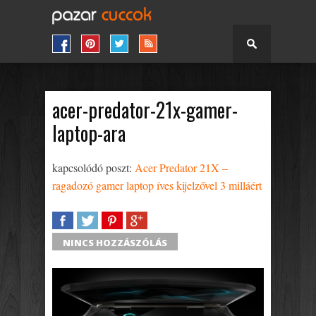
acer-predator-21x-gamer-
laptop-ara
kapcsolódó poszt:
Acer Predator 21X –
ragadozó gamer laptop íves kijelzővel 3 milláért
SHARE
TWEET
SHARE
SHARE
NINCS HOZZÁSZÓLÁS