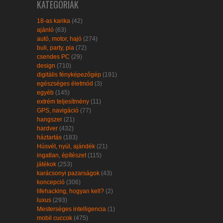
KATEGÓRIÁK
18-as karika
(42)
ajánló
(63)
autó, motor, hajó
(274)
buli, party, pia
(72)
csendes PC
(29)
design
(710)
digitális fényképezőgép
(191)
egészséges életmód
(3)
egyéb
(145)
extrém teljesítmény
(11)
GPS, navigáció
(77)
hangszer
(21)
hardver
(432)
háztartás
(183)
Húsvét, nyúl, ajándék
(21)
ingatlan, építészet
(115)
játékok
(253)
karácsonyi pazarságok
(43)
koncepció
(306)
lifehacking, hogyan kell?
(2)
luxus
(293)
Mesterséges intelligencia
(1)
mobil cuccok
(475)