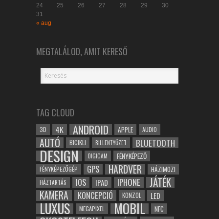
24
25
26
27
28
29
30
31
« aug
MEGTALÁLOD, AMIT KERESŐ
TAG CLOUD
ANDROID
4K
APPLE
3D
AUDIO
AUTÓ
BLUETOOTH
BICIKLI
BILLENTYŰZET
DESIGN
FÉNYKÉPEZŐ
DIGICAM
HARDVER
GPS
FÉNYKÉPEZŐGÉP
HÁZIMOZI
JÁTÉK
IOS
IPHONE
IPAD
HÁZTARTÁS
KAMERA
KONCEPCIÓ
LED
KONZOL
LUXUS
MOBIL
NFC
MEGAPIXEL