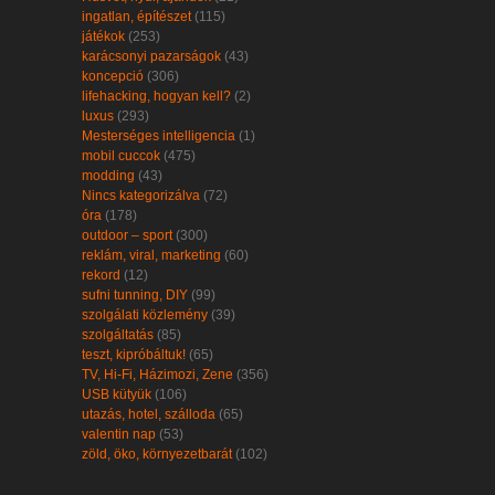
ingatlan, építészet
(115)
játékok
(253)
karácsonyi pazarságok
(43)
koncepció
(306)
lifehacking, hogyan kell?
(2)
luxus
(293)
Mesterséges intelligencia
(1)
mobil cuccok
(475)
modding
(43)
Nincs kategorizálva
(72)
óra
(178)
outdoor – sport
(300)
reklám, viral, marketing
(60)
rekord
(12)
sufni tunning, DIY
(99)
szolgálati közlemény
(39)
szolgáltatás
(85)
teszt, kipróbáltuk!
(65)
TV, Hi-Fi, Házimozi, Zene
(356)
USB kütyük
(106)
utazás, hotel, szálloda
(65)
valentin nap
(53)
zöld, öko, környezetbarát
(102)