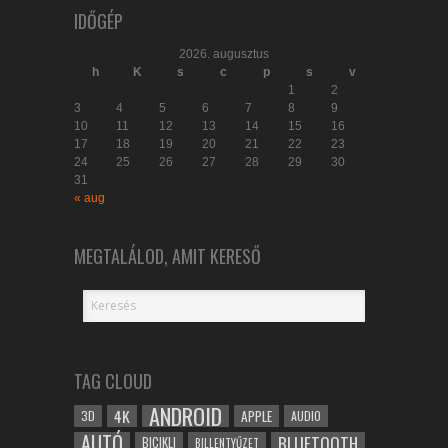
IDŐGÉP
2026. augusztus
h
K
s
c
p
s
v
1
2
3
4
5
6
7
8
9
10
11
12
13
14
15
16
17
18
19
20
21
22
23
24
25
26
27
28
29
30
31
« aug
MEGTALÁLOD, AMIT KERESŐ
TAG CLOUD
ANDROID
4K
APPLE
3D
AUDIO
AUTÓ
BLUETOOTH
BICIKLI
BILLENTYŰZET