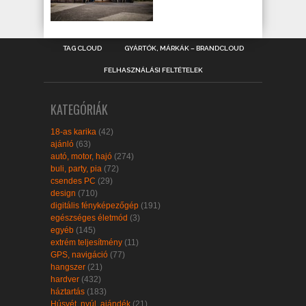
TAG CLOUD
GYÁRTÓK, MÁRKÁK – BRANDCLOUD
FELHASZNÁLÁSI FELTÉTELEK
KATEGÓRIÁK
18-as karika
(42)
ajánló
(63)
autó, motor, hajó
(274)
buli, party, pia
(72)
csendes PC
(29)
design
(710)
digitális fényképezőgép
(191)
egészséges életmód
(3)
egyéb
(145)
extrém teljesítmény
(11)
GPS, navigáció
(77)
hangszer
(21)
hardver
(432)
háztartás
(183)
Húsvét, nyúl, ajándék
(21)