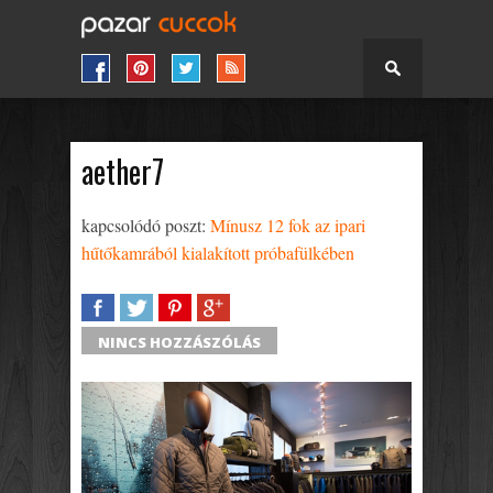
aether7
kapcsolódó poszt:
Mínusz 12 fok az ipari
hűtőkamrából kialakított próbafülkében
SHARE
TWEET
SHARE
SHARE
NINCS HOZZÁSZÓLÁS