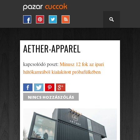
AETHER-APPAREL
kapcsolódó poszt:
Mínusz 12 fok az ipari
hűtőkamrából kialakított próbafülkében
SHARE
TWEET
SHARE
SHARE
NINCS HOZZÁSZÓLÁS