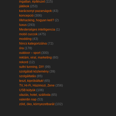
ingatlan, építészet
(115)
játékok
(253)
karácsonyi pazarságok
(43)
koncepció
(306)
lifehacking, hogyan kell?
(2)
luxus
(293)
Mesterséges intelligencia
(1)
mobil cuccok
(475)
modding
(43)
Nincs kategorizálva
(72)
óra
(178)
outdoor – sport
(300)
reklám, viral, marketing
(60)
rekord
(12)
sufni tunning, DIY
(99)
szolgálati közlemény
(39)
szolgáltatás
(85)
teszt, kipróbáltuk!
(65)
TV, Hi-Fi, Házimozi, Zene
(356)
USB kütyük
(106)
utazás, hotel, szálloda
(65)
valentin nap
(53)
zöld, öko, környezetbarát
(102)