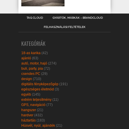
TAG CLOUD
GYÁRTÓK, MÁRKÁK – BRANDCLOUD
FELHASZNÁLÁSI FELTÉTELEK
KATEGÓRIÁK
18-as karika
(42)
ajánló
(63)
autó, motor, hajó
(274)
buli, party, pia
(72)
csendes PC
(29)
design
(710)
digitális fényképezőgép
(191)
egészséges életmód
(3)
egyéb
(145)
extrém teljesítmény
(11)
GPS, navigáció
(77)
hangszer
(21)
hardver
(432)
háztartás
(183)
Húsvét, nyúl, ajándék
(21)