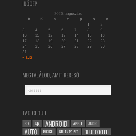
IDŐGÉP
2026. augusztus
h
K
s
c
p
s
v
1
2
3
4
5
6
7
8
9
10
11
12
13
14
15
16
17
18
19
20
21
22
23
24
25
26
27
28
29
30
31
« aug
MEGTALÁLOD, AMIT KERESŐ
TAG CLOUD
ANDROID
4K
APPLE
3D
AUDIO
AUTÓ
BLUETOOTH
BICIKLI
BILLENTYŰZET