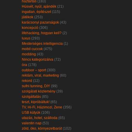
háztartás
(183)
Húsvét, nyúl, ajándék
(21)
ingatlan, építészet
(115)
játékok
(253)
karácsonyi pazarságok
(43)
koncepció
(306)
lifehacking, hogyan kell?
(2)
luxus
(293)
Mesterséges intelligencia
(1)
mobil cuccok
(475)
modding
(43)
Nincs kategorizálva
(72)
óra
(178)
outdoor – sport
(300)
reklám, viral, marketing
(60)
rekord
(12)
sufni tunning, DIY
(99)
szolgálati közlemény
(39)
szolgáltatás
(85)
teszt, kipróbáltuk!
(65)
TV, Hi-Fi, Házimozi, Zene
(356)
USB kütyük
(106)
utazás, hotel, szálloda
(65)
valentin nap
(53)
zöld, öko, környezetbarát
(102)