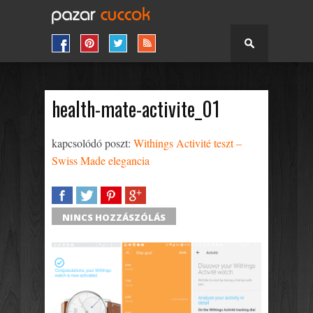
health-mate-activite_01
kapcsolódó poszt:
Withings Activité teszt –
Swiss Made elegancia
SHARE
TWEET
SHARE
SHARE
NINCS HOZZÁSZÓLÁS