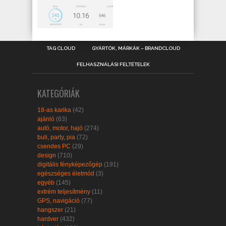
TAG CLOUD
GYÁRTÓK, MÁRKÁK – BRANDCLOUD
FELHASZNÁLÁSI FELTÉTELEK
KATEGÓRIÁK
18-as karika
(42)
ajánló
(63)
autó, motor, hajó
(274)
buli, party, pia
(72)
csendes PC
(29)
design
(710)
digitális fényképezőgép
(191)
egészséges életmód
(3)
egyéb
(145)
extrém teljesítmény
(11)
GPS, navigáció
(77)
hangszer
(21)
hardver
(432)