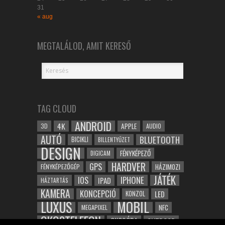
31
« aug
MEGTALÁLOD, AMIT KERESŐ
TAG CLOUD
ANDROID
4K
APPLE
3D
AUDIO
AUTÓ
BLUETOOTH
BICIKLI
BILLENTYŰZET
DESIGN
FÉNYKÉPEZŐ
DIGICAM
HARDVER
GPS
FÉNYKÉPEZŐGÉP
HÁZIMOZI
JÁTÉK
IOS
IPHONE
IPAD
HÁZTARTÁS
KAMERA
KONCEPCIÓ
LED
KONZOL
LUXUS
MOBIL
NFC
MEGAPIXEL
OKOSTELEFON
OKOSÓRA
OUTDOOR