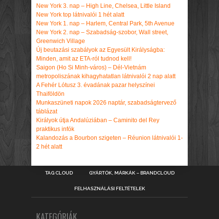
New York 3. nap – High Line, Chelsea, Little Island
New York top látnivalói 1 hét alatt
New York 1. nap – Harlem, Central Park, 5th Avenue
New York 2. nap – Szabadság-szobor, Wall street,
Greenwich Village
Új beutazási szabályok az Egyesült Királyságba:
Minden, amit az ETA-ról tudnod kell!
Saigon (Ho Si Minh-város) – Dél-Vietnám
metropoliszának kihagyhatatlan látnivalói 2 nap alatt
A Fehér Lótusz 3. évadának pazar helyszínei
Thaiföldön
Munkaszüneti napok 2026 naptár, szabadságtervező
táblázat
Királyok útja Andalúziában – Caminito del Rey
praktikus infók
Kalandozás a Bourbon szigeten – Réunion látnivalói 1-
2 hét alatt
TAG CLOUD
GYÁRTÓK, MÁRKÁK – BRANDCLOUD
FELHASZNÁLÁSI FELTÉTELEK
KATEGÓRIÁK