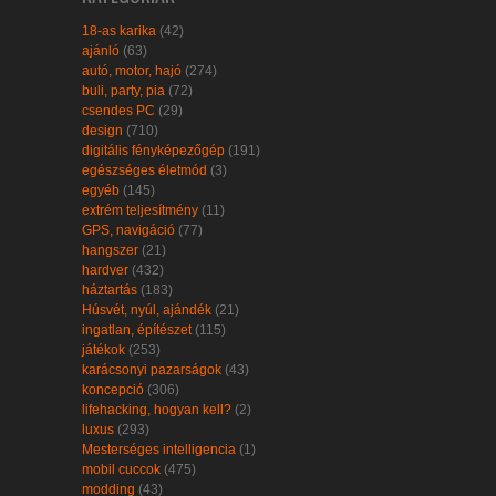
18-as karika
(42)
ajánló
(63)
autó, motor, hajó
(274)
buli, party, pia
(72)
csendes PC
(29)
design
(710)
digitális fényképezőgép
(191)
egészséges életmód
(3)
egyéb
(145)
extrém teljesítmény
(11)
GPS, navigáció
(77)
hangszer
(21)
hardver
(432)
háztartás
(183)
Húsvét, nyúl, ajándék
(21)
ingatlan, építészet
(115)
játékok
(253)
karácsonyi pazarságok
(43)
koncepció
(306)
lifehacking, hogyan kell?
(2)
luxus
(293)
Mesterséges intelligencia
(1)
mobil cuccok
(475)
modding
(43)