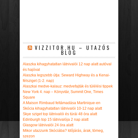
VIZZITOR.HU – UTAZÓS
BLOG
Alaszka kihagyhatatlan látnivalói 12 nap alatt autóval
és hajóval
Alaszka legszebb útja: Seward Highway és a Kenai-
félsziget (1-2. nap)
Alaszkai medve-kalauz: medvefajták és túlélési tippek
New York 4. nap – Könyvtár, Summit One, Times
Square
A Maison Rimbaud feltámadása Martinique-en
Skócia kihagyhatatlan látnivalói 10-12 nap alatt
Skye sziget top látnivalói és túrái 48 óra alatt
Edinburgh top 15 látnivalója 2 nap alatt
Glasgow látnivalói 24 óra alatt
Mikor utazzunk Skóciába? Időjárás, árak, tömeg,
szezon