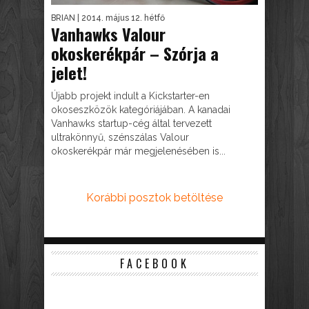
BRIAN
| 2014. május 12. hétfő
Vanhawks Valour
okoskerékpár – Szórja a
jelet!
Újabb projekt indult a Kickstarter-en
okoseszközök kategóriájában. A kanadai
Vanhawks startup-cég által tervezett
ultrakönnyű, szénszálas Valour
okoskerékpár már megjelenésében is...
Korábbi posztok betöltése
FACEBOOK