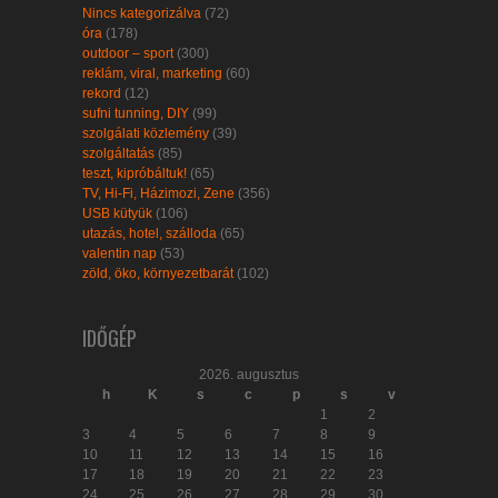
Nincs kategorizálva
(72)
óra
(178)
outdoor – sport
(300)
reklám, viral, marketing
(60)
rekord
(12)
sufni tunning, DIY
(99)
szolgálati közlemény
(39)
szolgáltatás
(85)
teszt, kipróbáltuk!
(65)
TV, Hi-Fi, Házimozi, Zene
(356)
USB kütyük
(106)
utazás, hotel, szálloda
(65)
valentin nap
(53)
zöld, öko, környezetbarát
(102)
IDŐGÉP
2026. augusztus
h
K
s
c
p
s
v
1
2
3
4
5
6
7
8
9
10
11
12
13
14
15
16
17
18
19
20
21
22
23
24
25
26
27
28
29
30