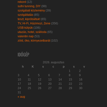
rekord
(12)
sufni tunning, DIY
(99)
szolgálati közlemény
(39)
szolgáltatás
(85)
teszt, kipróbáltuk!
(65)
TV, Hi-Fi, Házimozi, Zene
(356)
USB kütyük
(106)
utazás, hotel, szálloda
(65)
valentin nap
(53)
zöld, öko, környezetbarát
(102)
IDŐGÉP
2026. augusztus
h
K
s
c
p
s
v
1
2
3
4
5
6
7
8
9
10
11
12
13
14
15
16
17
18
19
20
21
22
23
24
25
26
27
28
29
30
31
« aug