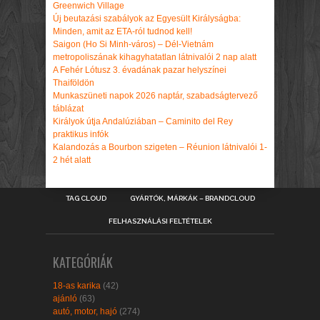
Greenwich Village
Új beutazási szabályok az Egyesült Királyságba:
Minden, amit az ETA-ról tudnod kell!
Saigon (Ho Si Minh-város) – Dél-Vietnám
metropoliszának kihagyhatatlan látnivalói 2 nap alatt
A Fehér Lótusz 3. évadának pazar helyszínei
Thaiföldön
Munkaszüneti napok 2026 naptár, szabadságtervező
táblázat
Királyok útja Andalúziában – Caminito del Rey
praktikus infók
Kalandozás a Bourbon szigeten – Réunion látnivalói 1-
2 hét alatt
TAG CLOUD
GYÁRTÓK, MÁRKÁK – BRANDCLOUD
FELHASZNÁLÁSI FELTÉTELEK
KATEGÓRIÁK
18-as karika
(42)
ajánló
(63)
autó, motor, hajó
(274)