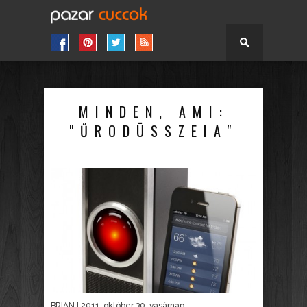
MINDEN, AMI:
"ŰRODÜSSZEIA"
BRIAN
| 2011. október 30. vasárnap