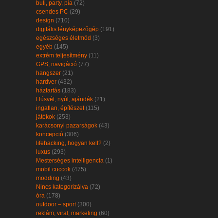
buli, party, pia
(72)
csendes PC
(29)
design
(710)
digitális fényképezőgép
(191)
egészséges életmód
(3)
egyéb
(145)
extrém teljesítmény
(11)
GPS, navigáció
(77)
hangszer
(21)
hardver
(432)
háztartás
(183)
Húsvét, nyúl, ajándék
(21)
ingatlan, építészet
(115)
játékok
(253)
karácsonyi pazarságok
(43)
koncepció
(306)
lifehacking, hogyan kell?
(2)
luxus
(293)
Mesterséges intelligencia
(1)
mobil cuccok
(475)
modding
(43)
Nincs kategorizálva
(72)
óra
(178)
outdoor – sport
(300)
reklám, viral, marketing
(60)