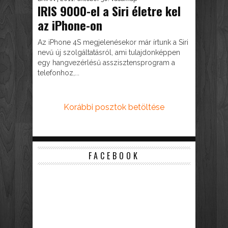
IRIS 9000-el a Siri életre kel
az iPhone-on
Az iPhone 4S megjelenésekor már írtunk a Siri
nevű új szolgáltatásról, ami tulajdonképpen
egy hangvezérlésű asszisztensprogram a
telefonhoz,...
Korábbi posztok betöltése
FACEBOOK