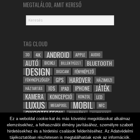
MEGTALÁLOD, AMIT KERESŐ
TAG CLOUD
ANDROID
4K
APPLE
3D
AUDIO
AUTÓ
BLUETOOTH
BICIKLI
BILLENTYŰZET
DESIGN
FÉNYKÉPEZŐ
DIGICAM
HARDVER
GPS
FÉNYKÉPEZŐGÉP
HÁZIMOZI
JÁTÉK
IOS
IPHONE
IPAD
HÁZTARTÁS
KAMERA
KONCEPCIÓ
LED
KONZOL
LUXUS
MOBIL
NFC
MEGAPIXEL
OKOSTELEFON
OKOSÓRA
OUTDOOR
Ez a weboldal cookie-kat és más követési megoldásokat alkalmaz
TABLET
SAMSUNG
SPORT
ROBOT
elemzésekhez, a felhasználói élmény javításához, személyre szabott
WIFI
TESZT
VIDEÓ
VÍZÁLLÓ
ZENE
ZÖLD
hirdetésekhez és a hirdetési csalások felderítéséhez. Az Adatvédelmi
ÓRA
ÉRINTŐKÉPERNYŐ
tájékoztatóban részletesen is megtalálhatóak ezek az információk.
ÉPÍTÉSZET