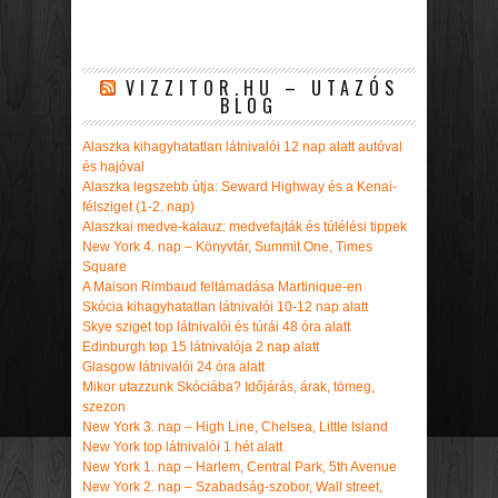
VIZZITOR.HU – UTAZÓS
BLOG
Alaszka kihagyhatatlan látnivalói 12 nap alatt autóval
és hajóval
Alaszka legszebb útja: Seward Highway és a Kenai-
félsziget (1-2. nap)
Alaszkai medve-kalauz: medvefajták és túlélési tippek
New York 4. nap – Könyvtár, Summit One, Times
Square
A Maison Rimbaud feltámadása Martinique-en
Skócia kihagyhatatlan látnivalói 10-12 nap alatt
Skye sziget top látnivalói és túrái 48 óra alatt
Edinburgh top 15 látnivalója 2 nap alatt
Glasgow látnivalói 24 óra alatt
Mikor utazzunk Skóciába? Időjárás, árak, tömeg,
szezon
New York 3. nap – High Line, Chelsea, Little Island
New York top látnivalói 1 hét alatt
New York 1. nap – Harlem, Central Park, 5th Avenue
New York 2. nap – Szabadság-szobor, Wall street,