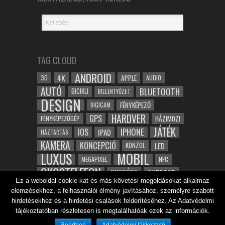
TAG CLOUD
ANDROID
4K
APPLE
3D
AUDIO
AUTÓ
BLUETOOTH
BICIKLI
BILLENTYŰZET
DESIGN
FÉNYKÉPEZŐ
DIGICAM
HARDVER
GPS
FÉNYKÉPEZŐGÉP
HÁZIMOZI
JÁTÉK
IOS
IPHONE
IPAD
HÁZTARTÁS
KAMERA
KONCEPCIÓ
LED
KONZOL
LUXUS
MOBIL
NFC
MEGAPIXEL
OKOSTELEFON
OKOSÓRA
OUTDOOR
Ez a weboldal cookie-kat és más követési megoldásokat alkalmaz
TABLET
SAMSUNG
SPORT
ROBOT
elemzésekhez, a felhasználói élmény javításához, személyre szabott
WIFI
TESZT
VIDEÓ
VÍZÁLLÓ
ZENE
ZÖLD
hirdetésekhez és a hirdetési csalások felderítéséhez. Az Adatvédelmi
ÓRA
ÉRINTŐKÉPERNYŐ
tájékoztatóban részletesen is megtalálhatóak ezek az információk.
ÉPÍTÉSZET