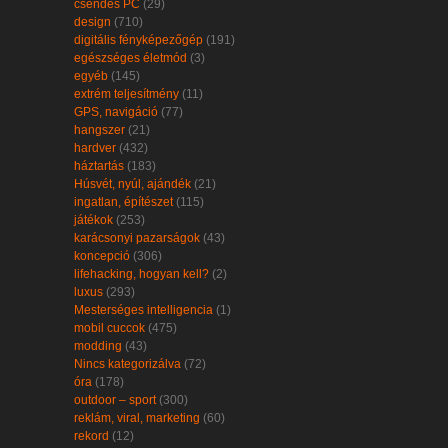
csendes PC
(29)
design
(710)
digitális fényképezőgép
(191)
egészséges életmód
(3)
egyéb
(145)
extrém teljesítmény
(11)
GPS, navigáció
(77)
hangszer
(21)
hardver
(432)
háztartás
(183)
Húsvét, nyúl, ajándék
(21)
ingatlan, építészet
(115)
játékok
(253)
karácsonyi pazarságok
(43)
koncepció
(306)
lifehacking, hogyan kell?
(2)
luxus
(293)
Mesterséges intelligencia
(1)
mobil cuccok
(475)
modding
(43)
Nincs kategorizálva
(72)
óra
(178)
outdoor – sport
(300)
reklám, viral, marketing
(60)
rekord
(12)