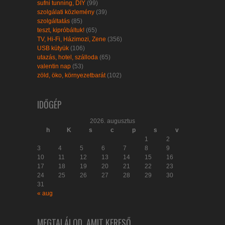
sufni tunning, DIY
(99)
szolgálati közlemény
(39)
szolgáltatás
(85)
teszt, kipróbáltuk!
(65)
TV, Hi-Fi, Házimozi, Zene
(356)
USB kütyük
(106)
utazás, hotel, szálloda
(65)
valentin nap
(53)
zöld, öko, környezetbarát
(102)
IDŐGÉP
2026. augusztus
h
K
s
c
p
s
v
1
2
3
4
5
6
7
8
9
10
11
12
13
14
15
16
17
18
19
20
21
22
23
24
25
26
27
28
29
30
31
« aug
MEGTALÁLOD, AMIT KERESŐ