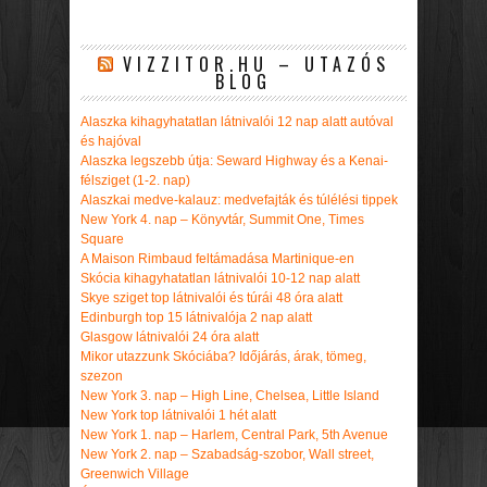
VIZZITOR.HU – UTAZÓS
BLOG
Alaszka kihagyhatatlan látnivalói 12 nap alatt autóval
és hajóval
Alaszka legszebb útja: Seward Highway és a Kenai-
félsziget (1-2. nap)
Alaszkai medve-kalauz: medvefajták és túlélési tippek
New York 4. nap – Könyvtár, Summit One, Times
Square
A Maison Rimbaud feltámadása Martinique-en
Skócia kihagyhatatlan látnivalói 10-12 nap alatt
Skye sziget top látnivalói és túrái 48 óra alatt
Edinburgh top 15 látnivalója 2 nap alatt
Glasgow látnivalói 24 óra alatt
Mikor utazzunk Skóciába? Időjárás, árak, tömeg,
szezon
New York 3. nap – High Line, Chelsea, Little Island
New York top látnivalói 1 hét alatt
New York 1. nap – Harlem, Central Park, 5th Avenue
New York 2. nap – Szabadság-szobor, Wall street,
Greenwich Village