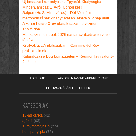
Új beutazási szabályok az Egyesült Királyságba:
Minden, amit az ETA-ról tudnod kell!
Saigon (Ho Si Minh-város) – Dél-Vietnám
metropoliszának kihagyhatatlan látnivalói 2 nap alatt
A Fehér Lótusz 3. évadának pazar helyszínei
Thaiföldön
Munkaszüneti napok 2026 naptár, szabadságtervező
táblázat
Királyok útja Andalúziában – Caminito del Rey
praktikus infók
Kalandozás a Bourbon szigeten – Réunion látnivalói 1-
2 hét alatt
TAG CLOUD
GYÁRTÓK, MÁRKÁK – BRANDCLOUD
FELHASZNÁLÁSI FELTÉTELEK
KATEGÓRIÁK
18-as karika
(42)
ajánló
(63)
autó, motor, hajó
(274)
buli, party, pia
(72)