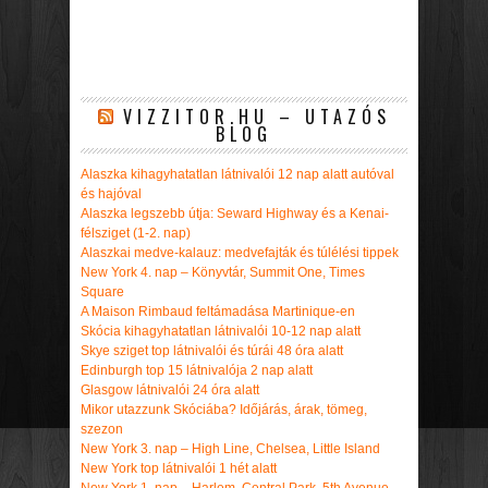
VIZZITOR.HU – UTAZÓS
BLOG
Alaszka kihagyhatatlan látnivalói 12 nap alatt autóval
és hajóval
Alaszka legszebb útja: Seward Highway és a Kenai-
félsziget (1-2. nap)
Alaszkai medve-kalauz: medvefajták és túlélési tippek
New York 4. nap – Könyvtár, Summit One, Times
Square
A Maison Rimbaud feltámadása Martinique-en
Skócia kihagyhatatlan látnivalói 10-12 nap alatt
Skye sziget top látnivalói és túrái 48 óra alatt
Edinburgh top 15 látnivalója 2 nap alatt
Glasgow látnivalói 24 óra alatt
Mikor utazzunk Skóciába? Időjárás, árak, tömeg,
szezon
New York 3. nap – High Line, Chelsea, Little Island
New York top látnivalói 1 hét alatt
New York 1. nap – Harlem, Central Park, 5th Avenue