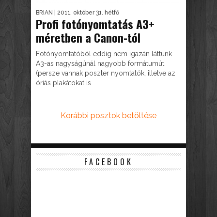
BRIAN
| 2011. október 31. hétfő
Profi fotónyomtatás A3+
méretben a Canon-tól
Fotónyomtatóból eddig nem igazán láttunk
A3-as nagyságúnál nagyobb formátumút
(persze vannak poszter nyomtatók, illetve az
óriás plakátokat is...
Korábbi posztok betöltése
FACEBOOK