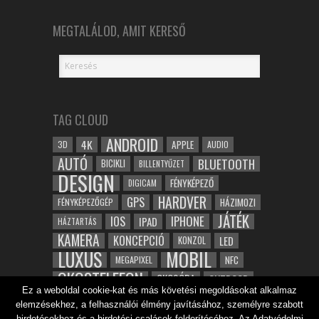
MEGTALÁLOD, AMIT KERESŐ
TAG CLOUD
ANDROID
4K
APPLE
3D
AUDIO
AUTÓ
BLUETOOTH
BICIKLI
BILLENTYŰZET
DESIGN
FÉNYKÉPEZŐ
DIGICAM
HARDVER
GPS
FÉNYKÉPEZŐGÉP
HÁZIMOZI
JÁTÉK
IOS
IPHONE
IPAD
HÁZTARTÁS
KAMERA
KONCEPCIÓ
LED
KONZOL
LUXUS
MOBIL
NFC
MEGAPIXEL
OKOSTELEFON
OKOSÓRA
OUTDOOR
Ez a weboldal cookie-kat és más követési megoldásokat alkalmaz
TABLET
SAMSUNG
SPORT
ROBOT
elemzésekhez, a felhasználói élmény javításához, személyre szabott
WIFI
TESZT
VIDEÓ
VÍZÁLLÓ
ZENE
ZÖLD
hirdetésekhez és a hirdetési csalások felderítéséhez. Az Adatvédelmi