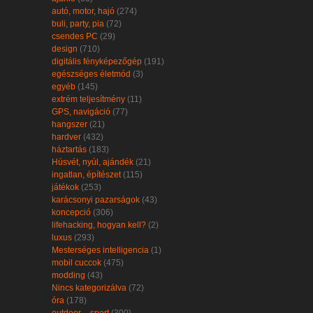
autó, motor, hajó
(274)
buli, party, pia
(72)
csendes PC
(29)
design
(710)
digitális fényképezőgép
(191)
egészséges életmód
(3)
egyéb
(145)
extrém teljesítmény
(11)
GPS, navigáció
(77)
hangszer
(21)
hardver
(432)
háztartás
(183)
Húsvét, nyúl, ajándék
(21)
ingatlan, építészet
(115)
játékok
(253)
karácsonyi pazarságok
(43)
koncepció
(306)
lifehacking, hogyan kell?
(2)
luxus
(293)
Mesterséges intelligencia
(1)
mobil cuccok
(475)
modding
(43)
Nincs kategorizálva
(72)
óra
(178)
outdoor – sport
(300)