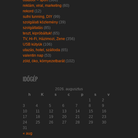
reklám, viral, marketing
(60)
rekord
(12)
sufni tunning, DIY
(99)
szolgálati közlemény
(39)
szolgáltatás
(85)
teszt, kipróbáltuk!
(65)
TV, Hi-Fi, Házimozi, Zene
(356)
USB kütyük
(106)
utazás, hotel, szálloda
(65)
valentin nap
(53)
zöld, öko, környezetbarát
(102)
IDŐGÉP
2026. augusztus
h
K
s
c
p
s
v
1
2
3
4
5
6
7
8
9
10
11
12
13
14
15
16
17
18
19
20
21
22
23
24
25
26
27
28
29
30
31
« aug