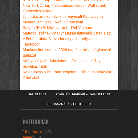
New York 2. nap – Szabadság-szobor, Wall street,
Greenwich Village
Új beutazási szabályok az Egyesült Királyságba:
Minden, amit az ETA-ról tudnod kell!
Saigon (Ho Si Minh-város) – Dél-Vietnám
metropoliszának kihagyhatatlan látnivalói 2 nap alatt
A Fehér Lótusz 3. évadának pazar helyszínei
Thaiföldön
Munkaszüneti napok 2026 naptár, szabadságtervező
táblázat
Királyok útja Andalúziában – Caminito del Rey
praktikus infók
Kalandozás a Bourbon szigeten – Réunion látnivalói 1-
2 hét alatt
TAG CLOUD
GYÁRTÓK, MÁRKÁK – BRANDCLOUD
FELHASZNÁLÁSI FELTÉTELEK
KATEGÓRIÁK
18-as karika
(42)
ajánló
(63)