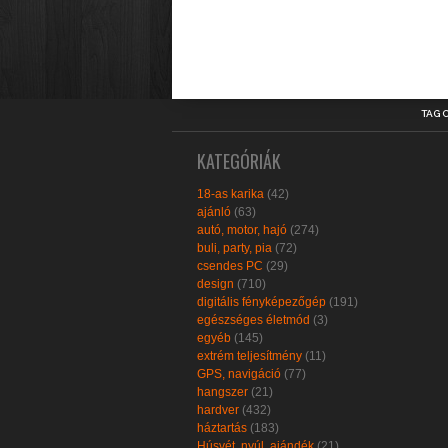
TAG 
KATEGÓRIÁK
18-as karika
(42)
ajánló
(63)
autó, motor, hajó
(274)
buli, party, pia
(72)
csendes PC
(29)
design
(710)
digitális fényképezőgép
(191)
egészséges életmód
(3)
egyéb
(145)
extrém teljesítmény
(11)
GPS, navigáció
(77)
hangszer
(21)
hardver
(432)
háztartás
(183)
Húsvét, nyúl, ajándék
(21)