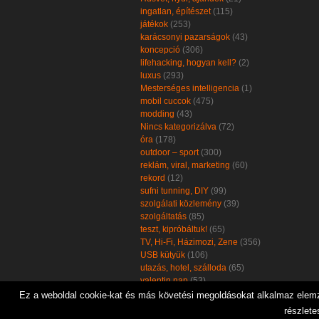
ingatlan, építészet
(115)
játékok
(253)
karácsonyi pazarságok
(43)
koncepció
(306)
lifehacking, hogyan kell?
(2)
luxus
(293)
Mesterséges intelligencia
(1)
mobil cuccok
(475)
modding
(43)
Nincs kategorizálva
(72)
óra
(178)
outdoor – sport
(300)
reklám, viral, marketing
(60)
rekord
(12)
sufni tunning, DIY
(99)
szolgálati közlemény
(39)
szolgáltatás
(85)
teszt, kipróbáltuk!
(65)
TV, Hi-Fi, Házimozi, Zene
(356)
USB kütyük
(106)
utazás, hotel, szálloda
(65)
valentin nap
(53)
zöld, öko, környezetbarát
(102)
Ez a weboldal cookie-kat és más követési megoldásokat alkalmaz elemzé
részlete