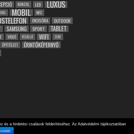
LUXUS
EPCIÓ
LED
KONZOL
MOBIL
NFC
IXEL
OSTELEFON
OKOSÓRA
OUTDOOR
TABLET
SAMSUNG
SPORT
T
WIFI
T
VIDEÓ
VÍZÁLLÓ
ZENE
ÉRINTŐKÉPERNYŐ
ÉPÍTÉSZET
 és a hirdetési csalások felderítéséhez. Az Adatvédelmi tájékoztatóban
koztató