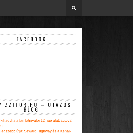
FACEBOOK
VIZZITOR.HU – UTAZÓS
BLOG
kihagyhatatlan látnivalói 12 nap alatt autóval
val
 legszebb útja: Seward Highway és a Kenai-