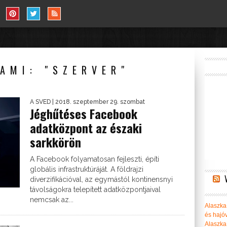
AMI: "SZERVER"
A SVED
| 2018. szeptember 29. szombat
Jéghűtéses Facebook
adatközpont az északi
sarkkörön
A Facebook folyamatosan fejleszti, építi
globális infrastruktúráját. A földrajzi
diverzifikációval, az egymástól kontinensnyi
távolságokra telepített adatközpontjaival
nemcsak az...
Alaszka 
és hajó
Alaszka