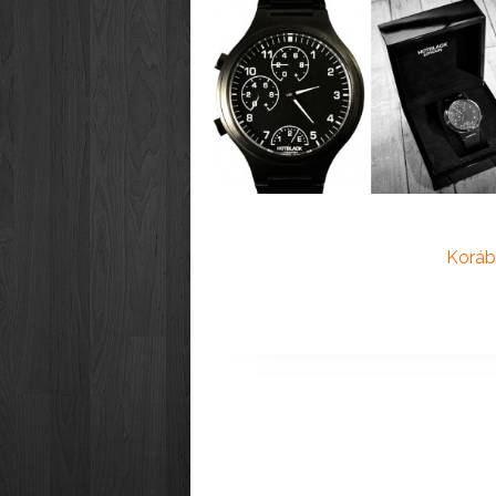
Koráb