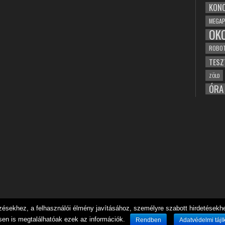
KONC
MEGAP
OK
ROBO
TESZ
ZÖLD
ÓRA
sekhez, a felhasználói élmény javításához, személyre szabott hirdetésekhez
sen is megtalálhatóak ezek az információk.
Rendben
Adatvédelmi tájl