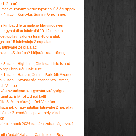
t (1-2. nap)
i medve-kalauz: medvefajták és túlélési tippek
k 4. nap – Könyvtár, Summit One, Times
n Rimbaud feltámadása Martinique-en
ihagyhatatlan látnivalói 10-12 nap alatt
get top látnivalói és túrái 48 óra alatt
h top 15 látnivalója 2 nap alatt
látnivalói 24 óra alatt
tazzunk Skóciába? Időjárás, árak, tömeg,
 3. nap – High Line, Chelsea, Little Island
 top látnivalói 1 hét alatt
k 1. nap – Harlem, Central Park, 5th Avenue
k 2. nap – Szabadság-szobor, Wall street,
ch Village
azási szabályok az Egyesült Királyságba:
amit az ETA-ról tudnod kell!
(Ho Si Minh-város) – Dél-Vietnám
iszának kihagyhatatlan látnivalói 2 nap alatt
 Lótusz 3. évadának pazar helyszínei
dön
üneti napok 2026 naptár, szabadságtervező
k útja Andalúziában – Caminito del Rey