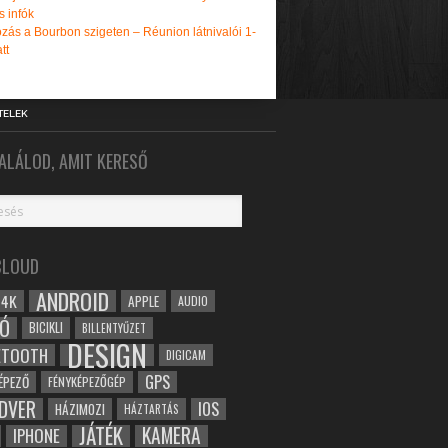
s infók
zás a Bourbon szigeten – Réunion látnivalói 1-
tt
TELEK
ALÁLOD, AMIT KERESŐ
CLOUD
ANDROID
4K
APPLE
AUDIO
Ó
BICIKLI
BILLENTYŰZET
DESIGN
ETOOTH
DIGICAM
GPS
ÉPEZŐ
FÉNYKÉPEZŐGÉP
DVER
IOS
HÁZIMOZI
HÁZTARTÁS
JÁTÉK
KAMERA
IPHONE