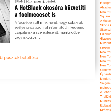
BRIAN
| 2014. július 4. péntek
félszige
A HotBlack okosóra közvetíti
Alaszka
a focimeccset is
New Yor
Square
A Maiso
A focivébé alatt is felmerül, hogy sokaknak
Skócia k
esélye sincs azonnal informálódni kedvenc
Skye szi
csapatának a szerepléséről, munkaidőben
Edinburg
vagy iskolában...
Glasgow 
Mikor u
szezon
New York
New York
bi posztok betöltése
New Yor
New Yor
Greenwi
Új beut
Minden, 
Saigon 
metropol
A Fehér
Thaiföl
Munkasz
táblázat
Királyo