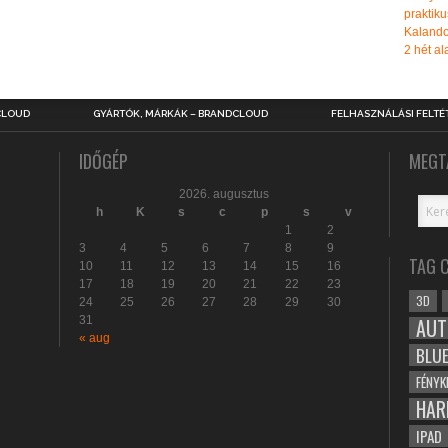
praktiku
Kalando
2 hét ala
CLOUD
GYÁRTÓK, MÁRKÁK – BRANDCLOUD
FELHASZNÁLÁSI FELTÉ
IDŐGÉP
MEGT
2026. augusztus
h
K
s
c
p
s
v
1
2
3
4
5
6
7
8
9
TAG 
10
11
12
13
14
15
16
17
18
19
20
21
22
23
3D
24
25
26
27
28
29
30
31
AUT
« aug
BLU
FÉNYK
HAR
IPAD