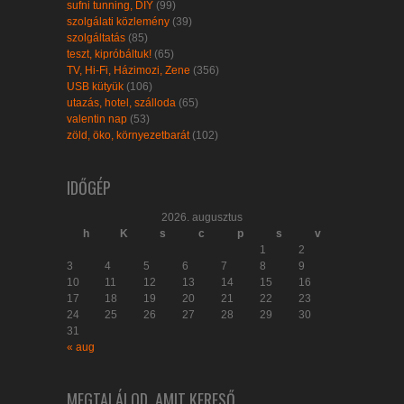
sufni tunning, DIY
(99)
szolgálati közlemény
(39)
szolgáltatás
(85)
teszt, kipróbáltuk!
(65)
TV, Hi-Fi, Házimozi, Zene
(356)
USB kütyük
(106)
utazás, hotel, szálloda
(65)
valentin nap
(53)
zöld, öko, környezetbarát
(102)
IDŐGÉP
2026. augusztus
h
K
s
c
p
s
v
1
2
3
4
5
6
7
8
9
10
11
12
13
14
15
16
17
18
19
20
21
22
23
24
25
26
27
28
29
30
31
« aug
MEGTALÁLOD, AMIT KERESŐ