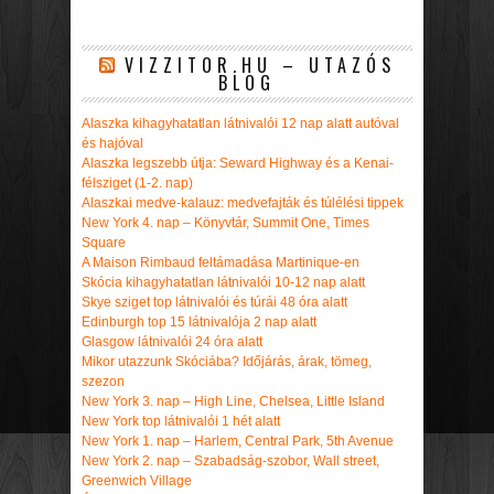
VIZZITOR.HU – UTAZÓS
BLOG
Alaszka kihagyhatatlan látnivalói 12 nap alatt autóval
és hajóval
Alaszka legszebb útja: Seward Highway és a Kenai-
félsziget (1-2. nap)
Alaszkai medve-kalauz: medvefajták és túlélési tippek
New York 4. nap – Könyvtár, Summit One, Times
Square
A Maison Rimbaud feltámadása Martinique-en
Skócia kihagyhatatlan látnivalói 10-12 nap alatt
Skye sziget top látnivalói és túrái 48 óra alatt
Edinburgh top 15 látnivalója 2 nap alatt
Glasgow látnivalói 24 óra alatt
Mikor utazzunk Skóciába? Időjárás, árak, tömeg,
szezon
New York 3. nap – High Line, Chelsea, Little Island
New York top látnivalói 1 hét alatt
New York 1. nap – Harlem, Central Park, 5th Avenue
New York 2. nap – Szabadság-szobor, Wall street,
Greenwich Village