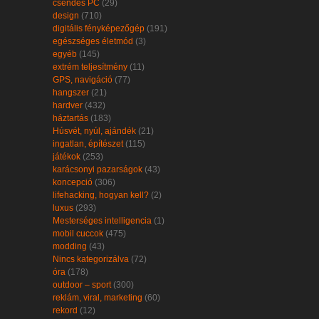
csendes PC
(29)
design
(710)
digitális fényképezőgép
(191)
egészséges életmód
(3)
egyéb
(145)
extrém teljesítmény
(11)
GPS, navigáció
(77)
hangszer
(21)
hardver
(432)
háztartás
(183)
Húsvét, nyúl, ajándék
(21)
ingatlan, építészet
(115)
játékok
(253)
karácsonyi pazarságok
(43)
koncepció
(306)
lifehacking, hogyan kell?
(2)
luxus
(293)
Mesterséges intelligencia
(1)
mobil cuccok
(475)
modding
(43)
Nincs kategorizálva
(72)
óra
(178)
outdoor – sport
(300)
reklám, viral, marketing
(60)
rekord
(12)