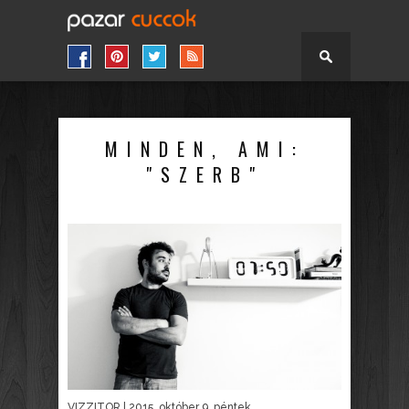
MINDEN, AMI:
"SZERB"
VIZZITOR
| 2015. október 9. péntek