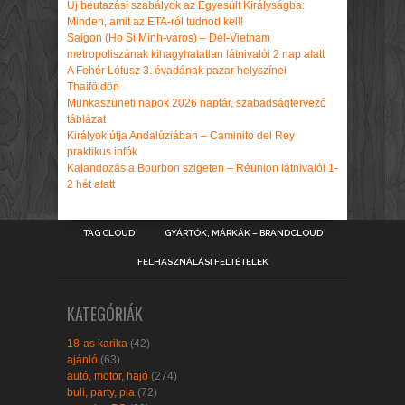
Új beutazási szabályok az Egyesült Királyságba:
Minden, amit az ETA-ról tudnod kell!
Saigon (Ho Si Minh-város) – Dél-Vietnám
metropoliszának kihagyhatatlan látnivalói 2 nap alatt
A Fehér Lótusz 3. évadának pazar helyszínei
Thaiföldön
Munkaszüneti napok 2026 naptár, szabadságtervező
táblázat
Királyok útja Andalúziában – Caminito del Rey
praktikus infók
Kalandozás a Bourbon szigeten – Réunion látnivalói 1-
2 hét alatt
TAG CLOUD
GYÁRTÓK, MÁRKÁK – BRANDCLOUD
FELHASZNÁLÁSI FELTÉTELEK
KATEGÓRIÁK
18-as karika
(42)
ajánló
(63)
autó, motor, hajó
(274)
buli, party, pia
(72)