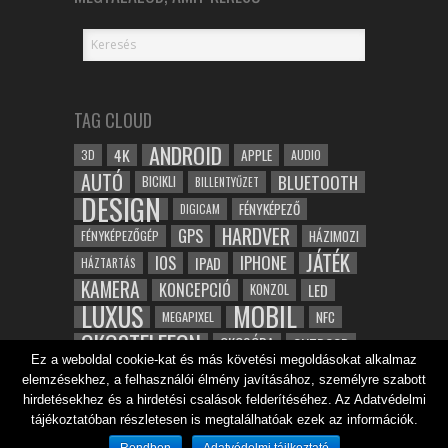
TAG CLOUD
ANDROID
4K
APPLE
3D
AUDIO
AUTÓ
BLUETOOTH
BICIKLI
BILLENTYŰZET
DESIGN
FÉNYKÉPEZŐ
DIGICAM
HARDVER
GPS
FÉNYKÉPEZŐGÉP
HÁZIMOZI
JÁTÉK
IOS
IPHONE
IPAD
HÁZTARTÁS
KAMERA
KONCEPCIÓ
LED
KONZOL
LUXUS
MOBIL
NFC
MEGAPIXEL
OKOSTELEFON
OKOSÓRA
OUTDOOR
Ez a weboldal cookie-kat és más követési megoldásokat alkalmaz
TABLET
SAMSUNG
SPORT
ROBOT
elemzésekhez, a felhasználói élmény javításához, személyre szabott
WIFI
TESZT
VIDEÓ
VÍZÁLLÓ
ZENE
ZÖLD
hirdetésekhez és a hirdetési csalások felderítéséhez. Az Adatvédelmi
ÓRA
ÉRINTŐKÉPERNYŐ
tájékoztatóban részletesen is megtalálhatóak ezek az információk.
ÉPÍTÉSZET