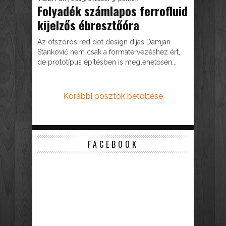
Folyadék számlapos ferrofluid
kijelzős ébresztőóra
Az ötszörös red dot design díjas Damjan
Stanković nem csak a formatervezéshez ért,
de prototípus építésben is meglehetősen...
Korábbi posztok betöltése
FACEBOOK