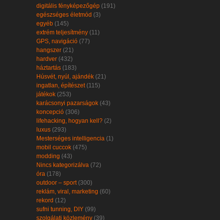
digitális fényképezőgép
(191)
egészséges életmód
(3)
egyéb
(145)
extrém teljesítmény
(11)
GPS, navigáció
(77)
hangszer
(21)
hardver
(432)
háztartás
(183)
Húsvét, nyúl, ajándék
(21)
ingatlan, építészet
(115)
játékok
(253)
karácsonyi pazarságok
(43)
koncepció
(306)
lifehacking, hogyan kell?
(2)
luxus
(293)
Mesterséges intelligencia
(1)
mobil cuccok
(475)
modding
(43)
Nincs kategorizálva
(72)
óra
(178)
outdoor – sport
(300)
reklám, viral, marketing
(60)
rekord
(12)
sufni tunning, DIY
(99)
szolgálati közlemény
(39)