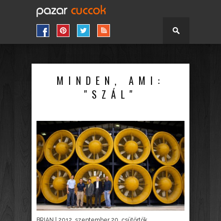
MINDEN, AMI:
"SZÁL"
BRIAN
| 2012. szeptember 20. csütörtök