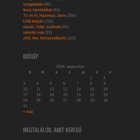
szolgáltatás
(85)
teszt, kipróbáltuk!
(65)
TV, Hi-Fi, Házimozi, Zene
(356)
USB kütyük
(106)
utazás, hotel, szálloda
(65)
valentin nap
(53)
zöld, öko, környezetbarát
(102)
IDŐGÉP
2026. augusztus
h
K
s
c
p
s
v
1
2
3
4
5
6
7
8
9
10
11
12
13
14
15
16
17
18
19
20
21
22
23
24
25
26
27
28
29
30
31
« aug
MEGTALÁLOD, AMIT KERESŐ