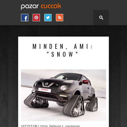
MINDEN, AMI:
"SNOW"
VIZZITOR
| 2015. február 1. vasárnap