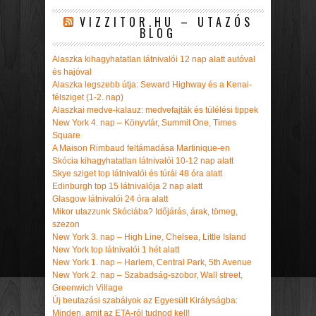
VIZZITOR.HU – UTAZÓS
BLOG
Alaszka kihagyhatatlan látnivalói 12 nap alatt autóval
és hajóval
Alaszka legszebb útja: Seward Highway és a Kenai-
félsziget (1-2. nap)
Alaszkai medve-kalauz: medvefajták és túlélési tippek
New York 4. nap – Könyvtár, Summit One, Times
Square
A Maison Rimbaud feltámadása Martinique-en
Skócia kihagyhatatlan látnivalói 10-12 nap alatt
Skye sziget top látnivalói és túrái 48 óra alatt
Edinburgh top 15 látnivalója 2 nap alatt
Glasgow látnivalói 24 óra alatt
Mikor utazzunk Skóciába? Időjárás, árak, tömeg,
szezon
New York 3. nap – High Line, Chelsea, Little Island
New York top látnivalói 1 hét alatt
New York 1. nap – Harlem, Central Park, 5th Avenue
New York 2. nap – Szabadság-szobor, Wall street,
Greenwich Village
Új beutazási szabályok az Egyesült Királyságba:
Minden, amit az ETA-ról tudnod kell!