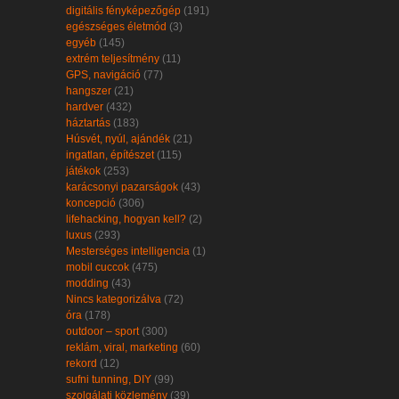
digitális fényképezőgép
(191)
egészséges életmód
(3)
egyéb
(145)
extrém teljesítmény
(11)
GPS, navigáció
(77)
hangszer
(21)
hardver
(432)
háztartás
(183)
Húsvét, nyúl, ajándék
(21)
ingatlan, építészet
(115)
játékok
(253)
karácsonyi pazarságok
(43)
koncepció
(306)
lifehacking, hogyan kell?
(2)
luxus
(293)
Mesterséges intelligencia
(1)
mobil cuccok
(475)
modding
(43)
Nincs kategorizálva
(72)
óra
(178)
outdoor – sport
(300)
reklám, viral, marketing
(60)
rekord
(12)
sufni tunning, DIY
(99)
szolgálati közlemény
(39)