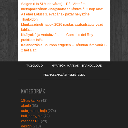
Saigon (Ho Si Minh-város) – Dél-Vietnám
metropoliszának kihagyhatatlan látnivalói 2 nap alatt
A Fehér Lótusz 3. évadának pazar helyszínei
Thaiföldön
Munkaszüneti napok 2026 naptár, szabadságtervező
táblázat
Királyok útja Andalúziában – Caminito del Rey
praktikus infók
Kalandozás a Bourbon szigeten – Réunion látnivalói 1-
2 hét alatt
TAG CLOUD
GYÁRTÓK, MÁRKÁK – BRANDCLOUD
FELHASZNÁLÁSI FELTÉTELEK
KATEGÓRIÁK
18-as karika
(42)
ajánló
(63)
autó, motor, hajó
(274)
buli, party, pia
(72)
csendes PC
(29)
design
(710)