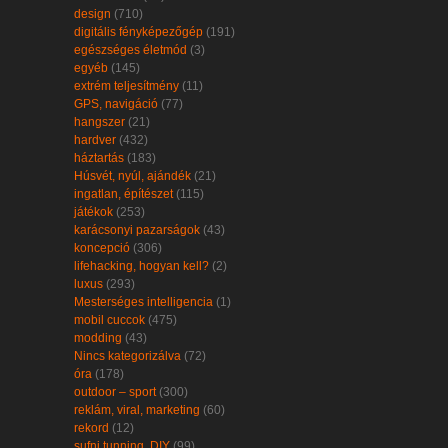
design
(710)
digitális fényképezőgép
(191)
egészséges életmód
(3)
egyéb
(145)
extrém teljesítmény
(11)
GPS, navigáció
(77)
hangszer
(21)
hardver
(432)
háztartás
(183)
Húsvét, nyúl, ajándék
(21)
ingatlan, építészet
(115)
játékok
(253)
karácsonyi pazarságok
(43)
koncepció
(306)
lifehacking, hogyan kell?
(2)
luxus
(293)
Mesterséges intelligencia
(1)
mobil cuccok
(475)
modding
(43)
Nincs kategorizálva
(72)
óra
(178)
outdoor – sport
(300)
reklám, viral, marketing
(60)
rekord
(12)
sufni tunning, DIY
(99)