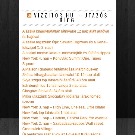
VIZZITOR.HU – UTAZÓS
BLOG
Alaszka kihagyhatatlan látnivalói 12 nap alatt autóval
és hajóval
Alaszka legszebb útja: Seward Highway és a Kenai-
félsziget (1-2. nap)
Alaszkai medve-kalauz: medvefajták és túlélési tippek
New York 4. nap – Könyvtár, Summit One, Times
Square
A Maison Rimbaud feltámadása Martinique-en
Skócia kihagyhatatlan látnivalói 10-12 nap alatt
Skye sziget top látnivalói és túrái 48 óra alatt
Edinburgh top 15 látnivalója 2 nap alatt
Glasgow látnivalói 24 óra alatt
Mikor utazzunk Skóciába? Időjárás, árak, tömeg,
szezon
New York 3. nap – High Line, Chelsea, Little Island
New York top látnivalói 1 hét alatt
New York 1. nap – Harlem, Central Park, 5th Avenue
New York 2. nap – Szabadság-szobor, Wall street,
Greenwich Village
Új beutazási szabályok az Egyesült Királyságba: