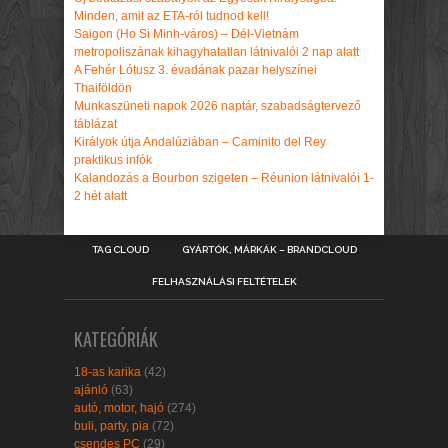
Minden, amit az ETA-ról tudnod kell!
Saigon (Ho Si Minh-város) – Dél-Vietnám
metropoliszának kihagyhatatlan látnivalói 2 nap alatt
A Fehér Lótusz 3. évadának pazar helyszínei
Thaiföldön
Munkaszüneti napok 2026 naptár, szabadságtervező
táblázat
Királyok útja Andalúziában – Caminito del Rey
praktikus infók
Kalandozás a Bourbon szigeten – Réunion látnivalói 1-
2 hét alatt
TAG CLOUD
GYÁRTÓK, MÁRKÁK – BRANDCLOUD
FELHASZNÁLÁSI FELTÉTELEK
KATEGÓRIÁK
18-as karika
(42)
ajánló
(63)
autó, motor, hajó
(274)
buli, party, pia
(72)
csendes PC
(29)