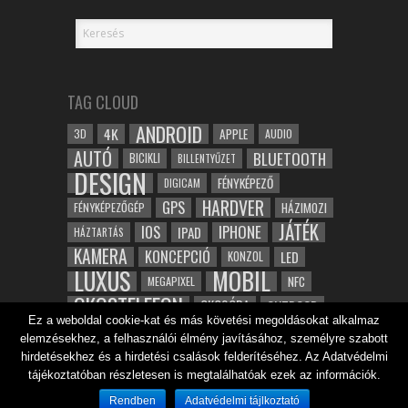
TAG CLOUD
ANDROID
4K
APPLE
3D
AUDIO
AUTÓ
BLUETOOTH
BICIKLI
BILLENTYŰZET
DESIGN
FÉNYKÉPEZŐ
DIGICAM
HARDVER
GPS
FÉNYKÉPEZŐGÉP
HÁZIMOZI
JÁTÉK
IOS
IPHONE
IPAD
HÁZTARTÁS
KAMERA
KONCEPCIÓ
LED
KONZOL
LUXUS
MOBIL
NFC
MEGAPIXEL
OKOSTELEFON
OKOSÓRA
OUTDOOR
Ez a weboldal cookie-kat és más követési megoldásokat alkalmaz
TABLET
SAMSUNG
SPORT
ROBOT
elemzésekhez, a felhasználói élmény javításához, személyre szabott
WIFI
TESZT
VIDEÓ
VÍZÁLLÓ
ZENE
ZÖLD
hirdetésekhez és a hirdetési csalások felderítéséhez. Az Adatvédelmi
ÓRA
ÉRINTŐKÉPERNYŐ
tájékoztatóban részletesen is megtalálhatóak ezek az információk.
ÉPÍTÉSZET
Rendben
Adatvédelmi tájlkoztató