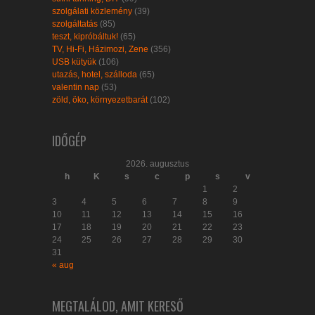
szolgálati közlemény
(39)
szolgáltatás
(85)
teszt, kipróbáltuk!
(65)
TV, Hi-Fi, Házimozi, Zene
(356)
USB kütyük
(106)
utazás, hotel, szálloda
(65)
valentin nap
(53)
zöld, öko, környezetbarát
(102)
IDŐGÉP
2026. augusztus
h
K
s
c
p
s
v
1
2
3
4
5
6
7
8
9
10
11
12
13
14
15
16
17
18
19
20
21
22
23
24
25
26
27
28
29
30
31
« aug
MEGTALÁLOD, AMIT KERESŐ