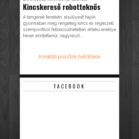
Kincskereső robotteknős
A tengerek fenekén, elsüllyedt hajók
gyomrában még rengeteg kincs és régészeti
szempontból felbecsülhetetlen értékű ereklye
hever érintetlenül, nagyrészt...
Korábbi posztok betöltése
FACEBOOK