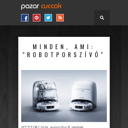
MINDEN, AMI:
"ROBOTPORSZÍVÓ"
VIZZITOR
| 2025. augusztus 8. péntek