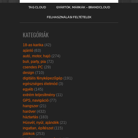
TAG CLOUD
GYÁRTÓK, MÁRKÁK – BRANDCLOUD
FELHASZNÁLÁSI FELTÉTELEK
KATEGÓRIÁK
18-as karika
(42)
ajánló
(63)
autó, motor, hajó
(274)
buli, party, pia
(72)
csendes PC
(29)
design
(710)
digitális fényképezőgép
(191)
egészséges életmód
(3)
egyéb
(145)
extrém teljesítmény
(11)
GPS, navigáció
(77)
hangszer
(21)
hardver
(432)
háztartás
(183)
Húsvét, nyúl, ajándék
(21)
ingatlan, építészet
(115)
játékok
(253)