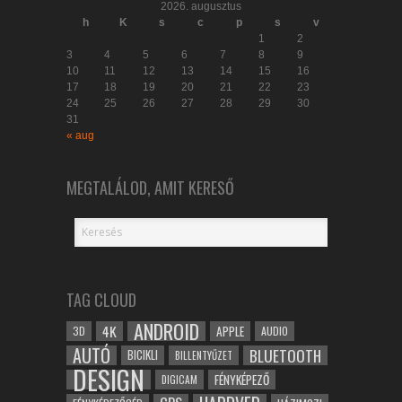
2026. augusztus
h
K
s
c
p
s
v
1
2
3
4
5
6
7
8
9
10
11
12
13
14
15
16
17
18
19
20
21
22
23
24
25
26
27
28
29
30
31
« aug
MEGTALÁLOD, AMIT KERESŐ
TAG CLOUD
ANDROID
4K
APPLE
3D
AUDIO
AUTÓ
BLUETOOTH
BICIKLI
BILLENTYŰZET
DESIGN
FÉNYKÉPEZŐ
DIGICAM