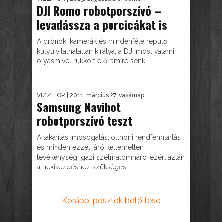
DJI Romo robotporszívó –
levadássza a porcicákat is
A drónok, kamerák és mindenféle repülő
kütyü vitathatatlan királya, a DJI most valami
olyasmivel rukkolt elő, amire senki...
VIZZITOR
| 2011. március 27. vasárnap
Samsung Navibot
robotporszívó teszt
A takarítás, mosogatás, otthoni rendfenntartás
és minden ezzel járó kellemetlen
tevékenység igazi szélmalomharc, ezért aztán
a nekikezdéshez szükséges...
Korábbi posztok betöltése