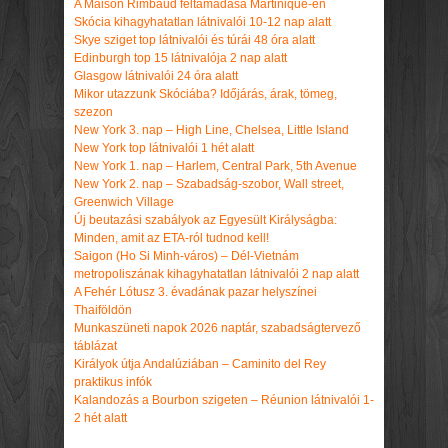
A Maison Rimbaud feltámadása Martinique-en
Skócia kihagyhatatlan látnivalói 10-12 nap alatt
Skye sziget top látnivalói és túrái 48 óra alatt
Edinburgh top 15 látnivalója 2 nap alatt
Glasgow látnivalói 24 óra alatt
Mikor utazzunk Skóciába? Időjárás, árak, tömeg,
szezon
New York 3. nap – High Line, Chelsea, Little Island
New York top látnivalói 1 hét alatt
New York 1. nap – Harlem, Central Park, 5th Avenue
New York 2. nap – Szabadság-szobor, Wall street,
Greenwich Village
Új beutazási szabályok az Egyesült Királyságba:
Minden, amit az ETA-ról tudnod kell!
Saigon (Ho Si Minh-város) – Dél-Vietnám
metropoliszának kihagyhatatlan látnivalói 2 nap alatt
A Fehér Lótusz 3. évadának pazar helyszínei
Thaiföldön
Munkaszüneti napok 2026 naptár, szabadságtervező
táblázat
Királyok útja Andalúziában – Caminito del Rey
praktikus infók
Kalandozás a Bourbon szigeten – Réunion látnivalói 1-
2 hét alatt