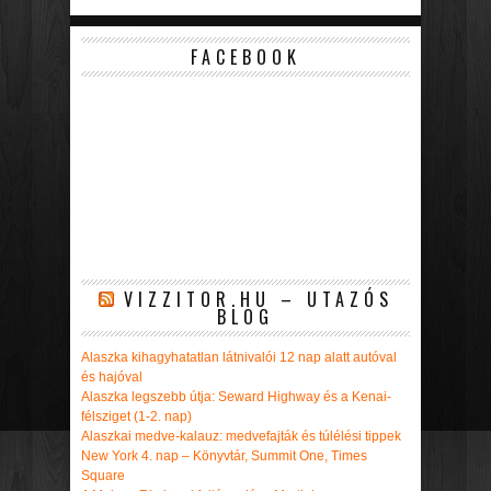
FACEBOOK
VIZZITOR.HU – UTAZÓS
BLOG
Alaszka kihagyhatatlan látnivalói 12 nap alatt autóval
és hajóval
Alaszka legszebb útja: Seward Highway és a Kenai-
félsziget (1-2. nap)
Alaszkai medve-kalauz: medvefajták és túlélési tippek
New York 4. nap – Könyvtár, Summit One, Times
Square