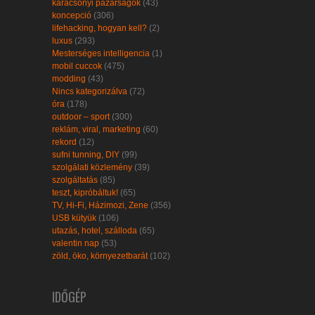
karácsonyi pazarságok
(43)
koncepció
(306)
lifehacking, hogyan kell?
(2)
luxus
(293)
Mesterséges intelligencia
(1)
mobil cuccok
(475)
modding
(43)
Nincs kategorizálva
(72)
óra
(178)
outdoor – sport
(300)
reklám, viral, marketing
(60)
rekord
(12)
sufni tunning, DIY
(99)
szolgálati közlemény
(39)
szolgáltatás
(85)
teszt, kipróbáltuk!
(65)
TV, Hi-Fi, Házimozi, Zene
(356)
USB kütyük
(106)
utazás, hotel, szálloda
(65)
valentin nap
(53)
zöld, öko, környezetbarát
(102)
IDŐGÉP