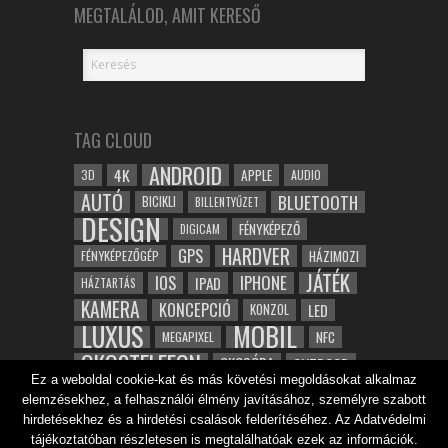
MEGTALÁLOD, AMIT KERESŐ
TAG CLOUD
ANDROID
4K
APPLE
3D
AUDIO
AUTÓ
BLUETOOTH
BICIKLI
BILLENTYŰZET
DESIGN
FÉNYKÉPEZŐ
DIGICAM
HARDVER
GPS
FÉNYKÉPEZŐGÉP
HÁZIMOZI
JÁTÉK
IOS
IPHONE
IPAD
HÁZTARTÁS
KAMERA
KONCEPCIÓ
LED
KONZOL
LUXUS
MOBIL
NFC
MEGAPIXEL
OKOSTELEFON
OKOSÓRA
OUTDOOR
Ez a weboldal cookie-kat és más követési megoldásokat alkalmaz
TABLET
SAMSUNG
SPORT
ROBOT
elemzésekhez, a felhasználói élmény javításához, személyre szabott
WIFI
TESZT
VIDEÓ
VÍZÁLLÓ
ZENE
ZÖLD
hirdetésekhez és a hirdetési csalások felderítéséhez. Az Adatvédelmi
ÓRA
ÉRINTŐKÉPERNYŐ
tájékoztatóban részletesen is megtalálhatóak ezek az információk.
ÉPÍTÉSZET