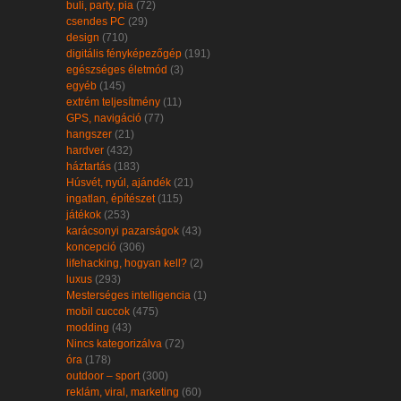
buli, party, pia
(72)
csendes PC
(29)
design
(710)
digitális fényképezőgép
(191)
egészséges életmód
(3)
egyéb
(145)
extrém teljesítmény
(11)
GPS, navigáció
(77)
hangszer
(21)
hardver
(432)
háztartás
(183)
Húsvét, nyúl, ajándék
(21)
ingatlan, építészet
(115)
játékok
(253)
karácsonyi pazarságok
(43)
koncepció
(306)
lifehacking, hogyan kell?
(2)
luxus
(293)
Mesterséges intelligencia
(1)
mobil cuccok
(475)
modding
(43)
Nincs kategorizálva
(72)
óra
(178)
outdoor – sport
(300)
reklám, viral, marketing
(60)