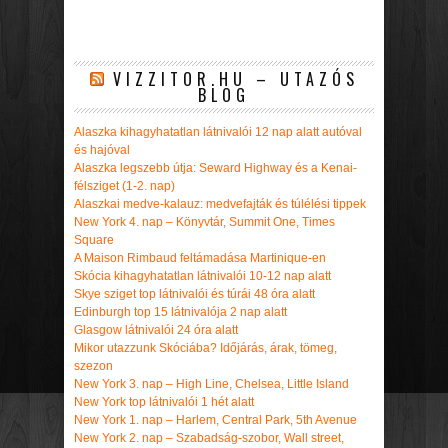
VIZZITOR.HU – UTAZÓS
BLOG
Alaszka kihagyhatatlan látnivalói 12 nap alatt autóval
és hajóval
Alaszka legszebb útja: Seward Highway és a Kenai-
félsziget (1-2. nap)
Alaszkai medve-kalauz: medvefajták és túlélési tippek
New York 4. nap – Könyvtár, Summit One, Times
Square
A Maison Rimbaud feltámadása Martinique-en
Skócia kihagyhatatlan látnivalói 10-12 nap alatt
Skye sziget top látnivalói és túrái 48 óra alatt
Edinburgh top 15 látnivalója 2 nap alatt
Glasgow látnivalói 24 óra alatt
Mikor utazzunk Skóciába? Időjárás, árak, tömeg,
szezon
New York 3. nap – High Line, Chelsea, Little Island
New York top látnivalói 1 hét alatt
New York 1. nap – Harlem, Central Park, 5th Avenue
New York 2. nap – Szabadság-szobor, Wall street,