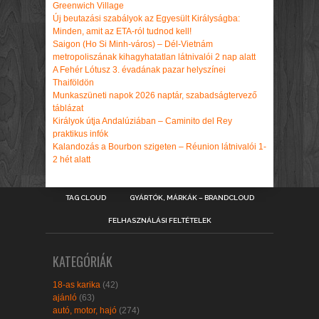
Greenwich Village
Új beutazási szabályok az Egyesült Királyságba:
Minden, amit az ETA-ról tudnod kell!
Saigon (Ho Si Minh-város) – Dél-Vietnám
metropoliszának kihagyhatatlan látnivalói 2 nap alatt
A Fehér Lótusz 3. évadának pazar helyszínei
Thaiföldön
Munkaszüneti napok 2026 naptár, szabadságtervező
táblázat
Királyok útja Andalúziában – Caminito del Rey
praktikus infók
Kalandozás a Bourbon szigeten – Réunion látnivalói 1-
2 hét alatt
TAG CLOUD
GYÁRTÓK, MÁRKÁK – BRANDCLOUD
FELHASZNÁLÁSI FELTÉTELEK
KATEGÓRIÁK
18-as karika
(42)
ajánló
(63)
autó, motor, hajó
(274)