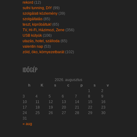
rekord
(12)
sufni tunning, DIY
(99)
szolgálati közlemény
(39)
szolgáltatás
(85)
teszt, kipróbáltuk!
(65)
TV, Hi-Fi, Házimozi, Zene
(356)
USB kütyük
(106)
utazás, hotel, szálloda
(65)
valentin nap
(53)
zöld, öko, környezetbarát
(102)
IDŐGÉP
2026. augusztus
h
K
s
c
p
s
v
1
2
3
4
5
6
7
8
9
10
11
12
13
14
15
16
17
18
19
20
21
22
23
24
25
26
27
28
29
30
31
« aug