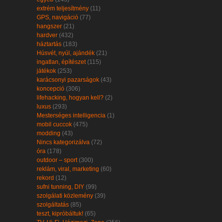
extrém teljesítmény
(11)
GPS, navigáció
(77)
hangszer
(21)
hardver
(432)
háztartás
(183)
Húsvét, nyúl, ajándék
(21)
ingatlan, építészet
(115)
játékok
(253)
karácsonyi pazarságok
(43)
koncepció
(306)
lifehacking, hogyan kell?
(2)
luxus
(293)
Mesterséges intelligencia
(1)
mobil cuccok
(475)
modding
(43)
Nincs kategorizálva
(72)
óra
(178)
outdoor – sport
(300)
reklám, viral, marketing
(60)
rekord
(12)
sufni tunning, DIY
(99)
szolgálati közlemény
(39)
szolgáltatás
(85)
teszt, kipróbáltuk!
(65)