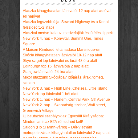
Alaszka kihagyhatatlan látnivalói 12 nap alatt autóval
és hajóval
Alaszka legszebb útja: Seward Highway és a Kenai-
félsziget (1-2. nap)
Alaszkai medve-kalauz: medvefajták és túlélési tippek
New York 4. nap – Könyvtár, Summit One, Times
Square
A Maison Rimbaud feltámadása Martinique-en
Skócia kihagyhatatlan látnivalói 10-12 nap alatt
Skye sziget top látnivalói és túrái 48 óra alatt
Edinburgh top 15 látnivalója 2 nap alatt
Glasgow látnivalói 24 óra alatt
Mikor utazzunk Skóciába? Időjárás, árak, tömeg,
szezon
New York 3. nap – High Line, Chelsea, Little Island
New York top látnivalói 1 hét alatt
New York 1. nap – Harlem, Central Park, 5th Avenue
New York 2. nap – Szabadság-szobor, Wall street,
Greenwich Village
Új beutazási szabályok az Egyesült Királyságba:
Minden, amit az ETA-ról tudnod kell!
Saigon (Ho Si Minh-város) – Dél-Vietnám
metropoliszának kihagyhatatlan látnivalói 2 nap alatt