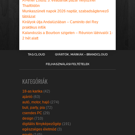
A Fehér Lótusz 3. évadának pazar helyszínei
Thaiföldön
Munkaszüneti napok 2026 naptár, szabadságtervező
táblázat
Királyok útja Andalúziában – Caminito del Rey
praktikus infók
Kalandozás a Bourbon szigeten – Réunion látnivalói 1-
2 hét alatt
TAG CLOUD
GYÁRTÓK, MÁRKÁK – BRANDCLOUD
FELHASZNÁLÁSI FELTÉTELEK
KATEGÓRIÁK
18-as karika
(42)
ajánló
(63)
autó, motor, hajó
(274)
buli, party, pia
(72)
csendes PC
(29)
design
(710)
digitális fényképezőgép
(191)
egészséges életmód
(3)
egyéb
(145)