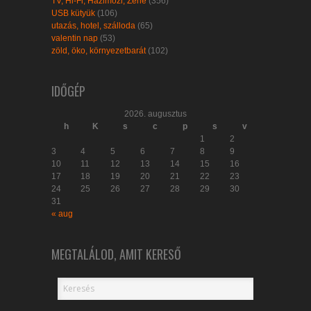
TV, Hi-Fi, Házimozi, Zene
(356)
USB kütyük
(106)
utazás, hotel, szálloda
(65)
valentin nap
(53)
zöld, öko, környezetbarát
(102)
IDŐGÉP
2026. augusztus
h
K
s
c
p
s
v
1
2
3
4
5
6
7
8
9
10
11
12
13
14
15
16
17
18
19
20
21
22
23
24
25
26
27
28
29
30
31
« aug
MEGTALÁLOD, AMIT KERESŐ