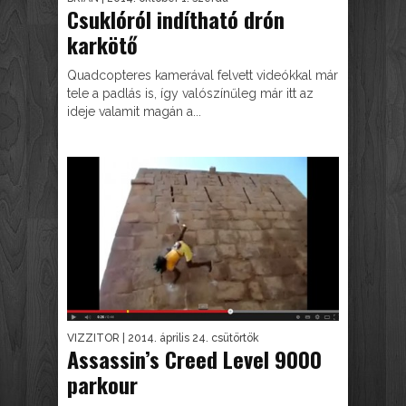
Csuklóról indítható drón
karkötő
Quadcopteres kamerával felvett videókkal már
tele a padlás is, így valószínűleg már itt az
ideje valamit magán a...
VIZZITOR
| 2014. április 24. csütörtök
Assassin’s Creed Level 9000
parkour