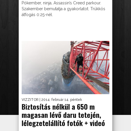
Pókember, ninja, Assassin’s Creed parkour.
Szakember bemutatja a gyakorlatot. Trükkös
átfogás 0:25-nél.
VIZZITOR
| 2014. február 14. péntek
Biztosítás nélkül a 650 m
magasan lévő daru tetején,
lélegzetelállító fotók + videó