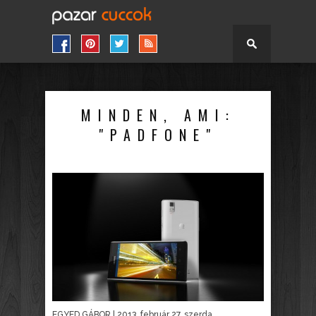
MINDEN, AMI:
"PADFONE"
EGYED GÁBOR
| 2013. február 27. szerda