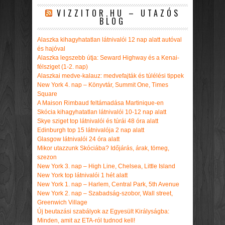
VIZZITOR.HU – UTAZÓS
BLOG
Alaszka kihagyhatatlan látnivalói 12 nap alatt autóval
és hajóval
Alaszka legszebb útja: Seward Highway és a Kenai-
félsziget (1-2. nap)
Alaszkai medve-kalauz: medvefajták és túlélési tippek
New York 4. nap – Könyvtár, Summit One, Times
Square
A Maison Rimbaud feltámadása Martinique-en
Skócia kihagyhatatlan látnivalói 10-12 nap alatt
Skye sziget top látnivalói és túrái 48 óra alatt
Edinburgh top 15 látnivalója 2 nap alatt
Glasgow látnivalói 24 óra alatt
Mikor utazzunk Skóciába? Időjárás, árak, tömeg,
szezon
New York 3. nap – High Line, Chelsea, Little Island
New York top látnivalói 1 hét alatt
New York 1. nap – Harlem, Central Park, 5th Avenue
New York 2. nap – Szabadság-szobor, Wall street,
Greenwich Village
Új beutazási szabályok az Egyesült Királyságba:
Minden, amit az ETA-ról tudnod kell!