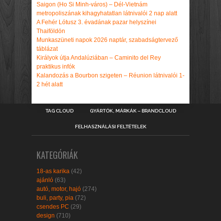
Saigon (Ho Si Minh-város) – Dél-Vietnám
metropoliszának kihagyhatatlan látnivalói 2 nap alatt
A Fehér Lótusz 3. évadának pazar helyszínei
Thaiföldön
Munkaszüneti napok 2026 naptár, szabadságtervező
táblázat
Királyok útja Andalúziában – Caminito del Rey
praktikus infók
Kalandozás a Bourbon szigeten – Réunion látnivalói 1-
2 hét alatt
TAG CLOUD
GYÁRTÓK, MÁRKÁK – BRANDCLOUD
FELHASZNÁLÁSI FELTÉTELEK
KATEGÓRIÁK
18-as karika
(42)
ajánló
(63)
autó, motor, hajó
(274)
buli, party, pia
(72)
csendes PC
(29)
design
(710)