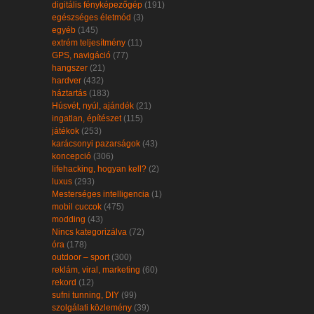
digitális fényképezőgép
(191)
egészséges életmód
(3)
egyéb
(145)
extrém teljesítmény
(11)
GPS, navigáció
(77)
hangszer
(21)
hardver
(432)
háztartás
(183)
Húsvét, nyúl, ajándék
(21)
ingatlan, építészet
(115)
játékok
(253)
karácsonyi pazarságok
(43)
koncepció
(306)
lifehacking, hogyan kell?
(2)
luxus
(293)
Mesterséges intelligencia
(1)
mobil cuccok
(475)
modding
(43)
Nincs kategorizálva
(72)
óra
(178)
outdoor – sport
(300)
reklám, viral, marketing
(60)
rekord
(12)
sufni tunning, DIY
(99)
szolgálati közlemény
(39)