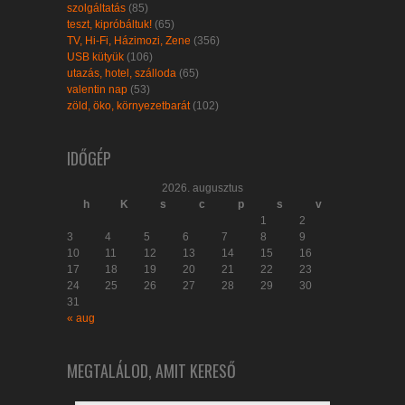
szolgáltatás
(85)
teszt, kipróbáltuk!
(65)
TV, Hi-Fi, Házimozi, Zene
(356)
USB kütyük
(106)
utazás, hotel, szálloda
(65)
valentin nap
(53)
zöld, öko, környezetbarát
(102)
IDŐGÉP
2026. augusztus
h
K
s
c
p
s
v
1
2
3
4
5
6
7
8
9
10
11
12
13
14
15
16
17
18
19
20
21
22
23
24
25
26
27
28
29
30
31
« aug
MEGTALÁLOD, AMIT KERESŐ