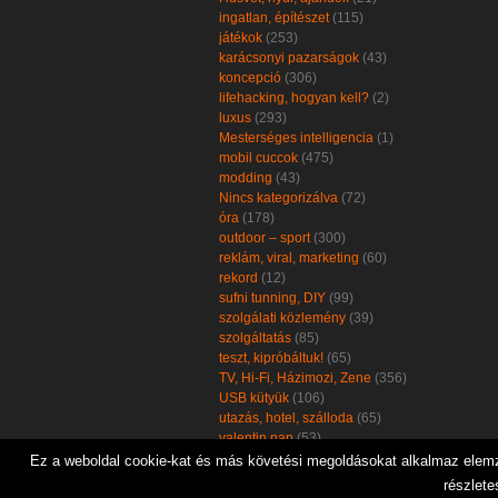
ingatlan, építészet
(115)
játékok
(253)
karácsonyi pazarságok
(43)
koncepció
(306)
lifehacking, hogyan kell?
(2)
luxus
(293)
Mesterséges intelligencia
(1)
mobil cuccok
(475)
modding
(43)
Nincs kategorizálva
(72)
óra
(178)
outdoor – sport
(300)
reklám, viral, marketing
(60)
rekord
(12)
sufni tunning, DIY
(99)
szolgálati közlemény
(39)
szolgáltatás
(85)
teszt, kipróbáltuk!
(65)
TV, Hi-Fi, Házimozi, Zene
(356)
USB kütyük
(106)
utazás, hotel, szálloda
(65)
valentin nap
(53)
zöld, öko, környezetbarát
(102)
Ez a weboldal cookie-kat és más követési megoldásokat alkalmaz elemzé
részlete