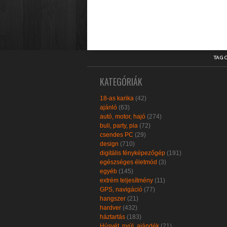
TAG 
KATEGÓRIÁK
18-as karika
(42)
ajánló
(63)
autó, motor, hajó
(274)
buli, party, pia
(72)
csendes PC
(29)
design
(710)
digitális fényképezőgép
(191)
egészséges életmód
(3)
egyéb
(145)
extrém teljesítmény
(11)
GPS, navigáció
(77)
hangszer
(21)
hardver
(432)
háztartás
(183)
Húsvét, nyúl, ajándék
(21)