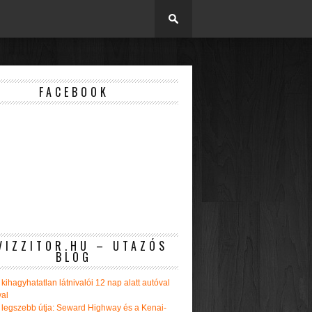
FACEBOOK
VIZZITOR.HU – UTAZÓS
BLOG
kihagyhatatlan látnivalói 12 nap alatt autóval
val
 legszebb útja: Seward Highway és a Kenai-