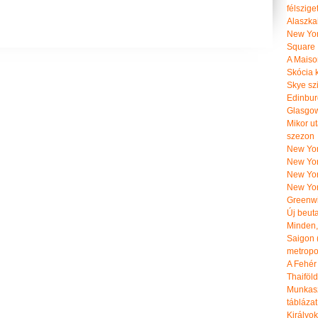
félszige
Alaszka
New Yor
Square
A Maiso
Skócia k
Skye szi
Edinburg
Glasgow 
Mikor u
szezon
New York
New York
New Yor
New Yor
Greenwi
Új beut
Minden, 
Saigon 
metropol
A Fehér
Thaiföl
Munkasz
táblázat
Királyo