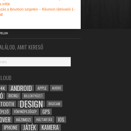
s infók
zás a Bourbon szigeten – Réunion látnivalói 1-
tt
TELEK
ALÁLOD, AMIT KERESŐ
CLOUD
ANDROID
4K
APPLE
AUDIO
Ó
BICIKLI
BILLENTYŰZET
DESIGN
ETOOTH
DIGICAM
GPS
ÉPEZŐ
FÉNYKÉPEZŐGÉP
DVER
IOS
HÁZIMOZI
HÁZTARTÁS
JÁTÉK
KAMERA
IPHONE