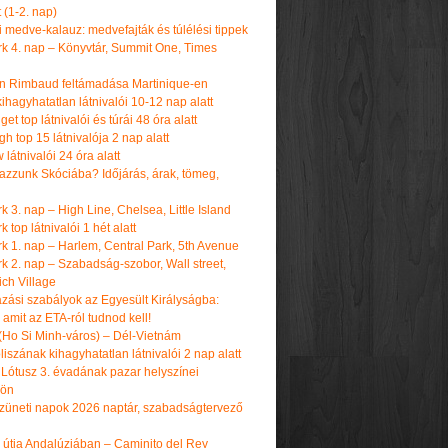
t (1-2. nap)
i medve-kalauz: medvefajták és túlélési tippek
k 4. nap – Könyvtár, Summit One, Times
n Rimbaud feltámadása Martinique-en
ihagyhatatlan látnivalói 10-12 nap alatt
get top látnivalói és túrái 48 óra alatt
h top 15 látnivalója 2 nap alatt
látnivalói 24 óra alatt
tazzunk Skóciába? Időjárás, árak, tömeg,
 3. nap – High Line, Chelsea, Little Island
 top látnivalói 1 hét alatt
k 1. nap – Harlem, Central Park, 5th Avenue
k 2. nap – Szabadság-szobor, Wall street,
ch Village
azási szabályok az Egyesült Királyságba:
amit az ETA-ról tudnod kell!
(Ho Si Minh-város) – Dél-Vietnám
iszának kihagyhatatlan látnivalói 2 nap alatt
 Lótusz 3. évadának pazar helyszínei
dön
üneti napok 2026 naptár, szabadságtervező
k útja Andalúziában – Caminito del Rey