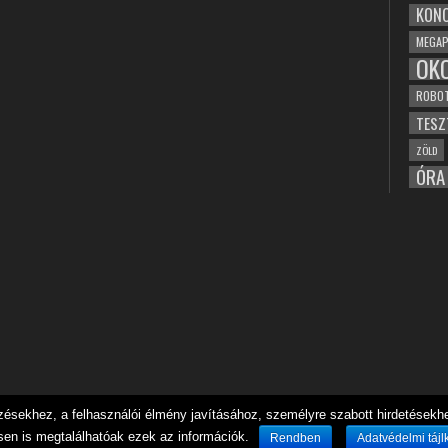
KONC
MEGAP
OK
ROBO
TESZ
ZÖLD
ÓRA
sekhez, a felhasználói élmény javításához, személyre szabott hirdetésekhez
sen is megtalálhatóak ezek az információk.
Rendben
Adatvédelmi tájl