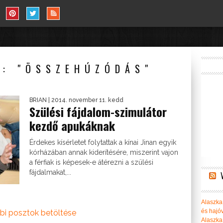
I: "ÖSSZEHÚZÓDÁS"
BRIAN
| 2014. november 11. kedd
Szülési fájdalom-szimulátor
kezdő apukáknak
Érdekes kísérletet folytattak a kínai Jinan egyik
kórházában annak kiderítésére, miszerint vajon
a férfiak is képesek-e átérezni a szülési
fájdalmakat,...
Alaszka 
és hajó
bi posztok betöltése
Alaszka