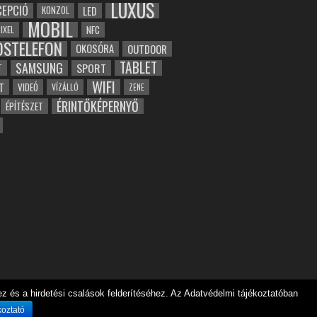
LUXUS
EPCIÓ
LED
KONZOL
MOBIL
NFC
IXEL
OSTELEFON
OKOSÓRA
OUTDOOR
TABLET
SAMSUNG
SPORT
T
WIFI
T
VIDEÓ
VÍZÁLLÓ
ZENE
ÉRINTŐKÉPERNYŐ
ÉPÍTÉSZET
 és a hirdetési csalások felderítéséhez. Az Adatvédelmi tájékoztatóban
koztató