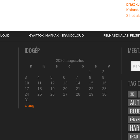
praktiku
Kalando
2 hét ala
CLOUD
GYÁRTÓK, MÁRKÁK – BRANDCLOUD
FELHASZNÁLÁSI FELTÉ
IDŐGÉP
MEGT
2026. augusztus
h
K
s
c
p
s
v
1
2
3
4
5
6
7
8
9
TAG 
10
11
12
13
14
15
16
17
18
19
20
21
22
23
3D
24
25
26
27
28
29
30
31
AUT
« aug
BLU
FÉNYK
HAR
IPAD