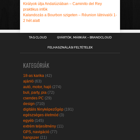
Királyok útja Andalúziában – Caminito del Rey
praktikus infók
Kalandozás a Bourbon szigeten – Réunion látnivalói 1-
2 hét alatt
TAG CLOUD
GYÁRTÓK, MÁRKÁK – BRANDCLOUD
FELHASZNÁLÁSI FELTÉTELEK
KATEGÓRIÁK
18-as karika
(42)
ajánló
(63)
autó, motor, hajó
(274)
buli, party, pia
(72)
csendes PC
(29)
design
(710)
digitális fényképezőgép
(191)
egészséges életmód
(3)
egyéb
(145)
extrém teljesítmény
(11)
GPS, navigáció
(77)
hangszer
(21)