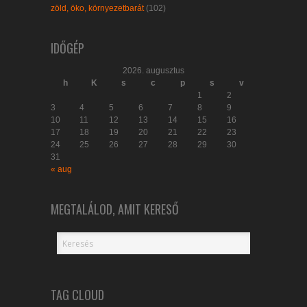
zöld, öko, környezetbarát
(102)
IDŐGÉP
2026. augusztus
h
K
s
c
p
s
v
1
2
3
4
5
6
7
8
9
10
11
12
13
14
15
16
17
18
19
20
21
22
23
24
25
26
27
28
29
30
31
« aug
MEGTALÁLOD, AMIT KERESŐ
TAG CLOUD