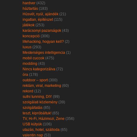
hardver
(432)
háztartás
(183)
Húsvét, nyúl, ajándék
(21)
ingatlan, építészet
(115)
játékok
(253)
karácsonyi pazarságok
(43)
koncepció
(306)
lifehacking, hogyan kell?
(2)
luxus
(293)
Mesterséges intelligencia
(1)
mobil cuccok
(475)
modding
(43)
Nincs kategorizálva
(72)
óra
(178)
outdoor – sport
(300)
reklám, viral, marketing
(60)
rekord
(12)
sufni tunning, DIY
(99)
szolgálati közlemény
(39)
szolgáltatás
(85)
teszt, kipróbáltuk!
(65)
TV, Hi-Fi, Házimozi, Zene
(356)
USB kütyük
(106)
utazás, hotel, szálloda
(65)
valentin nap
(53)