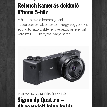
Relonch kamerás dokkoló
iPhone 5-höz
Már több éve dilemmát jelent
hobbifotósoknak eldönteni, hogy vegyenek-e
egy különálló DSLR-fényképezőt, amivel wifin
keresztül, SD-kártyával vagy netán...
INDIEMATIC
| 2014. február 17. hétfő
Sigma dp Quattro –
újragondolt képalkotás