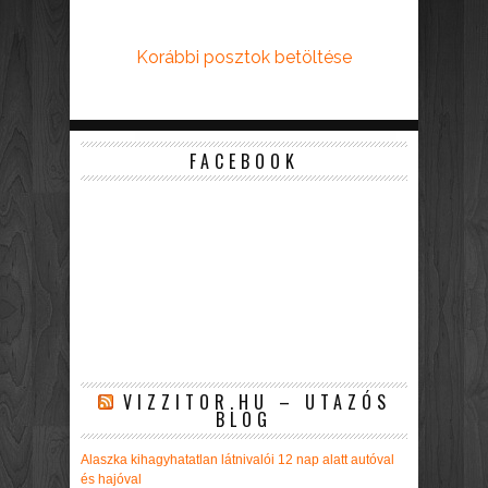
Korábbi posztok betöltése
FACEBOOK
VIZZITOR.HU – UTAZÓS
BLOG
Alaszka kihagyhatatlan látnivalói 12 nap alatt autóval
és hajóval