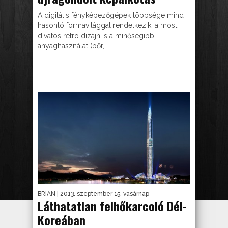
A digitális fényképezőgépek többsége mind
hasonló formavilággal rendelkezik, a most
divatos retro dizájn is a minőségibb
anyaghasználat (bőr,...
BRIAN
| 2013. szeptember 15. vasárnap
Láthatatlan felhőkarcoló Dél-
Koreában