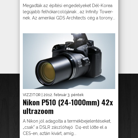
Megadták az építési engedelyeket Dél-Korea
legújabb felhőkarcolójának , az Infinity Tower-
nek. Az amerikai GDS Architects cég a torony...
VIZZITOR
| 2012. február 3. péntek
Nikon P510 (24-1000mm) 42x
ultrazoom
A Nikon jól adagolta a termékbejelentéseket,
„csak” a DSLR zászlóhajó D4-est lőtte el a
CES-en, aztán kivárt, amíg...