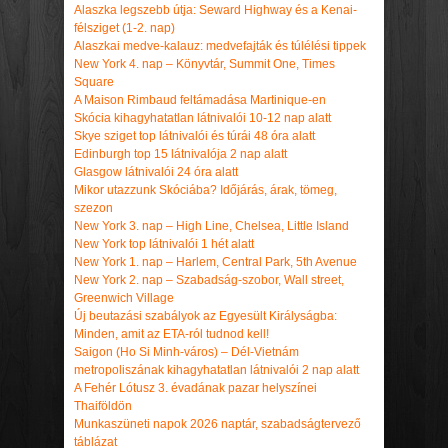
Alaszka legszebb útja: Seward Highway és a Kenai-
félsziget (1-2. nap)
Alaszkai medve-kalauz: medvefajták és túlélési tippek
New York 4. nap – Könyvtár, Summit One, Times
Square
A Maison Rimbaud feltámadása Martinique-en
Skócia kihagyhatatlan látnivalói 10-12 nap alatt
Skye sziget top látnivalói és túrái 48 óra alatt
Edinburgh top 15 látnivalója 2 nap alatt
Glasgow látnivalói 24 óra alatt
Mikor utazzunk Skóciába? Időjárás, árak, tömeg,
szezon
New York 3. nap – High Line, Chelsea, Little Island
New York top látnivalói 1 hét alatt
New York 1. nap – Harlem, Central Park, 5th Avenue
New York 2. nap – Szabadság-szobor, Wall street,
Greenwich Village
Új beutazási szabályok az Egyesült Királyságba:
Minden, amit az ETA-ról tudnod kell!
Saigon (Ho Si Minh-város) – Dél-Vietnám
metropoliszának kihagyhatatlan látnivalói 2 nap alatt
A Fehér Lótusz 3. évadának pazar helyszínei
Thaiföldön
Munkaszüneti napok 2026 naptár, szabadságtervező
táblázat