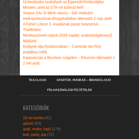
Új beutazási szabályok az Egyesült Királyságba:
Minden, amit az ETA-ról tudnod kell!
Saigon (Ho Si Minh-város) – Dél-Vietnám
metropoliszának kihagyhatatlan látnivalói 2 nap alatt
A Fehér Lótusz 3. évadának pazar helyszínei
Thaiföldön
Munkaszüneti napok 2026 naptár, szabadságtervező
táblázat
Királyok útja Andalúziában – Caminito del Rey
praktikus infók
Kalandozás a Bourbon szigeten – Réunion látnivalói 1-
2 hét alatt
TAG CLOUD
GYÁRTÓK, MÁRKÁK – BRANDCLOUD
FELHASZNÁLÁSI FELTÉTELEK
KATEGÓRIÁK
18-as karika
(42)
ajánló
(63)
autó, motor, hajó
(274)
buli, party, pia
(72)