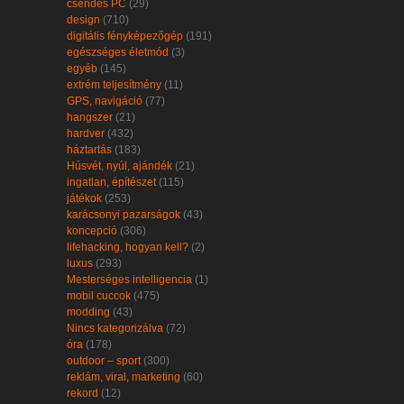
csendes PC
(29)
design
(710)
digitális fényképezőgép
(191)
egészséges életmód
(3)
egyéb
(145)
extrém teljesítmény
(11)
GPS, navigáció
(77)
hangszer
(21)
hardver
(432)
háztartás
(183)
Húsvét, nyúl, ajándék
(21)
ingatlan, építészet
(115)
játékok
(253)
karácsonyi pazarságok
(43)
koncepció
(306)
lifehacking, hogyan kell?
(2)
luxus
(293)
Mesterséges intelligencia
(1)
mobil cuccok
(475)
modding
(43)
Nincs kategorizálva
(72)
óra
(178)
outdoor – sport
(300)
reklám, viral, marketing
(60)
rekord
(12)