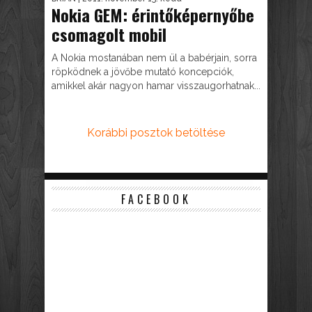
Nokia GEM: érintőképernyőbe
csomagolt mobil
A Nokia mostanában nem ül a babérjain, sorra
röpködnek a jövőbe mutató koncepciók,
amikkel akár nagyon hamar visszaugorhatnak...
Korábbi posztok betöltése
FACEBOOK