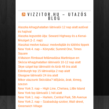
VIZZITOR.HU – UTAZÓS
BLOG
Alaszka kihagyhatatlan látnivalói 12 nap alatt autóval
és hajóval
Alaszka legszebb útja: Seward Highway és a Kenai-
félsziget (1-2. nap)
Alaszkai medve-kalauz: medvefajták és túlélési tippek
New York 4. nap – Könyvtár, Summit One, Times
Square
A Maison Rimbaud feltámadása Martinique-en
Skócia kihagyhatatlan látnivalói 10-12 nap alatt
Skye sziget top látnivalói és túrái 48 óra alatt
Edinburgh top 15 látnivalója 2 nap alatt
Glasgow látnivalói 24 óra alatt
Mikor utazzunk Skóciába? Időjárás, árak, tömeg,
szezon
New York 3. nap – High Line, Chelsea, Little Island
New York top látnivalói 1 hét alatt
New York 1. nap – Harlem, Central Park, 5th Avenue
New York 2. nap – Szabadság-szobor, Wall street,
Greenwich Village