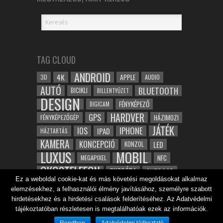
TAG CLOUD
ANDROID
4K
APPLE
3D
AUDIO
AUTÓ
BLUETOOTH
BICIKLI
BILLENTYŰZET
DESIGN
FÉNYKÉPEZŐ
DIGICAM
HARDVER
GPS
FÉNYKÉPEZŐGÉP
HÁZIMOZI
JÁTÉK
IOS
IPHONE
IPAD
HÁZTARTÁS
KAMERA
KONCEPCIÓ
LED
KONZOL
LUXUS
MOBIL
NFC
MEGAPIXEL
OKOSTELEFON
OKOSÓRA
OUTDOOR
Ez a weboldal cookie-kat és más követési megoldásokat alkalmaz
TABLET
SAMSUNG
SPORT
ROBOT
elemzésekhez, a felhasználói élmény javításához, személyre szabott
WIFI
TESZT
VIDEÓ
VÍZÁLLÓ
ZENE
ZÖLD
hirdetésekhez és a hirdetési csalások felderítéséhez. Az Adatvédelmi
ÓRA
ÉRINTŐKÉPERNYŐ
tájékoztatóban részletesen is megtalálhatóak ezek az információk.
ÉPÍTÉSZET