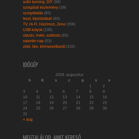
sufni tunning, DIY
(99)
szolgálati közlemény
(39)
szolgáltatás
(85)
teszt, kipróbáltuk!
(65)
TV, Hi-Fi, Házimozi, Zene
(356)
USB kütyük
(106)
utazás, hotel, szálloda
(65)
valentin nap
(53)
zöld, öko, környezetbarát
(102)
IDŐGÉP
2026. augusztus
h
K
s
c
p
s
v
1
2
3
4
5
6
7
8
9
10
11
12
13
14
15
16
17
18
19
20
21
22
23
24
25
26
27
28
29
30
31
« aug
MEGTALÁLOD, AMIT KERESŐ