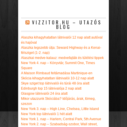
VIZZITOR.HU – UTAZÓS
BLOG
Alaszka kihagyhatatlan látnivalói 12 nap alatt autóval
és hajóval
Alaszka legszebb útja: Seward Highway és a Kenai-
félsziget (1-2. nap)
Alaszkai medve-kalauz: medvefajták és túlélési tippek
New York 4. nap – Könyvtár, Summit One, Times
Square
A Maison Rimbaud feltámadása Martinique-en
Skócia kihagyhatatlan látnivalói 10-12 nap alatt
Skye sziget top látnivalói és túrái 48 óra alatt
Edinburgh top 15 látnivalója 2 nap alatt
Glasgow látnivalói 24 óra alatt
Mikor utazzunk Skóciába? Időjárás, árak, tömeg,
szezon
New York 3. nap – High Line, Chelsea, Little Island
New York top látnivalói 1 hét alatt
New York 1. nap – Harlem, Central Park, 5th Avenue
New York 2. nap – Szabadság-szobor, Wall street,