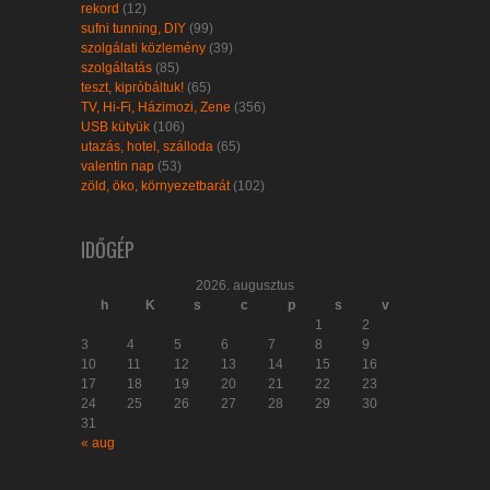
rekord
(12)
sufni tunning, DIY
(99)
szolgálati közlemény
(39)
szolgáltatás
(85)
teszt, kipróbáltuk!
(65)
TV, Hi-Fi, Házimozi, Zene
(356)
USB kütyük
(106)
utazás, hotel, szálloda
(65)
valentin nap
(53)
zöld, öko, környezetbarát
(102)
IDŐGÉP
2026. augusztus
h
K
s
c
p
s
v
1
2
3
4
5
6
7
8
9
10
11
12
13
14
15
16
17
18
19
20
21
22
23
24
25
26
27
28
29
30
31
« aug