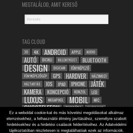
MEGTALÁLOD, AMIT KERESŐ
TAG CLOUD
ANDROID
4K
APPLE
3D
AUDIO
AUTÓ
BLUETOOTH
BICIKLI
BILLENTYŰZET
DESIGN
FÉNYKÉPEZŐ
DIGICAM
HARDVER
GPS
FÉNYKÉPEZŐGÉP
HÁZIMOZI
JÁTÉK
IOS
IPHONE
IPAD
HÁZTARTÁS
KAMERA
KONCEPCIÓ
LED
KONZOL
LUXUS
MOBIL
NFC
MEGAPIXEL
OKOSTELEFON
OKOSÓRA
OUTDOOR
Ez a weboldal cookie-kat és más követési megoldásokat alkalmaz
TABLET
SAMSUNG
SPORT
ROBOT
elemzésekhez, a felhasználói élmény javításához, személyre szabott
WIFI
TESZT
VIDEÓ
VÍZÁLLÓ
ZENE
ZÖLD
hirdetésekhez és a hirdetési csalások felderítéséhez. Az Adatvédelmi
ÓRA
ÉRINTŐKÉPERNYŐ
tájékoztatóban részletesen is megtalálhatóak ezek az információk.
ÉPÍTÉSZET