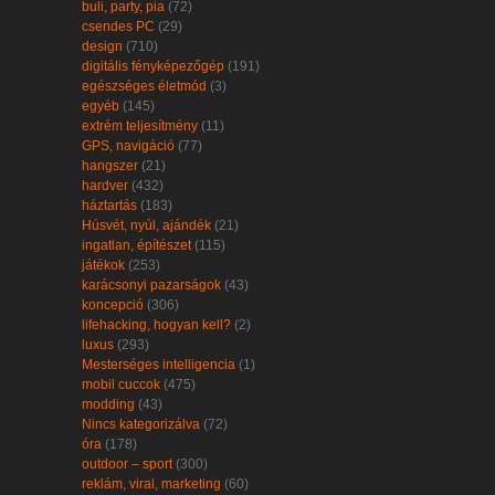
buli, party, pia
(72)
csendes PC
(29)
design
(710)
digitális fényképezőgép
(191)
egészséges életmód
(3)
egyéb
(145)
extrém teljesítmény
(11)
GPS, navigáció
(77)
hangszer
(21)
hardver
(432)
háztartás
(183)
Húsvét, nyúl, ajándék
(21)
ingatlan, építészet
(115)
játékok
(253)
karácsonyi pazarságok
(43)
koncepció
(306)
lifehacking, hogyan kell?
(2)
luxus
(293)
Mesterséges intelligencia
(1)
mobil cuccok
(475)
modding
(43)
Nincs kategorizálva
(72)
óra
(178)
outdoor – sport
(300)
reklám, viral, marketing
(60)