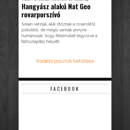
Hangyász alakú Nat Geo
rovarporszívó
Sokan vannak, akik irtóznak a rovaroktól,
pókoktól, de mégis vannak annyira
humánusak, hogy félelmüket legyőzve a
falhozlapítás helyett...
Korábbi posztok betöltése
FACEBOOK