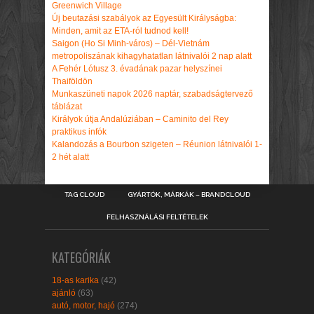
Greenwich Village
Új beutazási szabályok az Egyesült Királyságba:
Minden, amit az ETA-ról tudnod kell!
Saigon (Ho Si Minh-város) – Dél-Vietnám
metropoliszának kihagyhatatlan látnivalói 2 nap alatt
A Fehér Lótusz 3. évadának pazar helyszínei
Thaiföldön
Munkaszüneti napok 2026 naptár, szabadságtervező
táblázat
Királyok útja Andalúziában – Caminito del Rey
praktikus infók
Kalandozás a Bourbon szigeten – Réunion látnivalói 1-
2 hét alatt
TAG CLOUD
GYÁRTÓK, MÁRKÁK – BRANDCLOUD
FELHASZNÁLÁSI FELTÉTELEK
KATEGÓRIÁK
18-as karika
(42)
ajánló
(63)
autó, motor, hajó
(274)