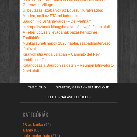
Greenwich Village
Új beutazási szabályok az Egyesült Királyságba:
Minden, amit az ETA-ról tudnod kell!
Saigon (Ho Si Minh-város) – Dél-Vietnám
metropoliszának kihagyhatatlan látnivalói 2 nap alatt
A Fehér Lótusz 3. évadának pazar helyszínei
Thaiföldön
Munkaszüneti napok 2026 naptár, szabadságtervező
táblázat
Királyok útja Andalúziában – Caminito del Rey
praktikus infók
Kalandozás a Bourbon szigeten – Réunion látnivalói 1-
2 hét alatt
TAG CLOUD
GYÁRTÓK, MÁRKÁK – BRANDCLOUD
FELHASZNÁLÁSI FELTÉTELEK
KATEGÓRIÁK
18-as karika
(42)
ajánló
(63)
autó, motor, hajó
(274)