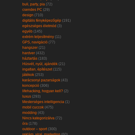
buli, party, pia
(72)
csendes PC
(29)
design
(710)
digitális fényképezőgép
(191)
egészséges életmód
(3)
egyéb
(145)
extrém teljesítmény
(11)
GPS, navigáció
(77)
hangszer
(21)
hardver
(432)
háztartás
(183)
Húsvét, nyúl, ajándék
(21)
ingatlan, építészet
(115)
játékok
(253)
karácsonyi pazarságok
(43)
koncepció
(306)
lifehacking, hogyan kell?
(2)
luxus
(293)
Mesterséges intelligencia
(1)
mobil cuccok
(475)
modding
(43)
Nincs kategorizálva
(72)
óra
(178)
outdoor – sport
(300)
reklám, viral, marketing
(60)