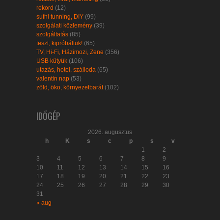
rekord
(12)
sufni tunning, DIY
(99)
szolgálati közlemény
(39)
szolgáltatás
(85)
teszt, kipróbáltuk!
(65)
TV, Hi-Fi, Házimozi, Zene
(356)
USB kütyük
(106)
utazás, hotel, szálloda
(65)
valentin nap
(53)
zöld, öko, környezetbarát
(102)
IDŐGÉP
2026. augusztus
h
K
s
c
p
s
v
1
2
3
4
5
6
7
8
9
10
11
12
13
14
15
16
17
18
19
20
21
22
23
24
25
26
27
28
29
30
31
« aug