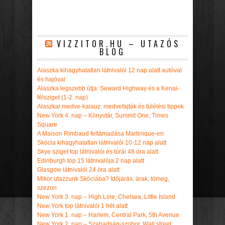
VIZZITOR.HU – UTAZÓS
BLOG
Alaszka kihagyhatatlan látnivalói 12 nap alatt autóval
és hajóval
Alaszka legszebb útja: Seward Highway és a Kenai-
félsziget (1-2. nap)
Alaszkai medve-kalauz: medvefajták és túlélési tippek
New York 4. nap – Könyvtár, Summit One, Times
Square
A Maison Rimbaud feltámadása Martinique-en
Skócia kihagyhatatlan látnivalói 10-12 nap alatt
Skye sziget top látnivalói és túrái 48 óra alatt
Edinburgh top 15 látnivalója 2 nap alatt
Glasgow látnivalói 24 óra alatt
Mikor utazzunk Skóciába? Időjárás, árak, tömeg,
szezon
New York 3. nap – High Line, Chelsea, Little Island
New York top látnivalói 1 hét alatt
New York 1. nap – Harlem, Central Park, 5th Avenue
New York 2. nap – Szabadság-szobor, Wall street,