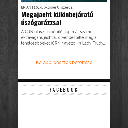
BRIAN
| 2014. október 8. szerda
Megajacht különbejáratú
úszógarázzsal
A CRN olasz hajóépítő cég már számos
extravagáns jachttal örvendeztette meg a
tehetősebbeket (CRN Navetto 43 Lady Trudy,...
Korábbi posztok betöltése
FACEBOOK