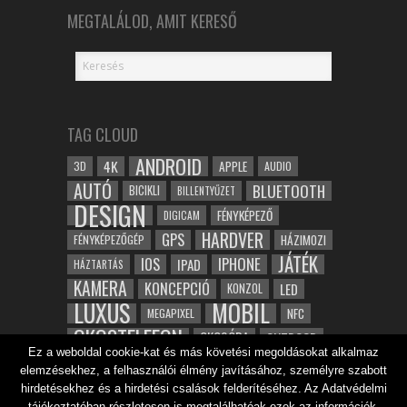
MEGTALÁLOD, AMIT KERESŐ
TAG CLOUD
ANDROID
4K
APPLE
3D
AUDIO
AUTÓ
BLUETOOTH
BICIKLI
BILLENTYŰZET
DESIGN
FÉNYKÉPEZŐ
DIGICAM
HARDVER
GPS
FÉNYKÉPEZŐGÉP
HÁZIMOZI
JÁTÉK
IOS
IPHONE
IPAD
HÁZTARTÁS
KAMERA
KONCEPCIÓ
LED
KONZOL
LUXUS
MOBIL
NFC
MEGAPIXEL
OKOSTELEFON
OKOSÓRA
OUTDOOR
Ez a weboldal cookie-kat és más követési megoldásokat alkalmaz
TABLET
SAMSUNG
SPORT
ROBOT
elemzésekhez, a felhasználói élmény javításához, személyre szabott
WIFI
TESZT
VIDEÓ
VÍZÁLLÓ
ZENE
ZÖLD
hirdetésekhez és a hirdetési csalások felderítéséhez. Az Adatvédelmi
tájékoztatóban részletesen is megtalálhatóak ezek az információk.