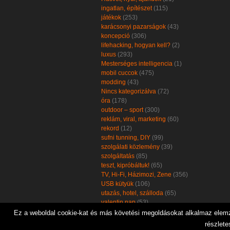
ingatlan, építészet
(115)
játékok
(253)
karácsonyi pazarságok
(43)
koncepció
(306)
lifehacking, hogyan kell?
(2)
luxus
(293)
Mesterséges intelligencia
(1)
mobil cuccok
(475)
modding
(43)
Nincs kategorizálva
(72)
óra
(178)
outdoor – sport
(300)
reklám, viral, marketing
(60)
rekord
(12)
sufni tunning, DIY
(99)
szolgálati közlemény
(39)
szolgáltatás
(85)
teszt, kipróbáltuk!
(65)
TV, Hi-Fi, Házimozi, Zene
(356)
USB kütyük
(106)
utazás, hotel, szálloda
(65)
valentin nap
(53)
zöld, öko, környezetbarát
(102)
Ez a weboldal cookie-kat és más követési megoldásokat alkalmaz elemzé
részlete