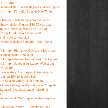
t (1-2. nap)
i medve-kalauz: medvefajták és túlélési tippek
k 4. nap – Könyvtár, Summit One, Times
n Rimbaud feltámadása Martinique-en
ihagyhatatlan látnivalói 10-12 nap alatt
get top látnivalói és túrái 48 óra alatt
h top 15 látnivalója 2 nap alatt
látnivalói 24 óra alatt
tazzunk Skóciába? Időjárás, árak, tömeg,
 3. nap – High Line, Chelsea, Little Island
 top látnivalói 1 hét alatt
k 1. nap – Harlem, Central Park, 5th Avenue
k 2. nap – Szabadság-szobor, Wall street,
ch Village
azási szabályok az Egyesült Királyságba:
amit az ETA-ról tudnod kell!
(Ho Si Minh-város) – Dél-Vietnám
iszának kihagyhatatlan látnivalói 2 nap alatt
 Lótusz 3. évadának pazar helyszínei
dön
üneti napok 2026 naptár, szabadságtervező
k útja Andalúziában – Caminito del Rey