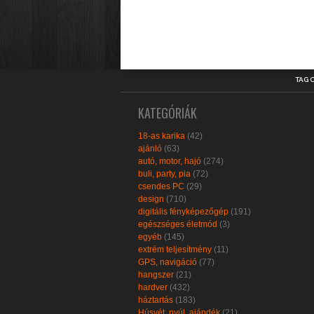
TAG 
KATEGÓRIÁK
18-as karika
(42)
ajánló
(63)
autó, motor, hajó
(274)
buli, party, pia
(72)
csendes PC
(29)
design
(710)
digitális fényképezőgép
(191)
egészséges életmód
(3)
egyéb
(145)
extrém teljesítmény
(11)
GPS, navigáció
(77)
hangszer
(21)
hardver
(432)
háztartás
(183)
Húsvét, nyúl, ajándék
(21)