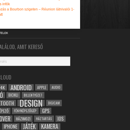
s infók
zás a Bourbon szigeten – Réunion látnivalói 1-
tt
TELEK
ALÁLOD, AMIT KERESŐ
CLOUD
ANDROID
4K
APPLE
AUDIO
Ó
BICIKLI
BILLENTYŰZET
DESIGN
ETOOTH
DIGICAM
GPS
ÉPEZŐ
FÉNYKÉPEZŐGÉP
DVER
IOS
HÁZIMOZI
HÁZTARTÁS
JÁTÉK
KAMERA
IPHONE