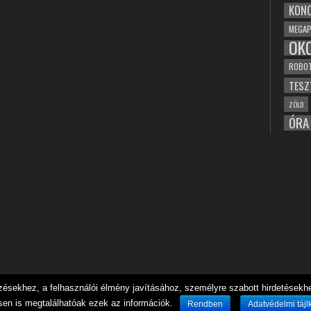
KONC
MEGAP
OK
ROBO
TESZ
ZÖLD
ÓRA
sekhez, a felhasználói élmény javításához, személyre szabott hirdetésekhez
sen is megtalálhatóak ezek az információk.
Rendben
Adatvédelmi tájl