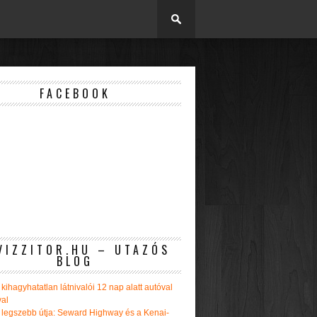
FACEBOOK
VIZZITOR.HU – UTAZÓS
BLOG
kihagyhatatlan látnivalói 12 nap alatt autóval
val
 legszebb útja: Seward Highway és a Kenai-