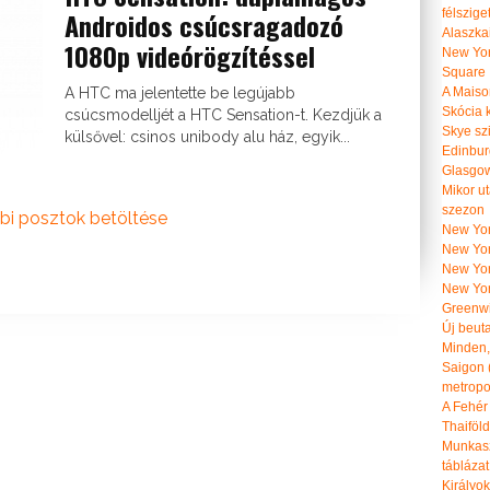
félszige
Androidos csúcsragadozó
Alaszka
1080p videórögzítéssel
New Yor
Square
A Maiso
A HTC ma jelentette be legújabb
Skócia k
csúcsmodelljét a HTC Sensation-t. Kezdjük a
Skye szi
külsővel: csinos unibody alu ház, egyik...
Edinburg
Glasgow 
Mikor u
szezon
bi posztok betöltése
New York
New York
New Yor
New Yor
Greenwi
Új beut
Minden, 
Saigon 
metropol
A Fehér
Thaiföl
Munkasz
táblázat
Királyo