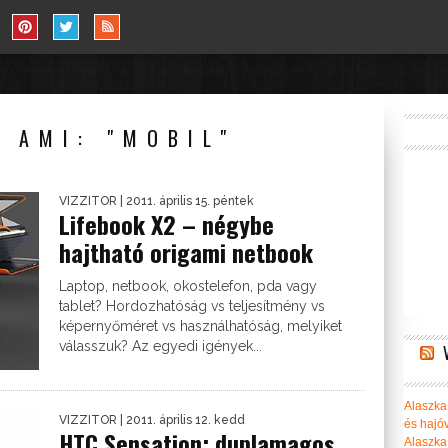
 AMI: "MOBIL"
VIZZITOR
| 2011. április 15. péntek
Lifebook X2 – négybe
hajtható origami netbook
Laptop, netbook, okostelefon, pda vagy
tablet? Hordozhatóság vs teljesítmény vs
képernyőméret vs használhatóság, melyiket
válasszuk? Az egyedi igények...
Alaszka 
VIZZITOR
| 2011. április 12. kedd
és hajó
HTC Sensation: duplamagos
Alaszka