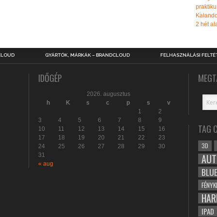
praktiku
Kalando
2 hét ala
CLOUD
GYÁRTÓK, MÁRKÁK – BRANDCLOUD
FELHASZNÁLÁSI FELTÉ
IDŐGÉP
MEGT
2026. augusztus
h
K
s
c
p
s
v
1
2
3
4
5
6
7
8
9
TAG 
10
11
12
13
14
15
16
17
18
19
20
21
22
23
3D
24
25
26
27
28
29
30
31
AUT
« aug
BLU
FÉNYK
HAR
IPAD