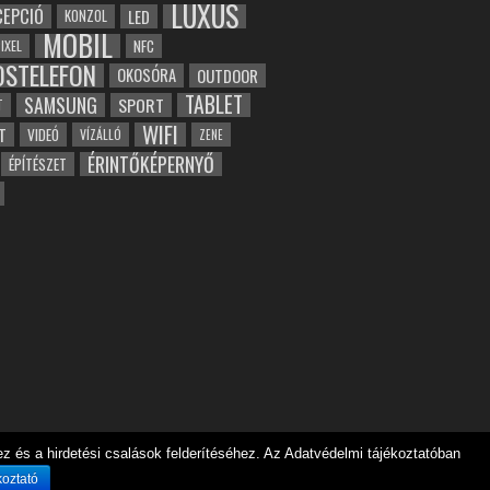
LUXUS
EPCIÓ
LED
KONZOL
MOBIL
NFC
IXEL
OSTELEFON
OKOSÓRA
OUTDOOR
TABLET
SAMSUNG
SPORT
T
WIFI
T
VIDEÓ
VÍZÁLLÓ
ZENE
ÉRINTŐKÉPERNYŐ
ÉPÍTÉSZET
 és a hirdetési csalások felderítéséhez. Az Adatvédelmi tájékoztatóban
koztató