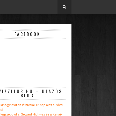
FACEBOOK
VIZZITOR.HU – UTAZÓS
BLOG
kihagyhatatlan látnivalói 12 nap alatt autóval
val
 legszebb útja: Seward Highway és a Kenai-