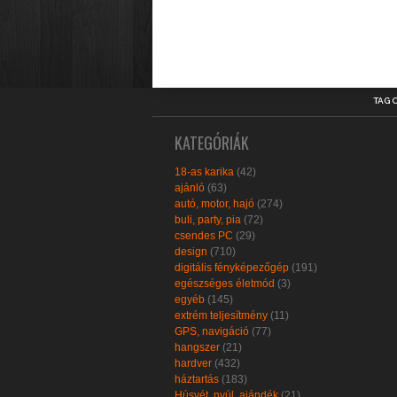
TAG 
KATEGÓRIÁK
18-as karika
(42)
ajánló
(63)
autó, motor, hajó
(274)
buli, party, pia
(72)
csendes PC
(29)
design
(710)
digitális fényképezőgép
(191)
egészséges életmód
(3)
egyéb
(145)
extrém teljesítmény
(11)
GPS, navigáció
(77)
hangszer
(21)
hardver
(432)
háztartás
(183)
Húsvét, nyúl, ajándék
(21)