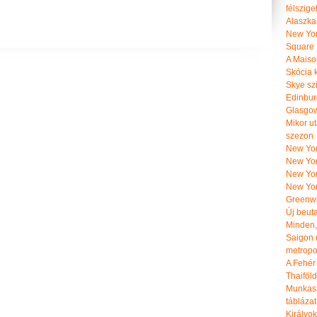
félszige
Alaszka
New Yor
Square
A Maiso
Skócia k
Skye szi
Edinburg
Glasgow 
Mikor u
szezon
New York
New York
New Yor
New Yor
Greenwi
Új beut
Minden, 
Saigon 
metropol
A Fehér
Thaiföl
Munkasz
táblázat
Királyo