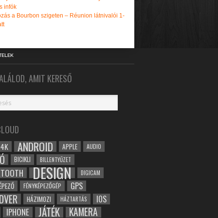
s infók
zás a Bourbon szigeten – Réunion látnivalói 1-
tt
TELEK
ALÁLOD, AMIT KERESŐ
CLOUD
ANDROID
4K
APPLE
AUDIO
Ó
BICIKLI
BILLENTYŰZET
DESIGN
ETOOTH
DIGICAM
GPS
ÉPEZŐ
FÉNYKÉPEZŐGÉP
DVER
IOS
HÁZIMOZI
HÁZTARTÁS
JÁTÉK
KAMERA
IPHONE