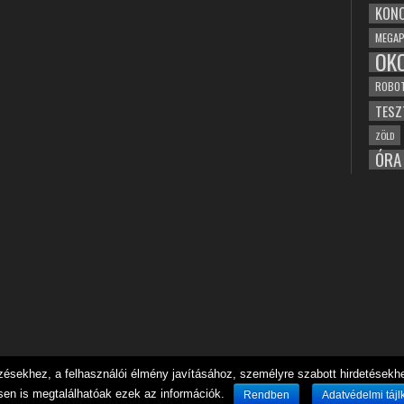
KONC
MEGAP
OK
ROBO
TESZ
ZÖLD
ÓRA
sekhez, a felhasználói élmény javításához, személyre szabott hirdetésekhez
sen is megtalálhatóak ezek az információk.
Rendben
Adatvédelmi tájl