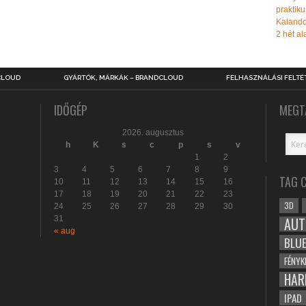
praktiku
Kalando
2 hét ala
CLOUD
GYÁRTÓK, MÁRKÁK – BRANDCLOUD
FELHASZNÁLÁSI FELTÉ
IDŐGÉP
MEGT
2026. augusztus
h
K
s
c
p
s
v
1
2
3
4
5
6
7
8
9
TAG 
10
11
12
13
14
15
16
17
18
19
20
21
22
23
3D
24
25
26
27
28
29
30
31
AUT
« aug
BLU
FÉNYK
HAR
IPAD