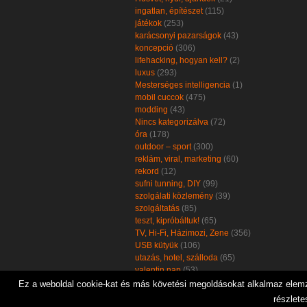
ingatlan, építészet
(115)
játékok
(253)
karácsonyi pazarságok
(43)
koncepció
(306)
lifehacking, hogyan kell?
(2)
luxus
(293)
Mesterséges intelligencia
(1)
mobil cuccok
(475)
modding
(43)
Nincs kategorizálva
(72)
óra
(178)
outdoor – sport
(300)
reklám, viral, marketing
(60)
rekord
(12)
sufni tunning, DIY
(99)
szolgálati közlemény
(39)
szolgáltatás
(85)
teszt, kipróbáltuk!
(65)
TV, Hi-Fi, Házimozi, Zene
(356)
USB kütyük
(106)
utazás, hotel, szálloda
(65)
valentin nap
(53)
zöld, öko, környezetbarát
(102)
Ez a weboldal cookie-kat és más követési megoldásokat alkalmaz elemzé
részlete