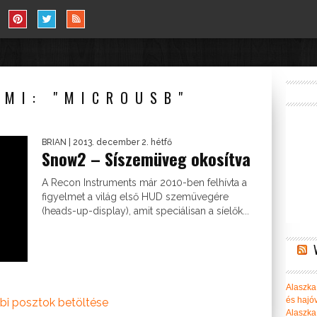
AMI: "MICROUSB"
BRIAN
| 2013. december 2. hétfő
Snow2 – Síszemüveg okosítva
A Recon Instruments már 2010-ben felhívta a
figyelmet a világ első HUD szemüvegére
(heads-up-display), amit speciálisan a síelők...
Alaszka 
és hajó
bi posztok betöltése
Alaszka