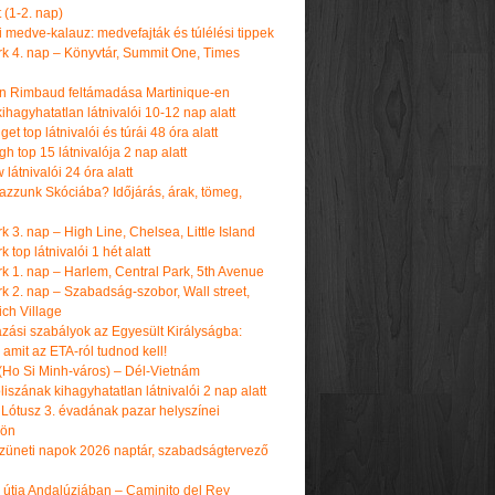
t (1-2. nap)
i medve-kalauz: medvefajták és túlélési tippek
k 4. nap – Könyvtár, Summit One, Times
n Rimbaud feltámadása Martinique-en
ihagyhatatlan látnivalói 10-12 nap alatt
get top látnivalói és túrái 48 óra alatt
h top 15 látnivalója 2 nap alatt
látnivalói 24 óra alatt
tazzunk Skóciába? Időjárás, árak, tömeg,
 3. nap – High Line, Chelsea, Little Island
 top látnivalói 1 hét alatt
k 1. nap – Harlem, Central Park, 5th Avenue
k 2. nap – Szabadság-szobor, Wall street,
ch Village
azási szabályok az Egyesült Királyságba:
amit az ETA-ról tudnod kell!
(Ho Si Minh-város) – Dél-Vietnám
iszának kihagyhatatlan látnivalói 2 nap alatt
 Lótusz 3. évadának pazar helyszínei
dön
üneti napok 2026 naptár, szabadságtervező
k útja Andalúziában – Caminito del Rey