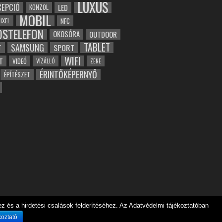
LUXUS
EPCIÓ
LED
KONZOL
MOBIL
NFC
IXEL
OSTELEFON
OKOSÓRA
OUTDOOR
TABLET
SAMSUNG
SPORT
T
WIFI
T
VIDEÓ
VÍZÁLLÓ
ZENE
ÉRINTŐKÉPERNYŐ
ÉPÍTÉSZET
 és a hirdetési csalások felderítéséhez. Az Adatvédelmi tájékoztatóban
koztató