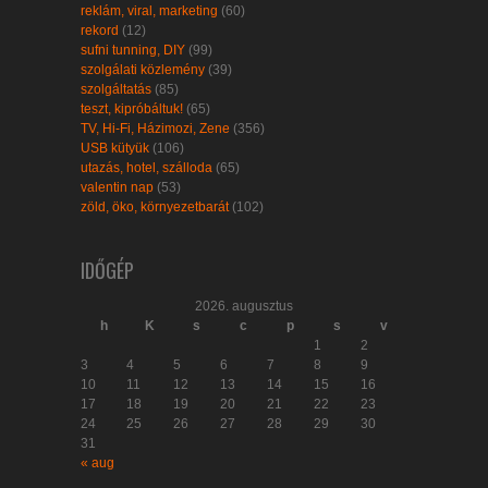
reklám, viral, marketing
(60)
rekord
(12)
sufni tunning, DIY
(99)
szolgálati közlemény
(39)
szolgáltatás
(85)
teszt, kipróbáltuk!
(65)
TV, Hi-Fi, Házimozi, Zene
(356)
USB kütyük
(106)
utazás, hotel, szálloda
(65)
valentin nap
(53)
zöld, öko, környezetbarát
(102)
IDŐGÉP
2026. augusztus
h
K
s
c
p
s
v
1
2
3
4
5
6
7
8
9
10
11
12
13
14
15
16
17
18
19
20
21
22
23
24
25
26
27
28
29
30
31
« aug