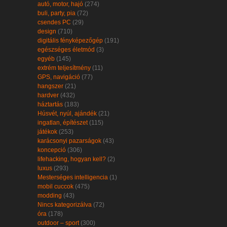
autó, motor, hajó
(274)
buli, party, pia
(72)
csendes PC
(29)
design
(710)
digitális fényképezőgép
(191)
egészséges életmód
(3)
egyéb
(145)
extrém teljesítmény
(11)
GPS, navigáció
(77)
hangszer
(21)
hardver
(432)
háztartás
(183)
Húsvét, nyúl, ajándék
(21)
ingatlan, építészet
(115)
játékok
(253)
karácsonyi pazarságok
(43)
koncepció
(306)
lifehacking, hogyan kell?
(2)
luxus
(293)
Mesterséges intelligencia
(1)
mobil cuccok
(475)
modding
(43)
Nincs kategorizálva
(72)
óra
(178)
outdoor – sport
(300)