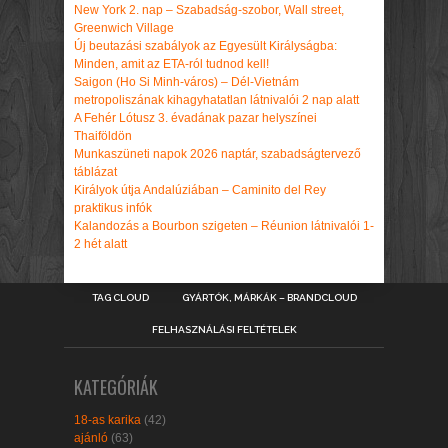
New York 2. nap – Szabadság-szobor, Wall street,
Greenwich Village
Új beutazási szabályok az Egyesült Királyságba:
Minden, amit az ETA-ról tudnod kell!
Saigon (Ho Si Minh-város) – Dél-Vietnám
metropoliszának kihagyhatatlan látnivalói 2 nap alatt
A Fehér Lótusz 3. évadának pazar helyszínei
Thaiföldön
Munkaszüneti napok 2026 naptár, szabadságtervező
táblázat
Királyok útja Andalúziában – Caminito del Rey
praktikus infók
Kalandozás a Bourbon szigeten – Réunion látnivalói 1-
2 hét alatt
TAG CLOUD
GYÁRTÓK, MÁRKÁK – BRANDCLOUD
FELHASZNÁLÁSI FELTÉTELEK
KATEGÓRIÁK
18-as karika
(42)
ajánló
(63)