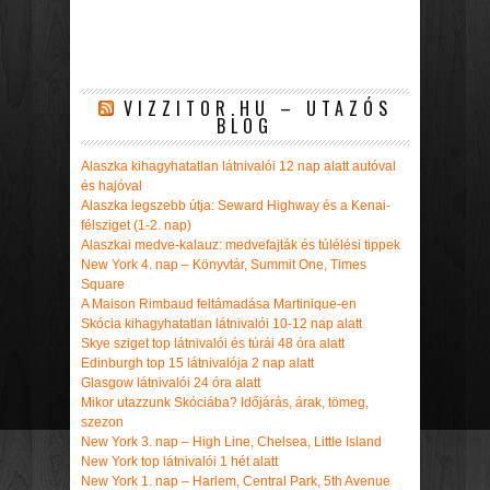
VIZZITOR.HU – UTAZÓS
BLOG
Alaszka kihagyhatatlan látnivalói 12 nap alatt autóval
és hajóval
Alaszka legszebb útja: Seward Highway és a Kenai-
félsziget (1-2. nap)
Alaszkai medve-kalauz: medvefajták és túlélési tippek
New York 4. nap – Könyvtár, Summit One, Times
Square
A Maison Rimbaud feltámadása Martinique-en
Skócia kihagyhatatlan látnivalói 10-12 nap alatt
Skye sziget top látnivalói és túrái 48 óra alatt
Edinburgh top 15 látnivalója 2 nap alatt
Glasgow látnivalói 24 óra alatt
Mikor utazzunk Skóciába? Időjárás, árak, tömeg,
szezon
New York 3. nap – High Line, Chelsea, Little Island
New York top látnivalói 1 hét alatt
New York 1. nap – Harlem, Central Park, 5th Avenue