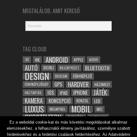
MEGTALÁLOD, AMIT KERESŐ
TAG CLOUD
ANDROID
4K
APPLE
3D
AUDIO
AUTÓ
BLUETOOTH
BICIKLI
BILLENTYŰZET
DESIGN
FÉNYKÉPEZŐ
DIGICAM
HARDVER
GPS
FÉNYKÉPEZŐGÉP
HÁZIMOZI
JÁTÉK
IOS
IPHONE
IPAD
HÁZTARTÁS
KAMERA
KONCEPCIÓ
LED
KONZOL
LUXUS
MOBIL
NFC
MEGAPIXEL
OKOSTELEFON
OKOSÓRA
OUTDOOR
Ez a weboldal cookie-kat és más követési megoldásokat alkalmaz
TABLET
SAMSUNG
SPORT
ROBOT
elemzésekhez, a felhasználói élmény javításához, személyre szabott
WIFI
TESZT
VIDEÓ
VÍZÁLLÓ
ZENE
ZÖLD
hirdetésekhez és a hirdetési csalások felderítéséhez. Az Adatvédelmi