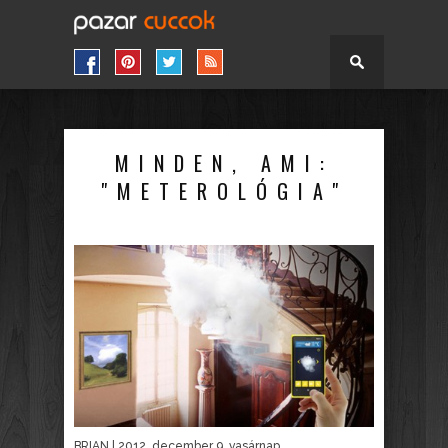
MINDEN, AMI:
"METEROLÓGIA"
BRIAN
| 2012. december 9. vasárnap