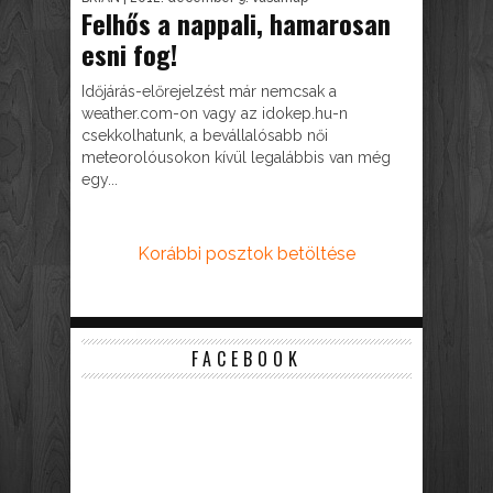
Felhős a nappali, hamarosan
esni fog!
Időjárás-előrejelzést már nemcsak a
weather.com-on vagy az idokep.hu-n
csekkolhatunk, a bevállalósabb női
meteorolóusokon kívül legalábbis van még
egy...
Korábbi posztok betöltése
FACEBOOK