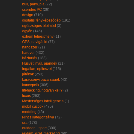
buli, party, pia
(72)
csendes PC
(29)
design
(710)
digitális fényképezőgép
(191)
egészséges életmód
(3)
egyéb
(145)
extrém teljesítmény
(11)
GPS, navigáció
(77)
hangszer
(21)
hardver
(432)
háztartás
(183)
Húsvét, nyúl, ajándék
(21)
ingatlan, építészet
(115)
játékok
(253)
karácsonyi pazarságok
(43)
koncepció
(306)
lifehacking, hogyan kell?
(2)
luxus
(293)
Mesterséges intelligencia
(1)
mobil cuccok
(475)
modding
(43)
Nincs kategorizálva
(72)
óra
(178)
outdoor – sport
(300)
reklám, viral, marketing
(60)