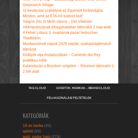
Greenwich Village
Új beutazási szabályok az Egyesült Királyságba:
Minden, amit az ETA-ról tudnod kell!
Saigon (Ho Si Minh-város) – Dél-Vietnám
metropoliszának kihagyhatatlan látnivalói 2 nap alatt
A Fehér Lótusz 3. évadának pazar helyszínei
Thaiföldön
Munkaszüneti napok 2026 naptár, szabadságtervező
táblázat
Királyok útja Andalúziában – Caminito del Rey
praktikus infók
Kalandozás a Bourbon szigeten – Réunion látnivalói 1-
2 hét alatt
TAG CLOUD
GYÁRTÓK, MÁRKÁK – BRANDCLOUD
FELHASZNÁLÁSI FELTÉTELEK
KATEGÓRIÁK
18-as karika
(42)
ajánló
(63)
autó, motor, hajó
(274)