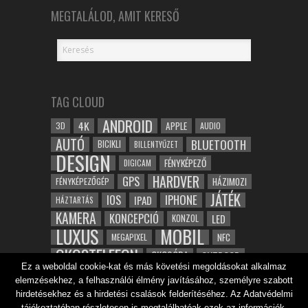
MEGTALÁLOD, AMIT KERESŐ
TAG CLOUD
ANDROID
4K
APPLE
3D
AUDIO
AUTÓ
BLUETOOTH
BICIKLI
BILLENTYŰZET
DESIGN
FÉNYKÉPEZŐ
DIGICAM
HARDVER
GPS
FÉNYKÉPEZŐGÉP
HÁZIMOZI
JÁTÉK
IOS
IPHONE
IPAD
HÁZTARTÁS
KAMERA
KONCEPCIÓ
LED
KONZOL
LUXUS
MOBIL
NFC
MEGAPIXEL
OKOSTELEFON
OKOSÓRA
OUTDOOR
Ez a weboldal cookie-kat és más követési megoldásokat alkalmaz
TABLET
SAMSUNG
SPORT
ROBOT
elemzésekhez, a felhasználói élmény javításához, személyre szabott
WIFI
TESZT
VIDEÓ
VÍZÁLLÓ
ZENE
ZÖLD
hirdetésekhez és a hirdetési csalások felderítéséhez. Az Adatvédelmi
tájékoztatóban részletesen is megtalálhatóak ezek az információk.