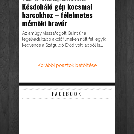
Késdobáló gép kocsmai
harcokhoz – félelmetes
mérnöki bravúr
Az amúgy visszafogott Quint úr a
legelvadultabb akciófilmeken nőtt fel, egyik
kedvence a Száguldó Erőd volt, abból is...
Korábbi posztok betöltése
FACEBOOK