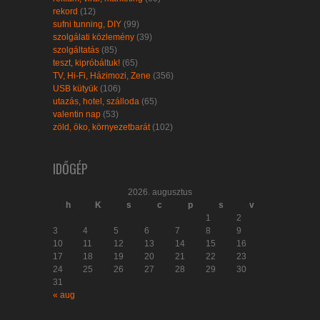
rekord
(12)
sufni tunning, DIY
(99)
szolgálati közlemény
(39)
szolgáltatás
(85)
teszt, kipróbáltuk!
(65)
TV, Hi-Fi, Házimozi, Zene
(356)
USB kütyük
(106)
utazás, hotel, szálloda
(65)
valentin nap
(53)
zöld, öko, környezetbarát
(102)
IDŐGÉP
2026. augusztus
h
K
s
c
p
s
v
1
2
3
4
5
6
7
8
9
10
11
12
13
14
15
16
17
18
19
20
21
22
23
24
25
26
27
28
29
30
31
« aug