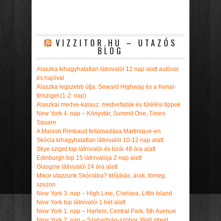
VIZZITOR.HU – UTAZÓS
BLOG
Alaszka kihagyhatatlan látnivalói 12 nap alatt autóval
és hajóval
Alaszka legszebb útja: Seward Highway és a Kenai-
félsziget (1-2. nap)
Alaszkai medve-kalauz: medvefajták és túlélési tippek
New York 4. nap – Könyvtár, Summit One, Times
Square
A Maison Rimbaud feltámadása Martinique-en
Skócia kihagyhatatlan látnivalói 10-12 nap alatt
Skye sziget top látnivalói és túrái 48 óra alatt
Edinburgh top 15 látnivalója 2 nap alatt
Glasgow látnivalói 24 óra alatt
Mikor utazzunk Skóciába? Időjárás, árak, tömeg,
szezon
New York 3. nap – High Line, Chelsea, Little Island
New York top látnivalói 1 hét alatt
New York 1. nap – Harlem, Central Park, 5th Avenue
New York 2. nap – Szabadság-szobor, Wall street,